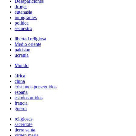
Desapariciones
drogas
eutanasia
inmigrantes
política
secuestro
libertad religiosa
Medio oriente
pakistan
ucrania
Mundo
áfrica
china
cristianos perseguidos
españa
estados unidos
francia
guerra
religiosas
sacerdote
tierra santa
virgen maria