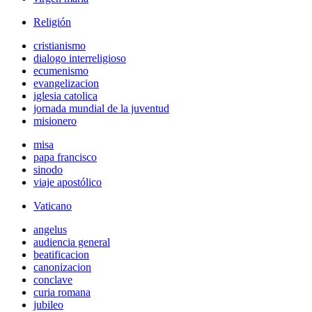
Religión
cristianismo
dialogo interreligioso
ecumenismo
evangelizacion
iglesia catolica
jornada mundial de la juventud
misionero
misa
papa francisco
sinodo
viaje apostólico
Vaticano
angelus
audiencia general
beatificacion
canonizacion
conclave
curia romana
jubileo