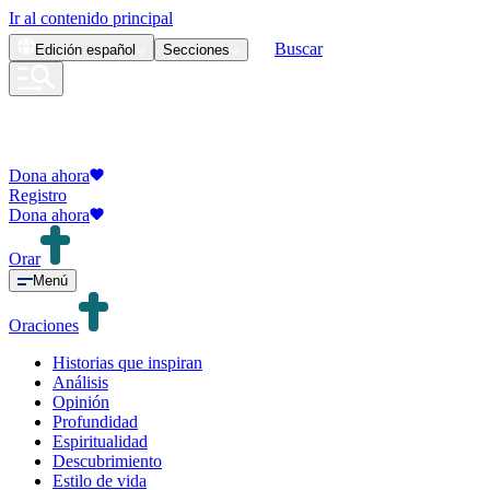
Ir al contenido principal
Buscar
Edición
español
Secciones
Dona ahora
Registro
Dona ahora
Orar
Menú
Oraciones
Historias que inspiran
Análisis
Opinión
Profundidad
Espiritualidad
Descubrimiento
Estilo de vida