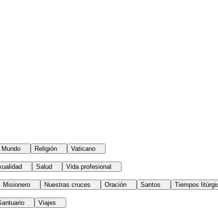
Mundo
Religión
Vaticano
xualidad
Salud
Vida profesional
Misionero
Nuestras cruces
Oración
Santos
Tiempos litúrgi
Santuario
Viajes