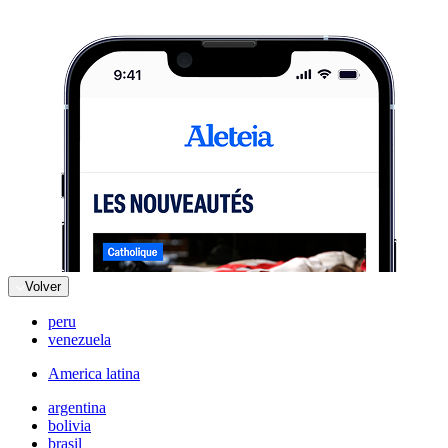
Volver
peru
venezuela
America latina
argentina
bolivia
brasil