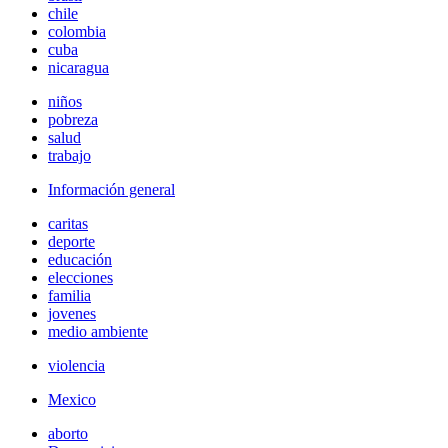
chile
colombia
cuba
nicaragua
niños
pobreza
salud
trabajo
Información general
caritas
deporte
educación
elecciones
familia
jovenes
medio ambiente
violencia
Mexico
aborto