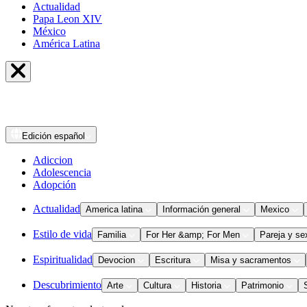
Actualidad
Papa Leon XIV
México
América Latina
Edición
español
Adiccion
Adolescencia
Adopción
Actualidad
America latina
Información general
Mexico
Estilo de vida
Familia
For Her &amp; For Men
Pareja y se
Espiritualidad
Devocion
Escritura
Misa y sacramentos
Descubrimiento
Arte
Cultura
Historia
Patrimonio