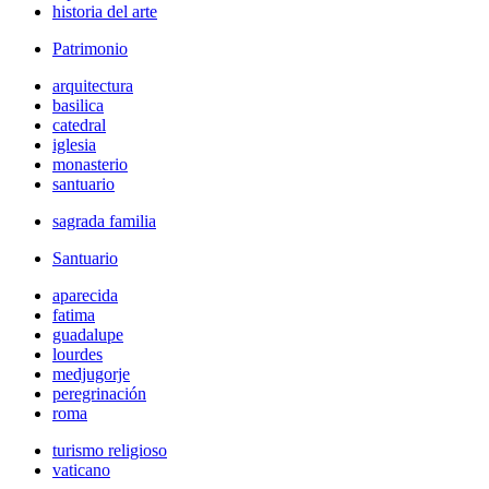
historia del arte
Patrimonio
arquitectura
basilica
catedral
iglesia
monasterio
santuario
sagrada familia
Santuario
aparecida
fatima
guadalupe
lourdes
medjugorje
peregrinación
roma
turismo religioso
vaticano