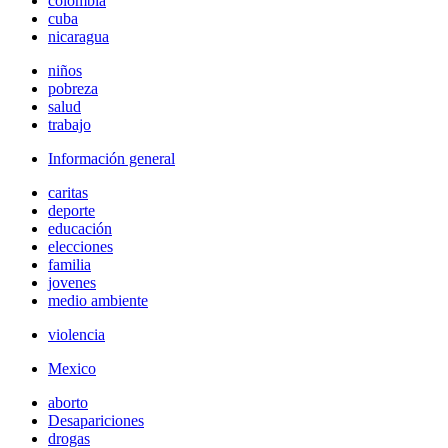
colombia
cuba
nicaragua
niños
pobreza
salud
trabajo
Información general
caritas
deporte
educación
elecciones
familia
jovenes
medio ambiente
violencia
Mexico
aborto
Desapariciones
drogas