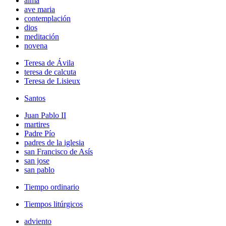
alma
ave maria
contemplación
dios
meditación
novena
Teresa de Ávila
teresa de calcuta
Teresa de Lisieux
Santos
Juan Pablo II
martires
Padre Pío
padres de la iglesia
san Francisco de Asís
san jose
san pablo
Tiempo ordinario
Tiempos litúrgicos
adviento