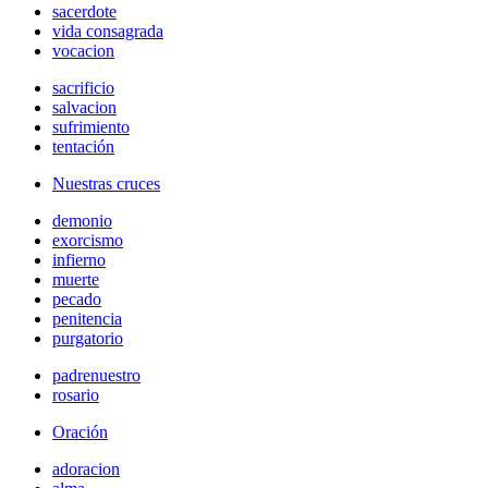
sacerdote
vida consagrada
vocacion
sacrificio
salvacion
sufrimiento
tentación
Nuestras cruces
demonio
exorcismo
infierno
muerte
pecado
penitencia
purgatorio
padrenuestro
rosario
Oración
adoracion