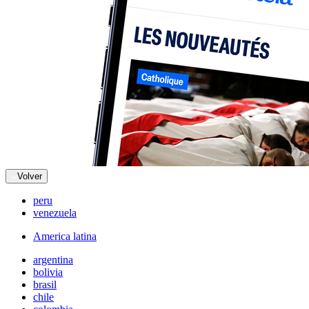
Volver
peru
venezuela
America latina
argentina
bolivia
brasil
chile