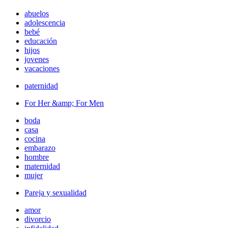
abuelos
adolescencia
bebé
educación
hijos
jovenes
vacaciones
paternidad
For Her &amp; For Men
boda
casa
cocina
embarazo
hombre
maternidad
mujer
Pareja y sexualidad
amor
divorcio