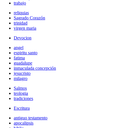
trabajo
reliquias
Sagrado Corazón
trinidad
virgen maria
Devocion
angel
espiritu santo
fatima
guadalupe
inmaculada concepción
jesucristo
milagro
Salmos
teologia
tradiciones
Escritura
antiguo testamento
apocalipsis