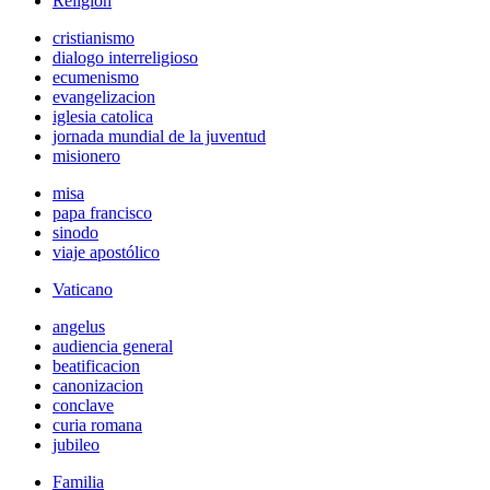
Religión
cristianismo
dialogo interreligioso
ecumenismo
evangelizacion
iglesia catolica
jornada mundial de la juventud
misionero
misa
papa francisco
sinodo
viaje apostólico
Vaticano
angelus
audiencia general
beatificacion
canonizacion
conclave
curia romana
jubileo
Familia