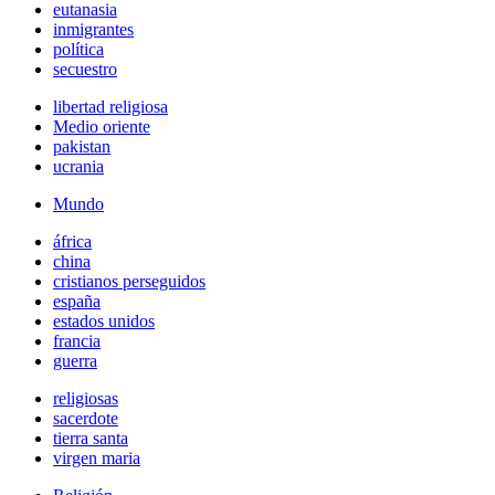
eutanasia
inmigrantes
política
secuestro
libertad religiosa
Medio oriente
pakistan
ucrania
Mundo
áfrica
china
cristianos perseguidos
españa
estados unidos
francia
guerra
religiosas
sacerdote
tierra santa
virgen maria