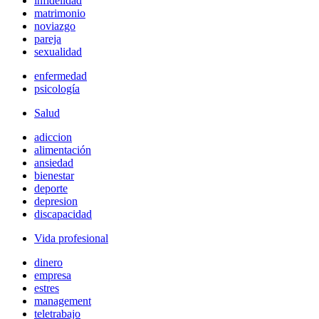
infidelidad
matrimonio
noviazgo
pareja
sexualidad
enfermedad
psicología
Salud
adiccion
alimentación
ansiedad
bienestar
deporte
depresion
discapacidad
Vida profesional
dinero
empresa
estres
management
teletrabajo