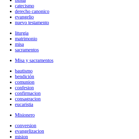
biblia
catecismo
derecho canonico
evangelio
nuevo testamento
liturgia
matrimonio
misa
sacramentos
Misa y sacramentos
bautismo
bendición
comunion
confesion
confirmacion
consagracion
eucaristia
Misionero
conversion
evangelizacion
mision