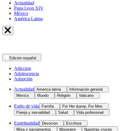
Actualidad
Papa Leon XIV
México
América Latina
Edición
español
Adiccion
Adolescencia
Adopción
Actualidad
America latina
Información general
Mexico
Mundo
Religión
Vaticano
Estilo de vida
Familia
For Her &amp; For Men
Pareja y sexualidad
Salud
Vida profesional
Espiritualidad
Devocion
Escritura
Misa y sacramentos
Misionero
Nuestras cruces