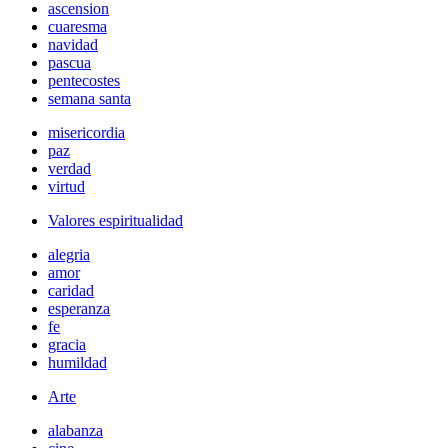
ascension
cuaresma
navidad
pascua
pentecostes
semana santa
misericordia
paz
verdad
virtud
Valores espiritualidad
alegria
amor
caridad
esperanza
fe
gracia
humildad
Arte
alabanza