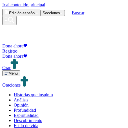
Ir al contenido principal
Buscar
Edición
español
Secciones
Dona ahora
Registro
Dona ahora
Orar
Menú
Oraciones
Historias que inspiran
Análisis
Opinión
Profundidad
Espiritualidad
Descubrimiento
Estilo de vida