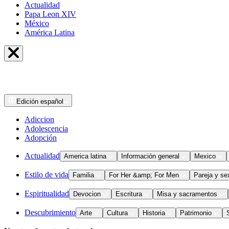
Actualidad
Papa Leon XIV
México
América Latina
Edición
español
Adiccion
Adolescencia
Adopción
Actualidad
America latina
Información general
Mexico
Estilo de vida
Familia
For Her &amp; For Men
Pareja y se
Espiritualidad
Devocion
Escritura
Misa y sacramentos
Descubrimiento
Arte
Cultura
Historia
Patrimonio