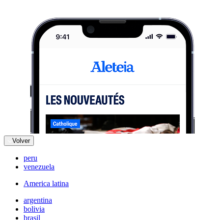
Volver
peru
venezuela
America latina
argentina
bolivia
brasil