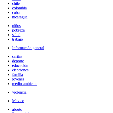
chile
colombia
cuba
nicaragua
niños
pobreza
salud
trabajo
Información general
caritas
deporte
educación
elecciones
familia
jovenes
medio ambiente
violencia
Mexico
aborto