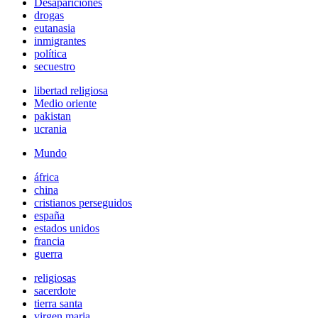
Desapariciones
drogas
eutanasia
inmigrantes
política
secuestro
libertad religiosa
Medio oriente
pakistan
ucrania
Mundo
áfrica
china
cristianos perseguidos
españa
estados unidos
francia
guerra
religiosas
sacerdote
tierra santa
virgen maria