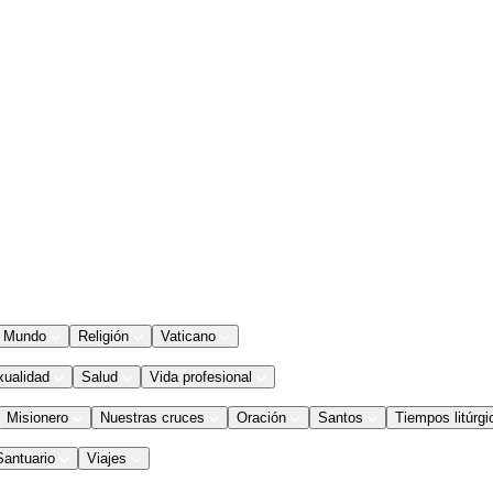
Mundo
Religión
Vaticano
xualidad
Salud
Vida profesional
Misionero
Nuestras cruces
Oración
Santos
Tiempos litúrgi
Santuario
Viajes