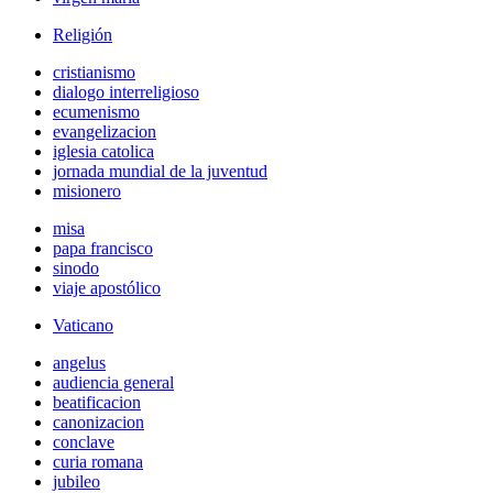
Religión
cristianismo
dialogo interreligioso
ecumenismo
evangelizacion
iglesia catolica
jornada mundial de la juventud
misionero
misa
papa francisco
sinodo
viaje apostólico
Vaticano
angelus
audiencia general
beatificacion
canonizacion
conclave
curia romana
jubileo