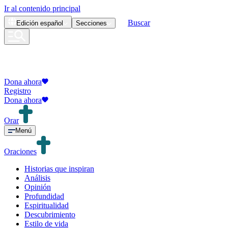
Ir al contenido principal
Buscar
Edición
español
Secciones
Dona ahora
Registro
Dona ahora
Orar
Menú
Oraciones
Historias que inspiran
Análisis
Opinión
Profundidad
Espiritualidad
Descubrimiento
Estilo de vida