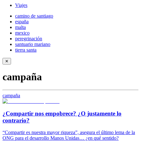
Viajes
camino de santiago
españa
malta
mexico
peregrinación
santuario mariano
tierra santa
✕
campaña
campaña
¿Compartir nos empobrece? ¿O justamente lo
contrario?
“Compartir es nuestra mayor riqueza”, asegura el último lema de la
ONG para el desarrollo Manos Unidas… ¿en qué sentido?