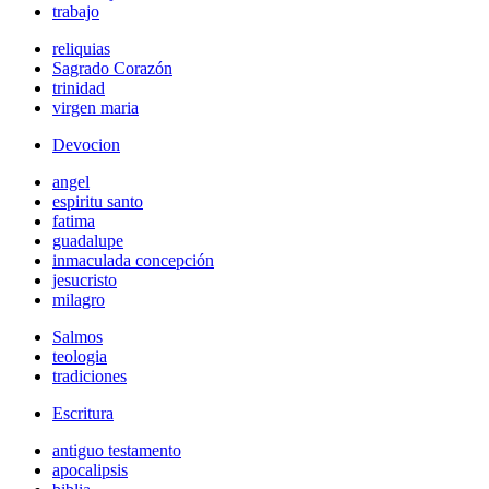
trabajo
reliquias
Sagrado Corazón
trinidad
virgen maria
Devocion
angel
espiritu santo
fatima
guadalupe
inmaculada concepción
jesucristo
milagro
Salmos
teologia
tradiciones
Escritura
antiguo testamento
apocalipsis