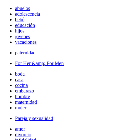
abuelos
adolescencia
bebé
educación
hijos
jovenes
vacaciones
paternidad
For Her &amp; For Men
boda
casa
cocina
embarazo
hombre
maternidad
mujer
Pareja y sexualidad
amor
divorcio