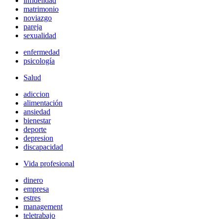
infidelidad
matrimonio
noviazgo
pareja
sexualidad
enfermedad
psicología
Salud
adiccion
alimentación
ansiedad
bienestar
deporte
depresion
discapacidad
Vida profesional
dinero
empresa
estres
management
teletrabajo