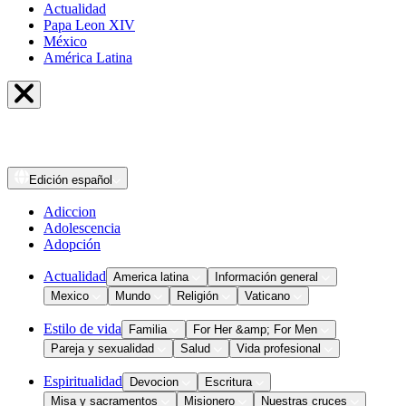
Actualidad
Papa Leon XIV
México
América Latina
Edición
español
Adiccion
Adolescencia
Adopción
Actualidad
America latina
Información general
Mexico
Mundo
Religión
Vaticano
Estilo de vida
Familia
For Her &amp; For Men
Pareja y sexualidad
Salud
Vida profesional
Espiritualidad
Devocion
Escritura
Misa y sacramentos
Misionero
Nuestras cruces