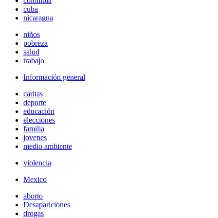
colombia
cuba
nicaragua
niños
pobreza
salud
trabajo
Información general
caritas
deporte
educación
elecciones
familia
jovenes
medio ambiente
violencia
Mexico
aborto
Desapariciones
drogas