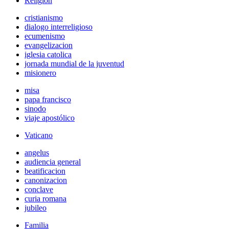
Religión
cristianismo
dialogo interreligioso
ecumenismo
evangelizacion
iglesia catolica
jornada mundial de la juventud
misionero
misa
papa francisco
sinodo
viaje apostólico
Vaticano
angelus
audiencia general
beatificacion
canonizacion
conclave
curia romana
jubileo
Familia