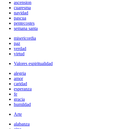
ascension
cuaresma
navidad
pascua
pentecostes
semana santa
misericordia
paz
verdad
virtud
Valores espiritualidad
alegria
amor
caridad
esperanza
fe
gracia
humildad
Arte
alabanza