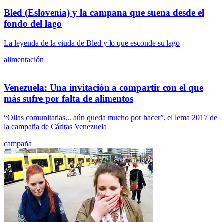
Bled (Eslovenia) y la campana que suena desde el
fondo del lago
La leyenda de la viuda de Bled y lo que esconde su lago
alimentación
Venezuela: Una invitación a compartir con el que
más sufre por falta de alimentos
“Ollas comunitarias... aún queda mucho por hacer”, el lema 2017 de
la campaña de Cáritas Venezuela
campaña