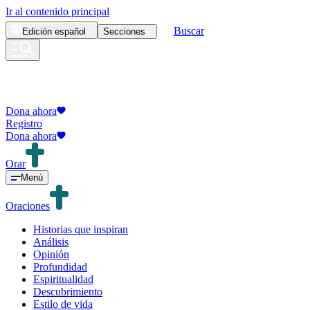
Ir al contenido principal
Buscar
Edición
español
Secciones
Dona ahora
Registro
Dona ahora
Orar
Menú
Oraciones
Historias que inspiran
Análisis
Opinión
Profundidad
Espiritualidad
Descubrimiento
Estilo de vida