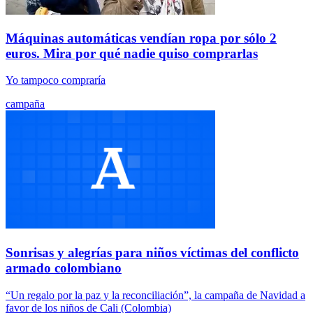
Máquinas automáticas vendían ropa por sólo 2
euros. Mira por qué nadie quiso comprarlas
Yo tampoco compraría
campaña
Sonrisas y alegrías para niños víctimas del conflicto
armado colombiano
“Un regalo por la paz y la reconciliación”, la campaña de Navidad a
favor de los niños de Cali (Colombia)