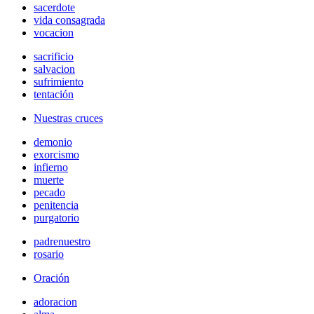
sacerdote
vida consagrada
vocacion
sacrificio
salvacion
sufrimiento
tentación
Nuestras cruces
demonio
exorcismo
infierno
muerte
pecado
penitencia
purgatorio
padrenuestro
rosario
Oración
adoracion