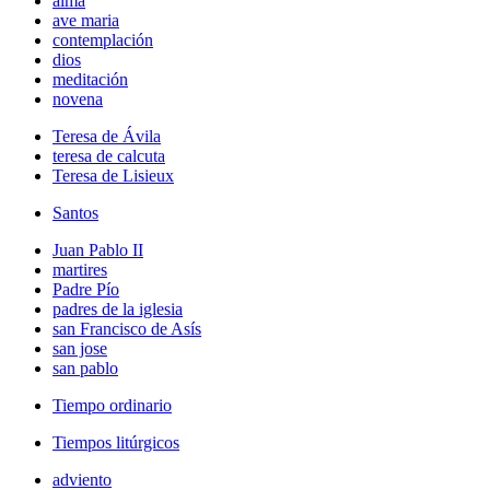
alma
ave maria
contemplación
dios
meditación
novena
Teresa de Ávila
teresa de calcuta
Teresa de Lisieux
Santos
Juan Pablo II
martires
Padre Pío
padres de la iglesia
san Francisco de Asís
san jose
san pablo
Tiempo ordinario
Tiempos litúrgicos
adviento