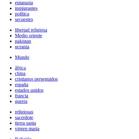
eutanasia
inmigrantes
política
secuestro
libertad religiosa
Medio oriente
pakistan
ucrania
Mundo
áfrica
china
cristianos perseguidos
españa
estados unidos
francia
guerra
religiosas
sacerdote
tierra santa
virgen maria