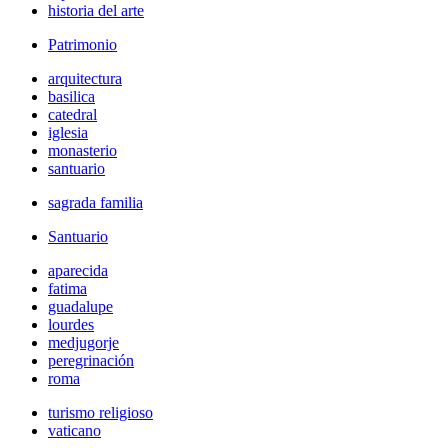
historia del arte
Patrimonio
arquitectura
basilica
catedral
iglesia
monasterio
santuario
sagrada familia
Santuario
aparecida
fatima
guadalupe
lourdes
medjugorje
peregrinación
roma
turismo religioso
vaticano