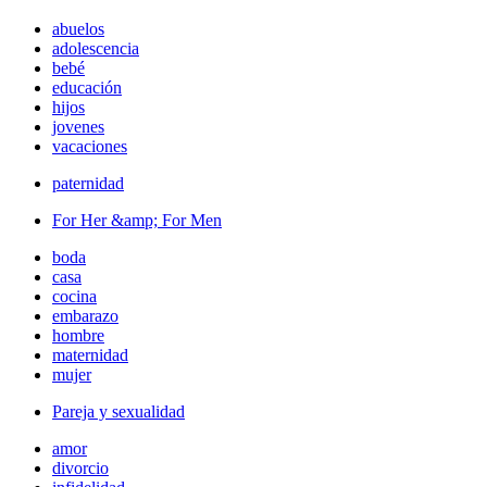
abuelos
adolescencia
bebé
educación
hijos
jovenes
vacaciones
paternidad
For Her &amp; For Men
boda
casa
cocina
embarazo
hombre
maternidad
mujer
Pareja y sexualidad
amor
divorcio