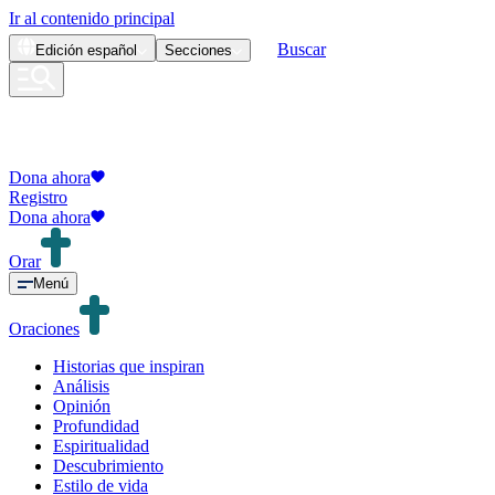
Ir al contenido principal
Buscar
Edición
español
Secciones
Dona ahora
Registro
Dona ahora
Orar
Menú
Oraciones
Historias que inspiran
Análisis
Opinión
Profundidad
Espiritualidad
Descubrimiento
Estilo de vida