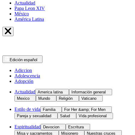
Actualidad
Papa Leon XIV
México
América Latina
Edición
español
Adiccion
Adolescencia
Adopción
Actualidad
America latina
Información general
Mexico
Mundo
Religión
Vaticano
Estilo de vida
Familia
For Her &amp; For Men
Pareja y sexualidad
Salud
Vida profesional
Espiritualidad
Devocion
Escritura
Misa y sacramentos
Misionero
Nuestras cruces