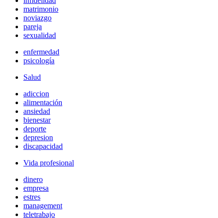
infidelidad
matrimonio
noviazgo
pareja
sexualidad
enfermedad
psicología
Salud
adiccion
alimentación
ansiedad
bienestar
deporte
depresion
discapacidad
Vida profesional
dinero
empresa
estres
management
teletrabajo