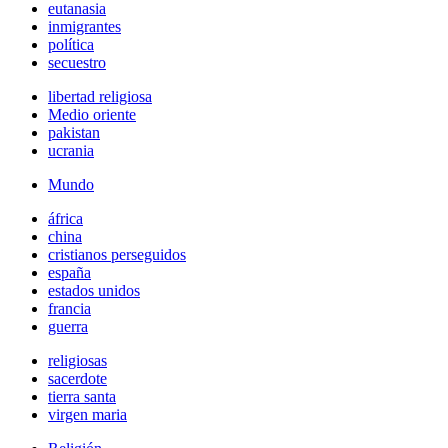
eutanasia
inmigrantes
política
secuestro
libertad religiosa
Medio oriente
pakistan
ucrania
Mundo
áfrica
china
cristianos perseguidos
españa
estados unidos
francia
guerra
religiosas
sacerdote
tierra santa
virgen maria