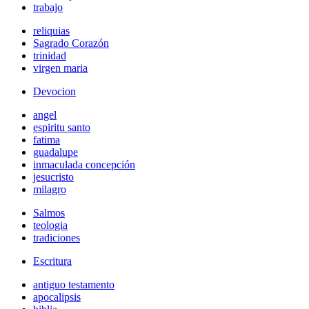
trabajo
reliquias
Sagrado Corazón
trinidad
virgen maria
Devocion
angel
espiritu santo
fatima
guadalupe
inmaculada concepción
jesucristo
milagro
Salmos
teologia
tradiciones
Escritura
antiguo testamento
apocalipsis