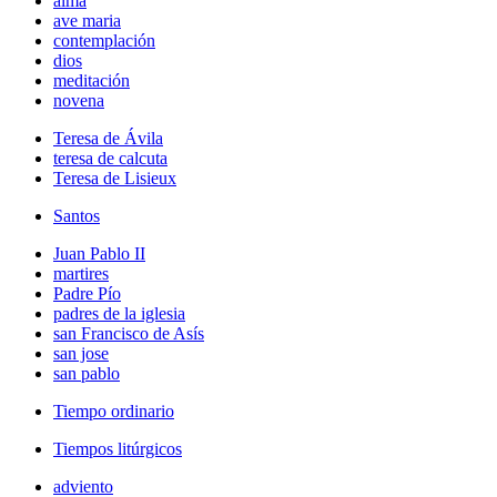
alma
ave maria
contemplación
dios
meditación
novena
Teresa de Ávila
teresa de calcuta
Teresa de Lisieux
Santos
Juan Pablo II
martires
Padre Pío
padres de la iglesia
san Francisco de Asís
san jose
san pablo
Tiempo ordinario
Tiempos litúrgicos
adviento