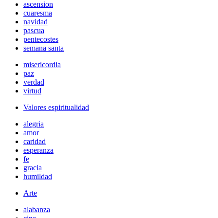
ascension
cuaresma
navidad
pascua
pentecostes
semana santa
misericordia
paz
verdad
virtud
Valores espiritualidad
alegria
amor
caridad
esperanza
fe
gracia
humildad
Arte
alabanza