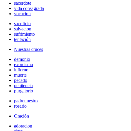
sacerdote
vida consagrada
vocacion
sacrificio
salvacion
sufrimiento
tentación
Nuestras cruces
demonio
exorcismo
infierno
muerte
pecado
penitencia
purgatorio
padrenuestro
rosario
Oración
adoracion