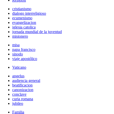
Religión
cristianismo
dialogo interreligioso
ecumenismo
evangelizacion
iglesia catolica
jornada mundial de la juventud
misionero
misa
papa francisco
sinodo
viaje apostólico
Vaticano
angelus
audiencia general
beatificacion
canonizacion
conclave
curia romana
jubileo
Familia