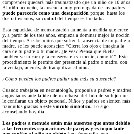
comprender quedará más traumatizado que un niño de 10 años.
Al niño pequeño, la ausencia muy prolongada de los padres
puede parecerle como una desaparición
porque, hasta los
dos o tres años, su control del tiempo es limitado.
Esta capacidad de memorización aumenta a medida que crece
y, a partir de los tres años, empieza a dominar mejor la noción
del tiempo. A estos niños que sufren la ausencia de un padre o
madre, se les puede aconsejar: “Cierra los ojos e imagina la
cara de tu padre o tu madre, ¿le ves? Piensa que él/ella
también ve tu cara y la conserva en su mente, como tú”. Este
procedimiento le permite dar presencia al padre o madre, con
la ventaja, además, de tranquilizar al niño.
¿Cómo pueden los padres paliar aún más su ausencia?
Cuando trabajaba en neonatología, proponía a padres y madres
angustiados ante la idea de marcharse del lado de su hijo que
le confiaran un objeto personal. Niños y padres se sienten más
tranquilos gracias a
este vínculo simbólico.
Lo sigo
aconsejando hoy día.
Los padres a menudo están más ausentes que antes debido
a las frecuentes separaciones de parejas y es importante
que confíen al niño un objeto
(una fotografía, una