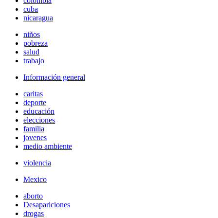
colombia
cuba
nicaragua
niños
pobreza
salud
trabajo
Información general
caritas
deporte
educación
elecciones
familia
jovenes
medio ambiente
violencia
Mexico
aborto
Desapariciones
drogas