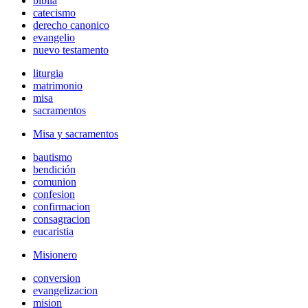
biblia
catecismo
derecho canonico
evangelio
nuevo testamento
liturgia
matrimonio
misa
sacramentos
Misa y sacramentos
bautismo
bendición
comunion
confesion
confirmacion
consagracion
eucaristia
Misionero
conversion
evangelizacion
mision