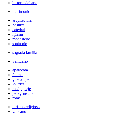
historia del arte
Patrimonio
arquitectura
basilica
catedral
iglesia
monasterio
santuario
sagrada familia
Santuario
aparecida
fatima
guadalupe
lourdes
medjugorje
peregrinación
roma
turismo religioso
vaticano