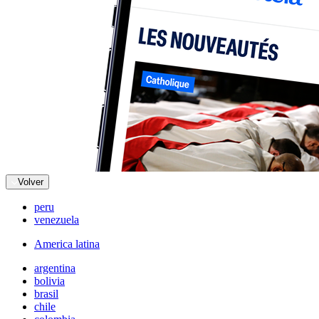
Volver
peru
venezuela
America latina
argentina
bolivia
brasil
chile