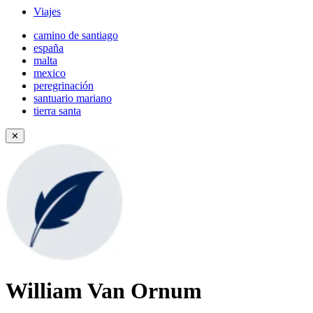
Viajes
camino de santiago
españa
malta
mexico
peregrinación
santuario mariano
tierra santa
✕
William Van Ornum