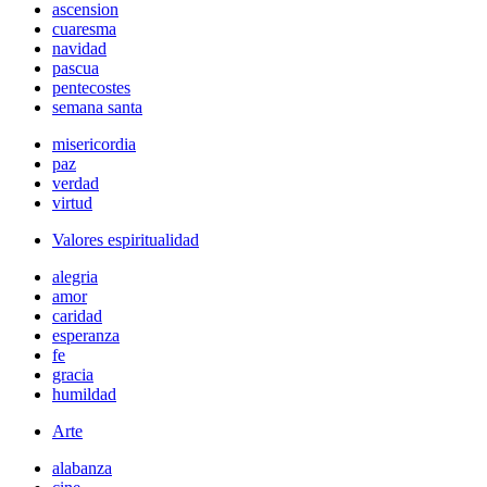
ascension
cuaresma
navidad
pascua
pentecostes
semana santa
misericordia
paz
verdad
virtud
Valores espiritualidad
alegria
amor
caridad
esperanza
fe
gracia
humildad
Arte
alabanza