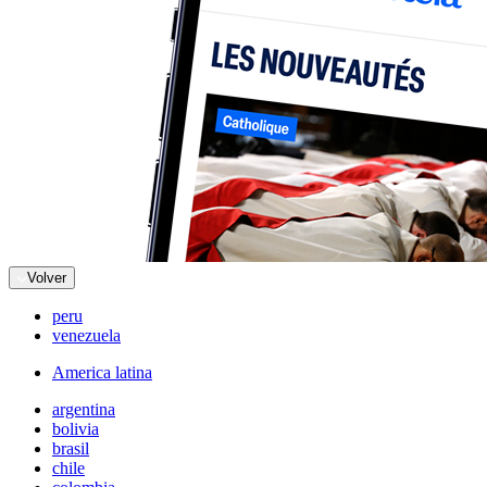
Volver
peru
venezuela
America latina
argentina
bolivia
brasil
chile