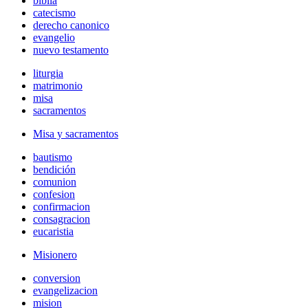
biblia
catecismo
derecho canonico
evangelio
nuevo testamento
liturgia
matrimonio
misa
sacramentos
Misa y sacramentos
bautismo
bendición
comunion
confesion
confirmacion
consagracion
eucaristia
Misionero
conversion
evangelizacion
mision