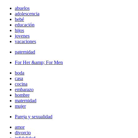
abuelos
adolescencia
bebé
educación
hijos
jovenes
vacaciones
paternidad
For Her &amp; For Men
boda
casa
cocina
embarazo
hombre
maternidad
mujer
Pareja y sexualidad
amor
divorcio