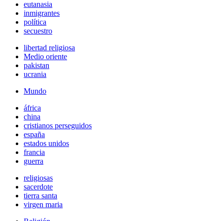
eutanasia
inmigrantes
política
secuestro
libertad religiosa
Medio oriente
pakistan
ucrania
Mundo
áfrica
china
cristianos perseguidos
españa
estados unidos
francia
guerra
religiosas
sacerdote
tierra santa
virgen maria