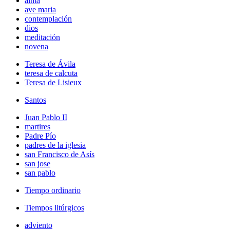
alma
ave maria
contemplación
dios
meditación
novena
Teresa de Ávila
teresa de calcuta
Teresa de Lisieux
Santos
Juan Pablo II
martires
Padre Pío
padres de la iglesia
san Francisco de Asís
san jose
san pablo
Tiempo ordinario
Tiempos litúrgicos
adviento