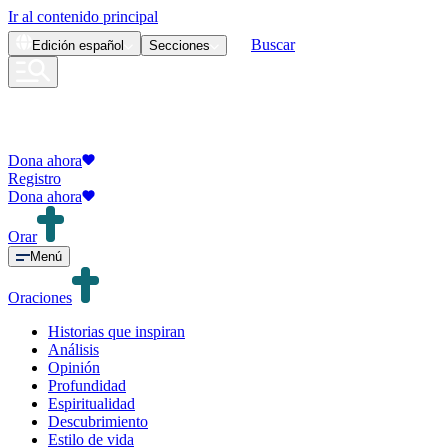
Ir al contenido principal
Buscar
Edición
español
Secciones
Dona ahora
Registro
Dona ahora
Orar
Menú
Oraciones
Historias que inspiran
Análisis
Opinión
Profundidad
Espiritualidad
Descubrimiento
Estilo de vida