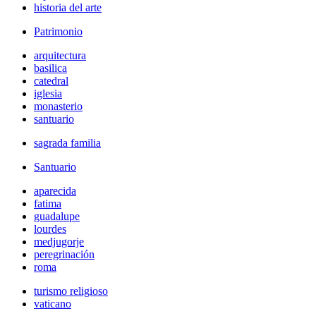
historia del arte
Patrimonio
arquitectura
basilica
catedral
iglesia
monasterio
santuario
sagrada familia
Santuario
aparecida
fatima
guadalupe
lourdes
medjugorje
peregrinación
roma
turismo religioso
vaticano