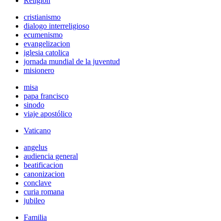
Religión
cristianismo
dialogo interreligioso
ecumenismo
evangelizacion
iglesia catolica
jornada mundial de la juventud
misionero
misa
papa francisco
sinodo
viaje apostólico
Vaticano
angelus
audiencia general
beatificacion
canonizacion
conclave
curia romana
jubileo
Familia