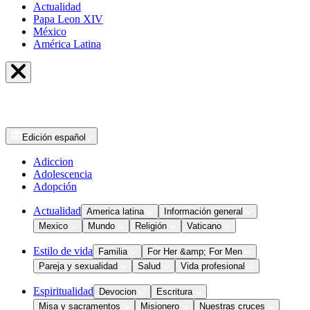
Actualidad
Papa Leon XIV
México
América Latina
Edición
español
Adiccion
Adolescencia
Adopción
Actualidad
America latina
Información general
Mexico
Mundo
Religión
Vaticano
Estilo de vida
Familia
For Her &amp; For Men
Pareja y sexualidad
Salud
Vida profesional
Espiritualidad
Devocion
Escritura
Misa y sacramentos
Misionero
Nuestras cruces