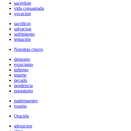
sacerdote
vida consagrada
vocacion
sacrificio
salvacion
sufrimiento
tentación
Nuestras cruces
demonio
exorcismo
infierno
muerte
pecado
penitencia
purgatorio
padrenuestro
rosario
Oración
adoracion