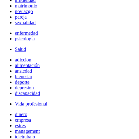
infidelidad
matrimonio
noviazgo
pareja
sexualidad
enfermedad
psicología
Salud
adiccion
alimentación
ansiedad
bienestar
deporte
depresion
discapacidad
Vida profesional
dinero
empresa
estres
management
teletrabajo