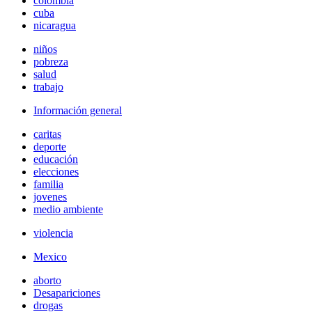
colombia
cuba
nicaragua
niños
pobreza
salud
trabajo
Información general
caritas
deporte
educación
elecciones
familia
jovenes
medio ambiente
violencia
Mexico
aborto
Desapariciones
drogas