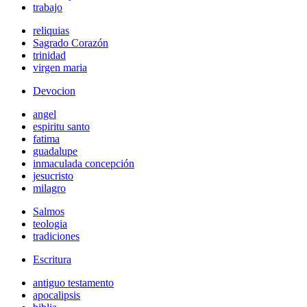
trabajo
reliquias
Sagrado Corazón
trinidad
virgen maria
Devocion
angel
espiritu santo
fatima
guadalupe
inmaculada concepción
jesucristo
milagro
Salmos
teologia
tradiciones
Escritura
antiguo testamento
apocalipsis