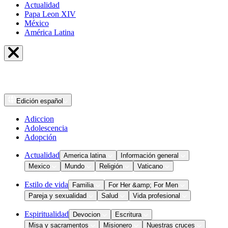
Actualidad
Papa Leon XIV
México
América Latina
Edición
español
Adiccion
Adolescencia
Adopción
Actualidad
America latina
Información general
Mexico
Mundo
Religión
Vaticano
Estilo de vida
Familia
For Her &amp; For Men
Pareja y sexualidad
Salud
Vida profesional
Espiritualidad
Devocion
Escritura
Misa y sacramentos
Misionero
Nuestras cruces