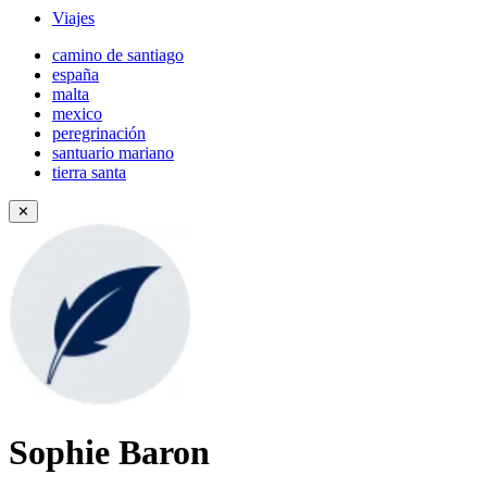
Viajes
camino de santiago
españa
malta
mexico
peregrinación
santuario mariano
tierra santa
✕
Sophie Baron