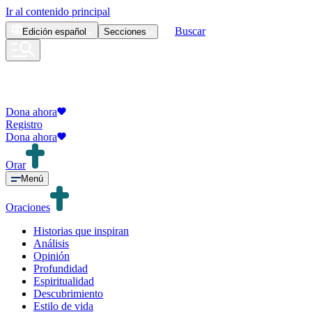
Ir al contenido principal
Buscar
Edición
español
Secciones
Dona ahora
Registro
Dona ahora
Orar
Menú
Oraciones
Historias que inspiran
Análisis
Opinión
Profundidad
Espiritualidad
Descubrimiento
Estilo de vida