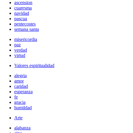
ascension
cuaresma
navidad
pascua
pentecostes
semana santa
misericordia
paz
verdad
virtud
Valores espiritualidad
alegria
amor
caridad
esperanza
fe
gracia
humildad
Arte
alabanza