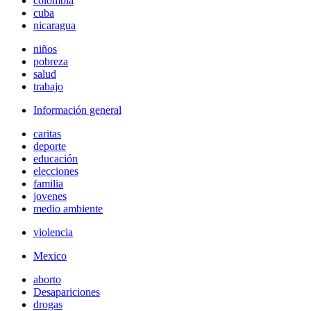
colombia
cuba
nicaragua
niños
pobreza
salud
trabajo
Información general
caritas
deporte
educación
elecciones
familia
jovenes
medio ambiente
violencia
Mexico
aborto
Desapariciones
drogas