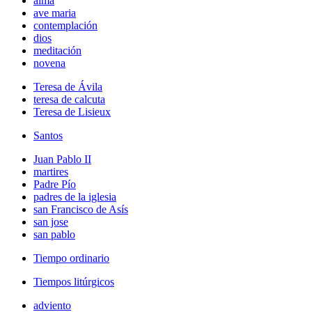
alma
ave maria
contemplación
dios
meditación
novena
Teresa de Ávila
teresa de calcuta
Teresa de Lisieux
Santos
Juan Pablo II
martires
Padre Pío
padres de la iglesia
san Francisco de Asís
san jose
san pablo
Tiempo ordinario
Tiempos litúrgicos
adviento