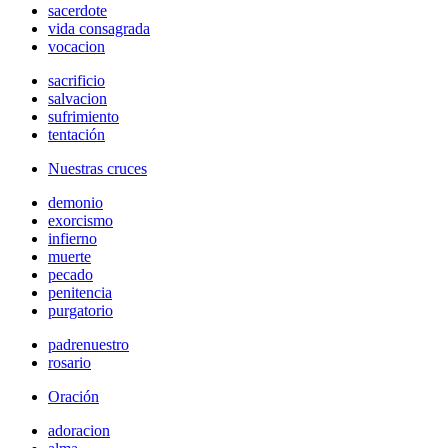
sacerdote
vida consagrada
vocacion
sacrificio
salvacion
sufrimiento
tentación
Nuestras cruces
demonio
exorcismo
infierno
muerte
pecado
penitencia
purgatorio
padrenuestro
rosario
Oración
adoracion