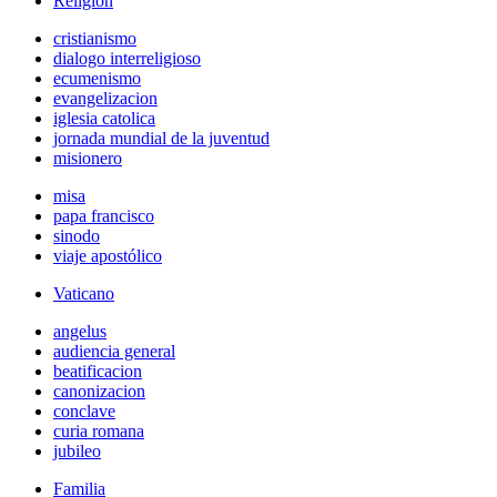
Religión
cristianismo
dialogo interreligioso
ecumenismo
evangelizacion
iglesia catolica
jornada mundial de la juventud
misionero
misa
papa francisco
sinodo
viaje apostólico
Vaticano
angelus
audiencia general
beatificacion
canonizacion
conclave
curia romana
jubileo
Familia