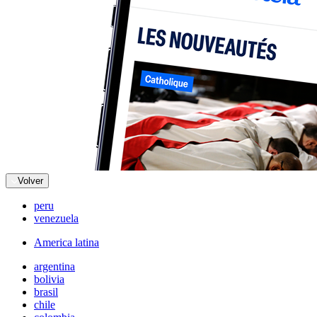
Volver
peru
venezuela
America latina
argentina
bolivia
brasil
chile