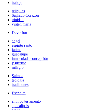
trabajo
reliquias
Sagrado Corazón
trinidad
virgen maria
Devocion
angel
espiritu santo
fatima
guadalupe
inmaculada concepción
jesucristo
milagro
Salmos
teologia
tradiciones
Escritura
antiguo testamento
apocalipsis