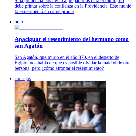
Si la prudencia nos invita a prepararnos para el futuro, no
debe primar sobre la confianza en la Providencia. Este monje
lo experimentó en carne propia
odio
Apaciguar el resentimiento del hermano como
san Agatón
San Agatón, que murió en el año 370, en el desierto de
Egipto, nos habla de que es posible olvidar la maldad de otra
persona, pero ¿cómo afrontar el resentimiento?
consejos