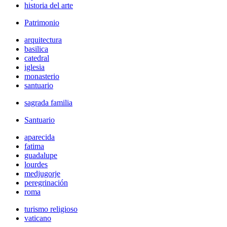
historia del arte
Patrimonio
arquitectura
basilica
catedral
iglesia
monasterio
santuario
sagrada familia
Santuario
aparecida
fatima
guadalupe
lourdes
medjugorje
peregrinación
roma
turismo religioso
vaticano