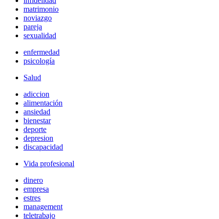
infidelidad
matrimonio
noviazgo
pareja
sexualidad
enfermedad
psicología
Salud
adiccion
alimentación
ansiedad
bienestar
deporte
depresion
discapacidad
Vida profesional
dinero
empresa
estres
management
teletrabajo