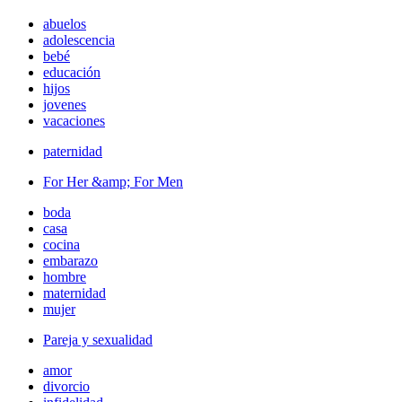
abuelos
adolescencia
bebé
educación
hijos
jovenes
vacaciones
paternidad
For Her &amp; For Men
boda
casa
cocina
embarazo
hombre
maternidad
mujer
Pareja y sexualidad
amor
divorcio