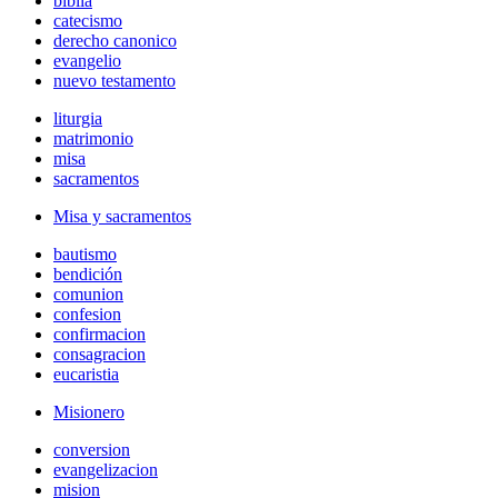
biblia
catecismo
derecho canonico
evangelio
nuevo testamento
liturgia
matrimonio
misa
sacramentos
Misa y sacramentos
bautismo
bendición
comunion
confesion
confirmacion
consagracion
eucaristia
Misionero
conversion
evangelizacion
mision