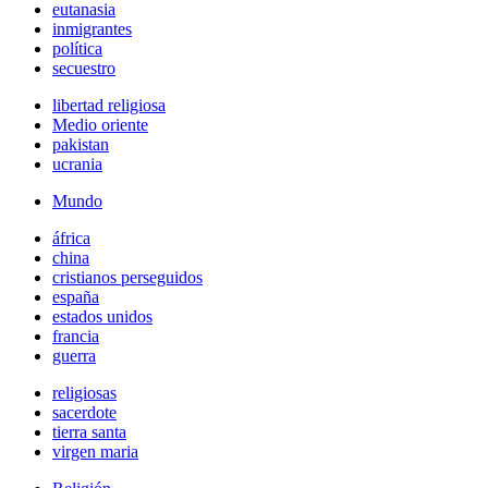
eutanasia
inmigrantes
política
secuestro
libertad religiosa
Medio oriente
pakistan
ucrania
Mundo
áfrica
china
cristianos perseguidos
españa
estados unidos
francia
guerra
religiosas
sacerdote
tierra santa
virgen maria