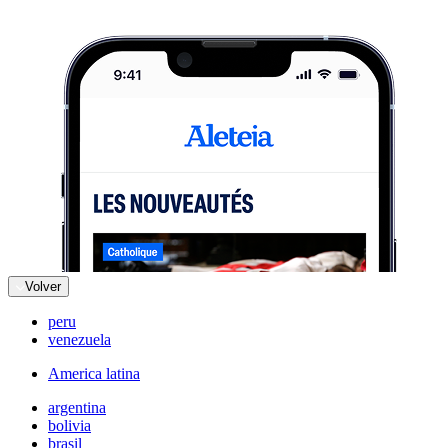
Volver
peru
venezuela
America latina
argentina
bolivia
brasil