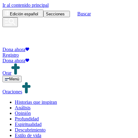
Ir al contenido principal
Buscar
Edición
español
Secciones
Dona ahora
Registro
Dona ahora
Orar
Menú
Oraciones
Historias que inspiran
Análisis
Opinión
Profundidad
Espiritualidad
Descubrimiento
Estilo de vida