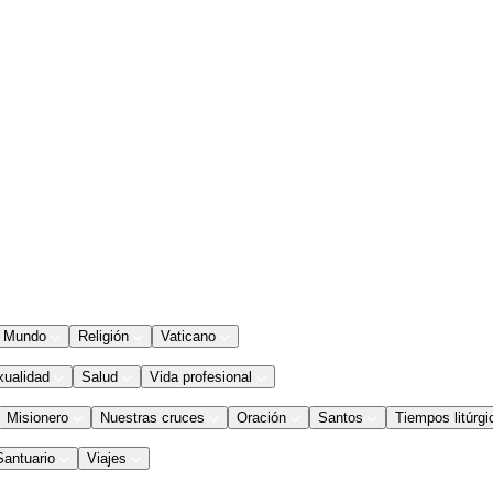
Mundo
Religión
Vaticano
xualidad
Salud
Vida profesional
Misionero
Nuestras cruces
Oración
Santos
Tiempos litúrgi
Santuario
Viajes