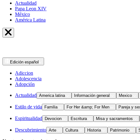
Actualidad
Papa Leon XIV
México
América Latina
Edición
español
Adiccion
Adolescencia
Adopción
Actualidad
America latina
Información general
Mexico
Estilo de vida
Familia
For Her &amp; For Men
Pareja y se
Espiritualidad
Devocion
Escritura
Misa y sacramentos
Descubrimiento
Arte
Cultura
Historia
Patrimonio