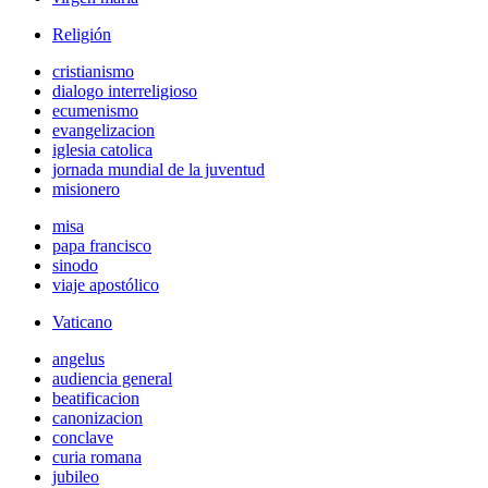
Religión
cristianismo
dialogo interreligioso
ecumenismo
evangelizacion
iglesia catolica
jornada mundial de la juventud
misionero
misa
papa francisco
sinodo
viaje apostólico
Vaticano
angelus
audiencia general
beatificacion
canonizacion
conclave
curia romana
jubileo