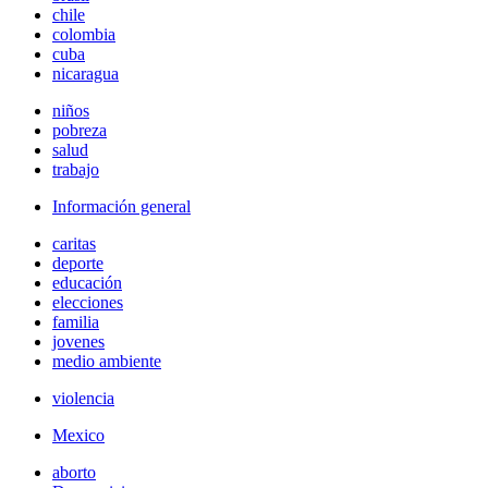
chile
colombia
cuba
nicaragua
niños
pobreza
salud
trabajo
Información general
caritas
deporte
educación
elecciones
familia
jovenes
medio ambiente
violencia
Mexico
aborto