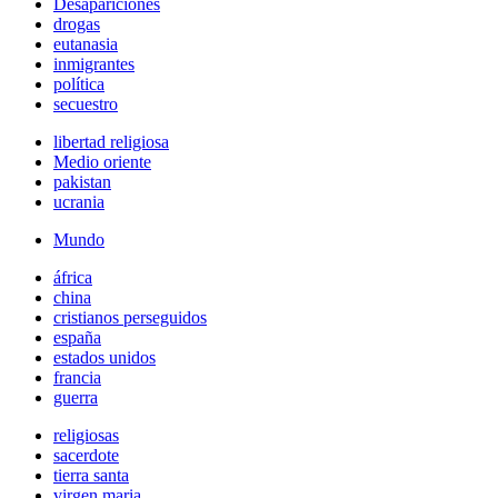
Desapariciones
drogas
eutanasia
inmigrantes
política
secuestro
libertad religiosa
Medio oriente
pakistan
ucrania
Mundo
áfrica
china
cristianos perseguidos
españa
estados unidos
francia
guerra
religiosas
sacerdote
tierra santa
virgen maria