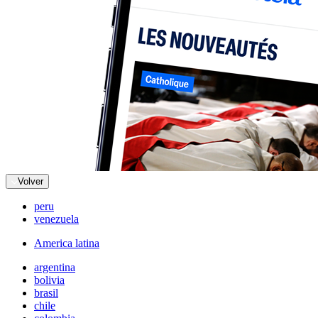
Volver
peru
venezuela
America latina
argentina
bolivia
brasil
chile