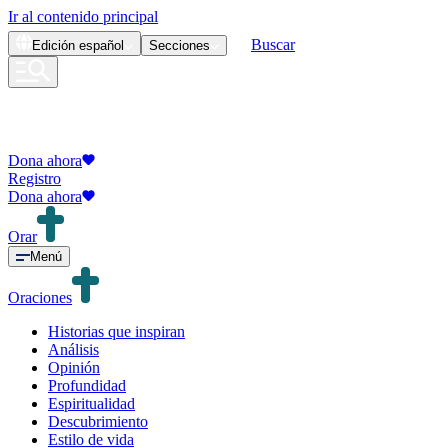
Ir al contenido principal
Buscar
Edición
español
Secciones
Dona ahora
Registro
Dona ahora
Orar
Menú
Oraciones
Historias que inspiran
Análisis
Opinión
Profundidad
Espiritualidad
Descubrimiento
Estilo de vida