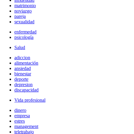
infidelidad
matrimonio
noviazgo
pareja
sexualidad
enfermedad
psicología
Salud
adiccion
alimentación
ansiedad
bienestar
deporte
depresion
discapacidad
Vida profesional
dinero
empresa
estres
management
teletrabajo