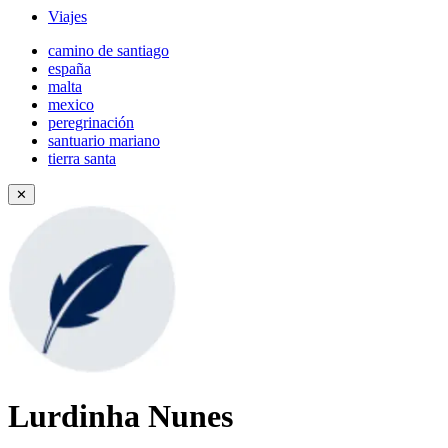
Viajes
camino de santiago
españa
malta
mexico
peregrinación
santuario mariano
tierra santa
✕
Lurdinha Nunes