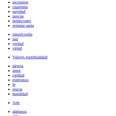
ascension
cuaresma
navidad
pascua
pentecostes
semana santa
misericordia
paz
verdad
virtud
Valores espiritualidad
alegria
amor
caridad
esperanza
fe
gracia
humildad
Arte
alabanza