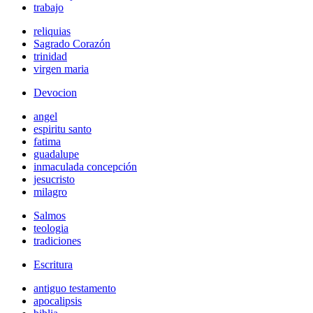
trabajo
reliquias
Sagrado Corazón
trinidad
virgen maria
Devocion
angel
espiritu santo
fatima
guadalupe
inmaculada concepción
jesucristo
milagro
Salmos
teologia
tradiciones
Escritura
antiguo testamento
apocalipsis