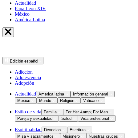
Actualidad
Papa Leon XIV
México
América Latina
Edición
español
Adiccion
Adolescencia
Adopción
Actualidad
America latina
Información general
Mexico
Mundo
Religión
Vaticano
Estilo de vida
Familia
For Her &amp; For Men
Pareja y sexualidad
Salud
Vida profesional
Espiritualidad
Devocion
Escritura
Misa y sacramentos
Misionero
Nuestras cruces