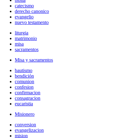
biblia
catecismo
derecho canonico
evangelio
nuevo testamento
liturgia
matrimonio
misa
sacramentos
Misa y sacramentos
bautismo
bendición
comunion
confesion
confirmacion
consagracion
eucaristia
Misionero
conversion
evangelizacion
mision