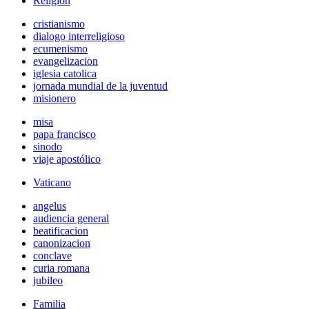
Religión
cristianismo
dialogo interreligioso
ecumenismo
evangelizacion
iglesia catolica
jornada mundial de la juventud
misionero
misa
papa francisco
sinodo
viaje apostólico
Vaticano
angelus
audiencia general
beatificacion
canonizacion
conclave
curia romana
jubileo
Familia