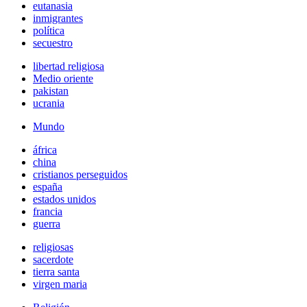
eutanasia
inmigrantes
política
secuestro
libertad religiosa
Medio oriente
pakistan
ucrania
Mundo
áfrica
china
cristianos perseguidos
españa
estados unidos
francia
guerra
religiosas
sacerdote
tierra santa
virgen maria