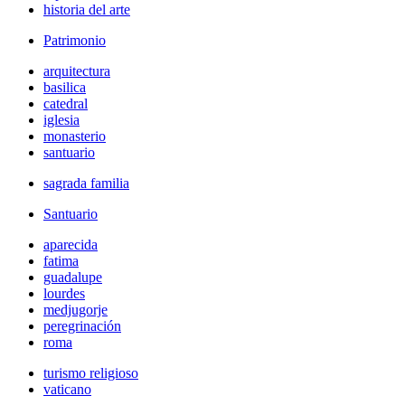
historia del arte
Patrimonio
arquitectura
basilica
catedral
iglesia
monasterio
santuario
sagrada familia
Santuario
aparecida
fatima
guadalupe
lourdes
medjugorje
peregrinación
roma
turismo religioso
vaticano