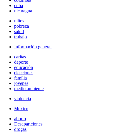
colombia
cuba
nicaragua
niños
pobreza
salud
trabajo
Información general
caritas
deporte
educación
elecciones
familia
jovenes
medio ambiente
violencia
Mexico
aborto
Desapariciones
drogas