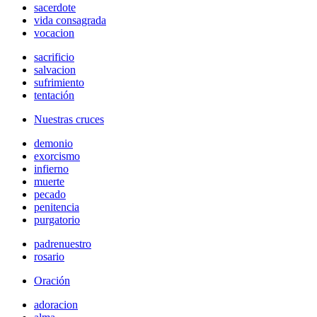
sacerdote
vida consagrada
vocacion
sacrificio
salvacion
sufrimiento
tentación
Nuestras cruces
demonio
exorcismo
infierno
muerte
pecado
penitencia
purgatorio
padrenuestro
rosario
Oración
adoracion