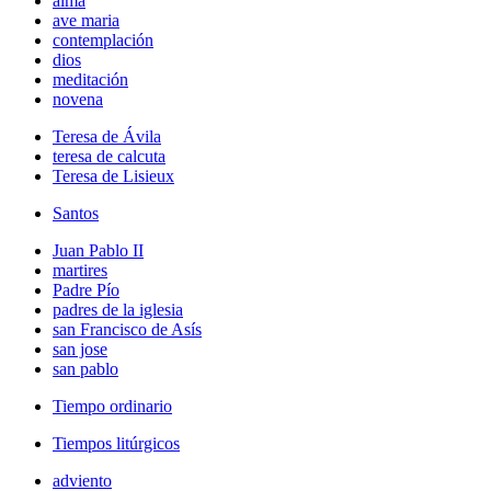
alma
ave maria
contemplación
dios
meditación
novena
Teresa de Ávila
teresa de calcuta
Teresa de Lisieux
Santos
Juan Pablo II
martires
Padre Pío
padres de la iglesia
san Francisco de Asís
san jose
san pablo
Tiempo ordinario
Tiempos litúrgicos
adviento