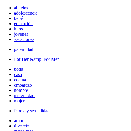
abuelos
adolescencia
bebé
educación
hijos
jovenes
vacaciones
paternidad
For Her &amp; For Men
boda
casa
cocina
embarazo
hombre
maternidad
mujer
Pareja y sexualidad
amor
divorcio