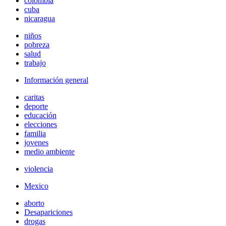
colombia
cuba
nicaragua
niños
pobreza
salud
trabajo
Información general
caritas
deporte
educación
elecciones
familia
jovenes
medio ambiente
violencia
Mexico
aborto
Desapariciones
drogas