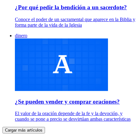
¿Por qué pedir la bendición a un sacerdote?
Conoce el poder de un sacramental que aparece en la Biblia y
forma parte de la vida de la Iglesia
dinero
¿Se pueden vender y comprar oraciones?
El valor de la oración depende de la fe y la devoción, y
cuando se pone a precio se desvirtúan ambas características
Cargar más artículos