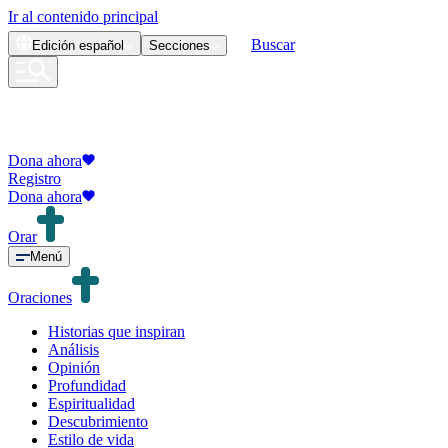
Ir al contenido principal
Buscar
Edición
español
Secciones
Dona ahora
Registro
Dona ahora
Orar
Menú
Oraciones
Historias que inspiran
Análisis
Opinión
Profundidad
Espiritualidad
Descubrimiento
Estilo de vida