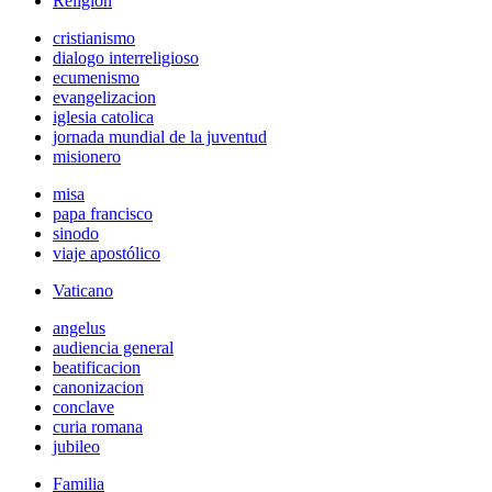
Religión
cristianismo
dialogo interreligioso
ecumenismo
evangelizacion
iglesia catolica
jornada mundial de la juventud
misionero
misa
papa francisco
sinodo
viaje apostólico
Vaticano
angelus
audiencia general
beatificacion
canonizacion
conclave
curia romana
jubileo
Familia