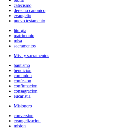
biblia
catecismo
derecho canonico
evangelio
nuevo testamento
liturgia
matrimonio
misa
sacramentos
Misa y sacramentos
bautismo
bendición
comunion
confesion
confirmacion
consagracion
eucaristia
Misionero
conversion
evangelizacion
mision