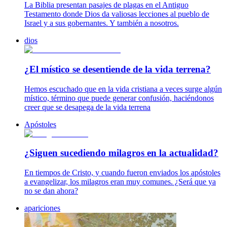
La Biblia presentan pasajes de plagas en el Antiguo
Testamento donde Dios da valiosas lecciones al pueblo de
Israel y a sus gobernantes. Y también a nosotros.
dios
¿El místico se desentiende de la vida terrena?
Hemos escuchado que en la vida cristiana a veces surge algún
místico, término que puede generar confusión, haciéndonos
creer que se desapega de la vida terrena
Apóstoles
¿Siguen sucediendo milagros en la actualidad?
En tiempos de Cristo, y cuando fueron enviados los apóstoles
a evangelizar, los milagros eran muy comunes. ¿Será que ya
no se dan ahora?
apariciones