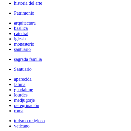
historia del arte
Patrimonio
arquitectura
basilica
catedral
iglesia
monasterio
santuario
sagrada familia
Santuario
aparecida
fatima
guadalupe
lourdes
medjugorje
peregrinación
roma
turismo religioso
vaticano