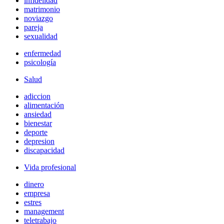
infidelidad
matrimonio
noviazgo
pareja
sexualidad
enfermedad
psicología
Salud
adiccion
alimentación
ansiedad
bienestar
deporte
depresion
discapacidad
Vida profesional
dinero
empresa
estres
management
teletrabajo