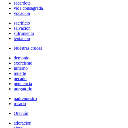
sacerdote
vida consagrada
vocacion
sacrificio
salvacion
sufrimiento
tentación
Nuestras cruces
demonio
exorcismo
infierno
muerte
pecado
penitencia
purgatorio
padrenuestro
rosario
Oración
adoracion