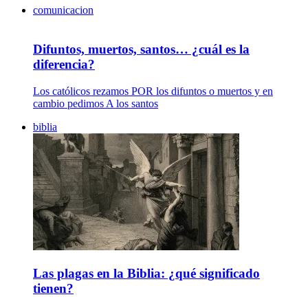
comunicacion
Difuntos, muertos, santos… ¿cuál es la
diferencia?
Los católicos rezamos POR los difuntos o muertos y en
cambio pedimos A los santos
biblia
Las plagas en la Biblia: ¿qué significado
tienen?