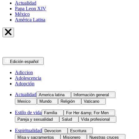
Actualidad
Papa Leon XIV
México
América Latina
Edición
español
Adiccion
Adolescencia
Adopción
Actualidad
America latina
Información general
Mexico
Mundo
Religión
Vaticano
Estilo de vida
Familia
For Her &amp; For Men
Pareja y sexualidad
Salud
Vida profesional
Espiritualidad
Devocion
Escritura
Misa y sacramentos
Misionero
Nuestras cruces