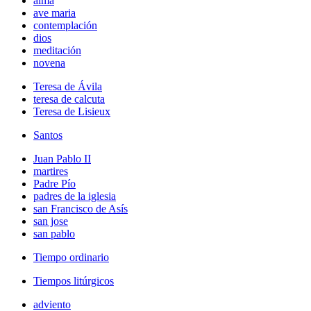
alma
ave maria
contemplación
dios
meditación
novena
Teresa de Ávila
teresa de calcuta
Teresa de Lisieux
Santos
Juan Pablo II
martires
Padre Pío
padres de la iglesia
san Francisco de Asís
san jose
san pablo
Tiempo ordinario
Tiempos litúrgicos
adviento