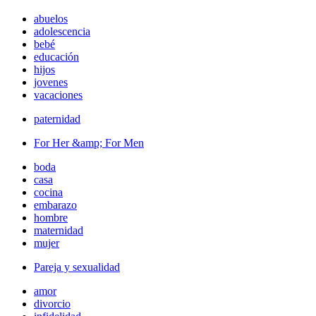
abuelos
adolescencia
bebé
educación
hijos
jovenes
vacaciones
paternidad
For Her &amp; For Men
boda
casa
cocina
embarazo
hombre
maternidad
mujer
Pareja y sexualidad
amor
divorcio