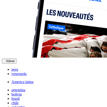
Volver
peru
venezuela
America latina
argentina
bolivia
brasil
chile