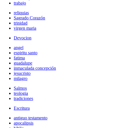
trabajo
reliquias
Sagrado Corazón
trinidad
virgen maria
Devocion
angel
espiritu santo
fatima
guadalupe
inmaculada concepción
jesucristo
milagro
Salmos
teologia
tradiciones
Escritura
antiguo testamento
apocalipsis