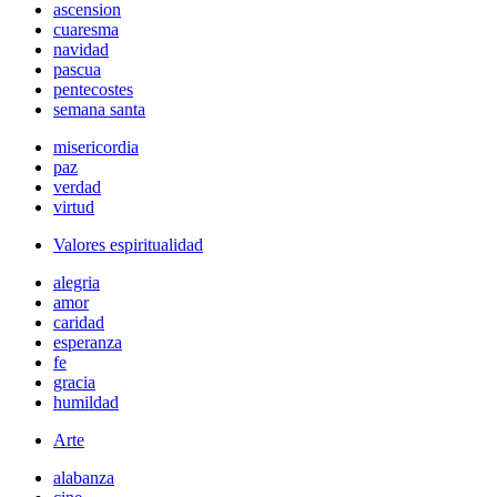
ascension
cuaresma
navidad
pascua
pentecostes
semana santa
misericordia
paz
verdad
virtud
Valores espiritualidad
alegria
amor
caridad
esperanza
fe
gracia
humildad
Arte
alabanza