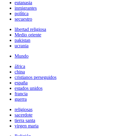
eutanasia
inmigrantes
política
secuestro
libertad religiosa
Medio oriente
pakistan
ucrania
Mundo
áfrica
china
cristianos perseguidos
españa
estados unidos
francia
guerra
religiosas
sacerdote
tierra santa
virgen maria