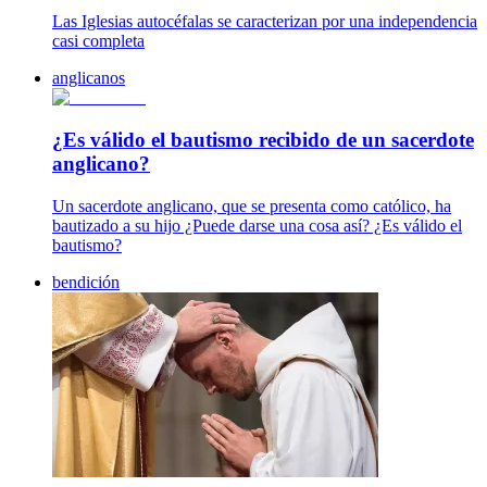
Las Iglesias autocéfalas se caracterizan por una independencia
casi completa
anglicanos
¿Es válido el bautismo recibido de un sacerdote
anglicano?
Un sacerdote anglicano, que se presenta como católico, ha
bautizado a su hijo ¿Puede darse una cosa así? ¿Es válido el
bautismo?
bendición