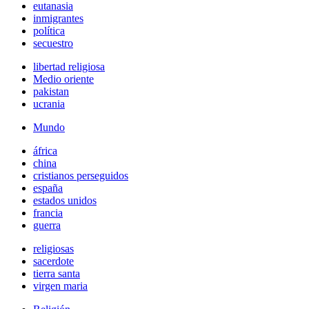
eutanasia
inmigrantes
política
secuestro
libertad religiosa
Medio oriente
pakistan
ucrania
Mundo
áfrica
china
cristianos perseguidos
españa
estados unidos
francia
guerra
religiosas
sacerdote
tierra santa
virgen maria