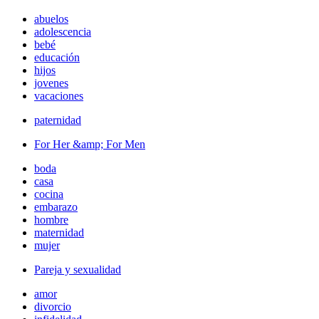
abuelos
adolescencia
bebé
educación
hijos
jovenes
vacaciones
paternidad
For Her &amp; For Men
boda
casa
cocina
embarazo
hombre
maternidad
mujer
Pareja y sexualidad
amor
divorcio