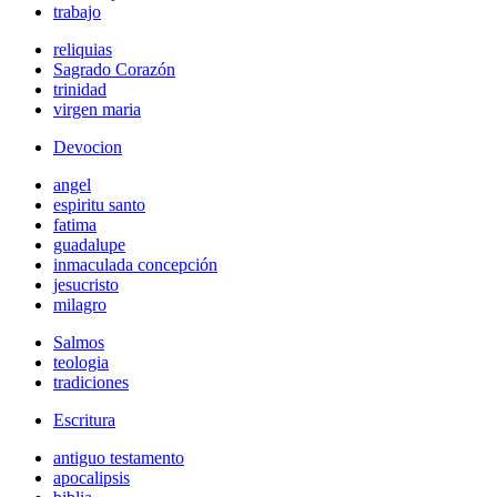
trabajo
reliquias
Sagrado Corazón
trinidad
virgen maria
Devocion
angel
espiritu santo
fatima
guadalupe
inmaculada concepción
jesucristo
milagro
Salmos
teologia
tradiciones
Escritura
antiguo testamento
apocalipsis