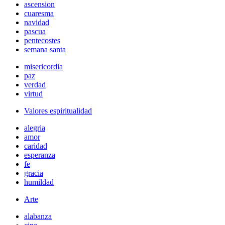
ascension
cuaresma
navidad
pascua
pentecostes
semana santa
misericordia
paz
verdad
virtud
Valores espiritualidad
alegria
amor
caridad
esperanza
fe
gracia
humildad
Arte
alabanza