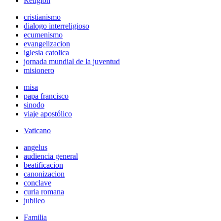
Religión
cristianismo
dialogo interreligioso
ecumenismo
evangelizacion
iglesia catolica
jornada mundial de la juventud
misionero
misa
papa francisco
sinodo
viaje apostólico
Vaticano
angelus
audiencia general
beatificacion
canonizacion
conclave
curia romana
jubileo
Familia