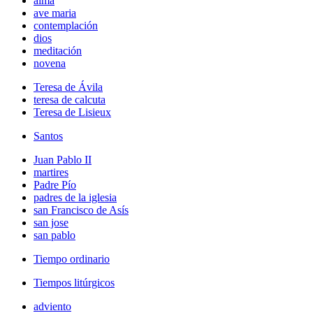
alma
ave maria
contemplación
dios
meditación
novena
Teresa de Ávila
teresa de calcuta
Teresa de Lisieux
Santos
Juan Pablo II
martires
Padre Pío
padres de la iglesia
san Francisco de Asís
san jose
san pablo
Tiempo ordinario
Tiempos litúrgicos
adviento