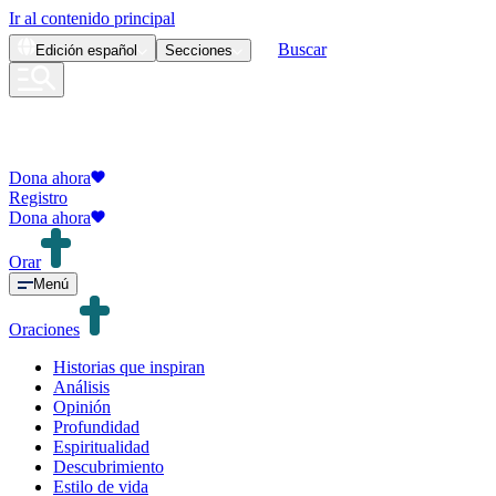
Ir al contenido principal
Buscar
Edición
español
Secciones
Dona ahora
Registro
Dona ahora
Orar
Menú
Oraciones
Historias que inspiran
Análisis
Opinión
Profundidad
Espiritualidad
Descubrimiento
Estilo de vida