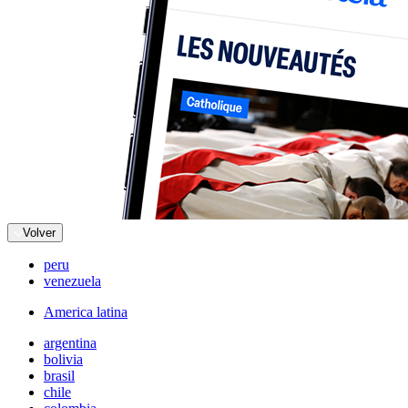
Volver
peru
venezuela
America latina
argentina
bolivia
brasil
chile