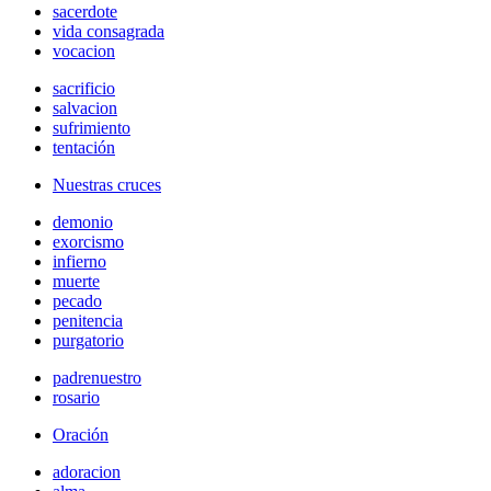
sacerdote
vida consagrada
vocacion
sacrificio
salvacion
sufrimiento
tentación
Nuestras cruces
demonio
exorcismo
infierno
muerte
pecado
penitencia
purgatorio
padrenuestro
rosario
Oración
adoracion