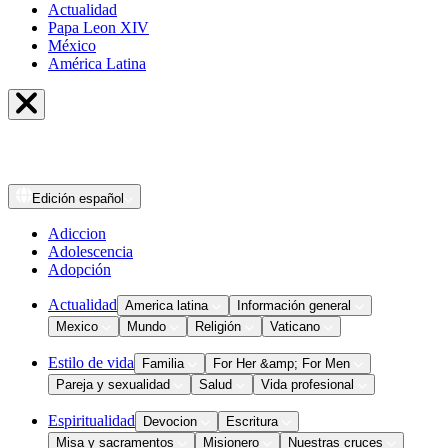
Actualidad
Papa Leon XIV
México
América Latina
Edición
español
Adiccion
Adolescencia
Adopción
Actualidad
America latina
Información general
Mexico
Mundo
Religión
Vaticano
Estilo de vida
Familia
For Her &amp; For Men
Pareja y sexualidad
Salud
Vida profesional
Espiritualidad
Devocion
Escritura
Misa y sacramentos
Misionero
Nuestras cruces