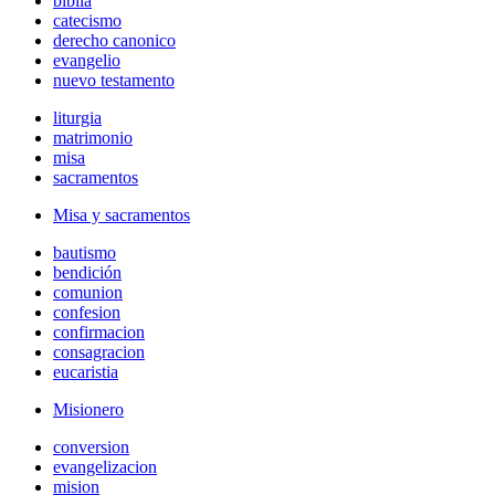
biblia
catecismo
derecho canonico
evangelio
nuevo testamento
liturgia
matrimonio
misa
sacramentos
Misa y sacramentos
bautismo
bendición
comunion
confesion
confirmacion
consagracion
eucaristia
Misionero
conversion
evangelizacion
mision