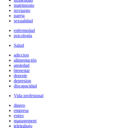
infidelidad
matrimonio
noviazgo
pareja
sexualidad
enfermedad
psicología
Salud
adiccion
alimentación
ansiedad
bienestar
deporte
depresion
discapacidad
Vida profesional
dinero
empresa
estres
management
teletrabajo