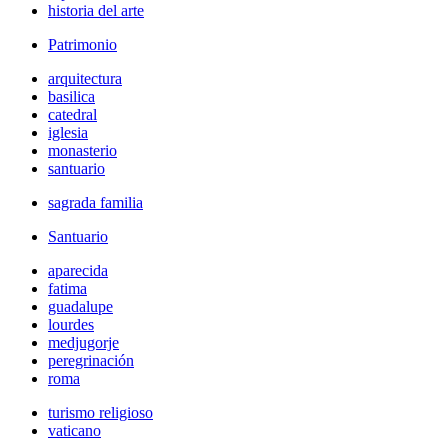
historia del arte
Patrimonio
arquitectura
basilica
catedral
iglesia
monasterio
santuario
sagrada familia
Santuario
aparecida
fatima
guadalupe
lourdes
medjugorje
peregrinación
roma
turismo religioso
vaticano