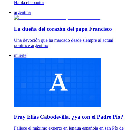
Habla el coautor
argentina
La dueña del corazón del papa Francisco
Una devoción que ha marcado desde siempre al actual
pontífice argentino
muerte
Fray Elías Cabodevilla, ¿ya con el Padre Pío?
Fallece el máximo experto en lengua española en san Pío de