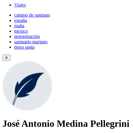
Viajes
camino de santiago
españa
malta
mexico
peregrinación
santuario mariano
tierra santa
✕
José Antonio Medina Pellegrini