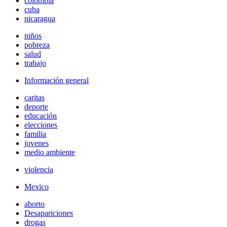
colombia
cuba
nicaragua
niños
pobreza
salud
trabajo
Información general
caritas
deporte
educación
elecciones
familia
jovenes
medio ambiente
violencia
Mexico
aborto
Desapariciones
drogas