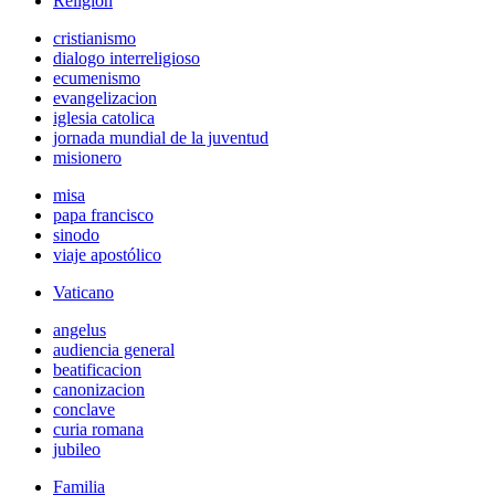
Religión
cristianismo
dialogo interreligioso
ecumenismo
evangelizacion
iglesia catolica
jornada mundial de la juventud
misionero
misa
papa francisco
sinodo
viaje apostólico
Vaticano
angelus
audiencia general
beatificacion
canonizacion
conclave
curia romana
jubileo
Familia