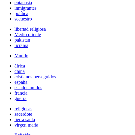
eutanasia
inmigrantes
política
secuestro
libertad religiosa
Medio oriente
pakistan
ucrania
Mundo
áfrica
china
cristianos perseguidos
españa
estados unidos
francia
guerra
religiosas
sacerdote
tierra santa
virgen maria