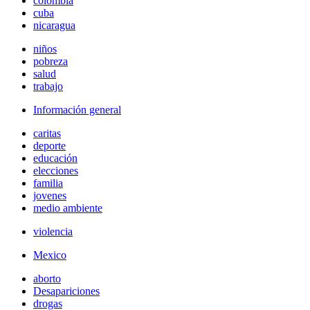
colombia
cuba
nicaragua
niños
pobreza
salud
trabajo
Información general
caritas
deporte
educación
elecciones
familia
jovenes
medio ambiente
violencia
Mexico
aborto
Desapariciones
drogas