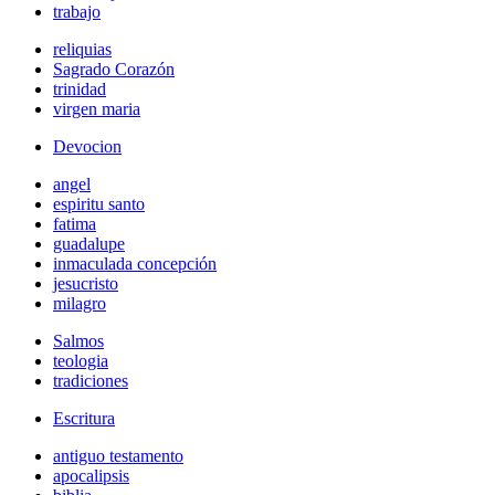
trabajo
reliquias
Sagrado Corazón
trinidad
virgen maria
Devocion
angel
espiritu santo
fatima
guadalupe
inmaculada concepción
jesucristo
milagro
Salmos
teologia
tradiciones
Escritura
antiguo testamento
apocalipsis