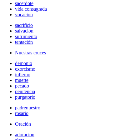
sacerdote
vida consagrada
vocacion
sacrificio
salvacion
sufrimiento
tentación
Nuestras cruces
demonio
exorcismo
infierno
muerte
pecado
penitencia
purgatorio
padrenuestro
rosario
Oración
adoracion