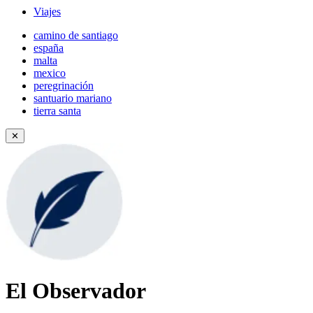
Viajes
camino de santiago
españa
malta
mexico
peregrinación
santuario mariano
tierra santa
✕
El Observador