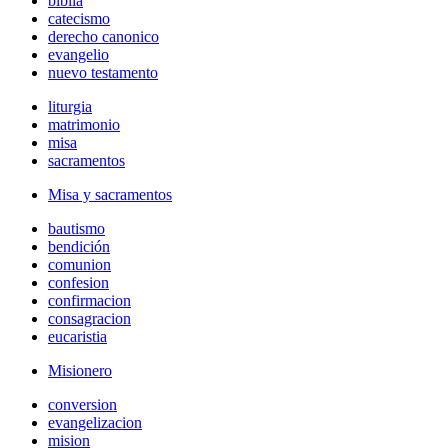
biblia
catecismo
derecho canonico
evangelio
nuevo testamento
liturgia
matrimonio
misa
sacramentos
Misa y sacramentos
bautismo
bendición
comunion
confesion
confirmacion
consagracion
eucaristia
Misionero
conversion
evangelizacion
mision