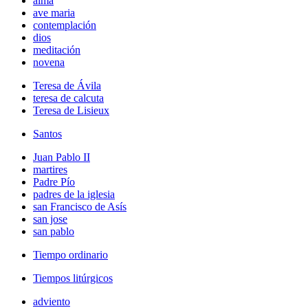
alma
ave maria
contemplación
dios
meditación
novena
Teresa de Ávila
teresa de calcuta
Teresa de Lisieux
Santos
Juan Pablo II
martires
Padre Pío
padres de la iglesia
san Francisco de Asís
san jose
san pablo
Tiempo ordinario
Tiempos litúrgicos
adviento