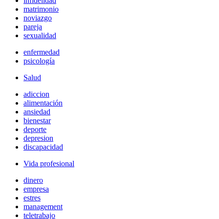
infidelidad
matrimonio
noviazgo
pareja
sexualidad
enfermedad
psicología
Salud
adiccion
alimentación
ansiedad
bienestar
deporte
depresion
discapacidad
Vida profesional
dinero
empresa
estres
management
teletrabajo