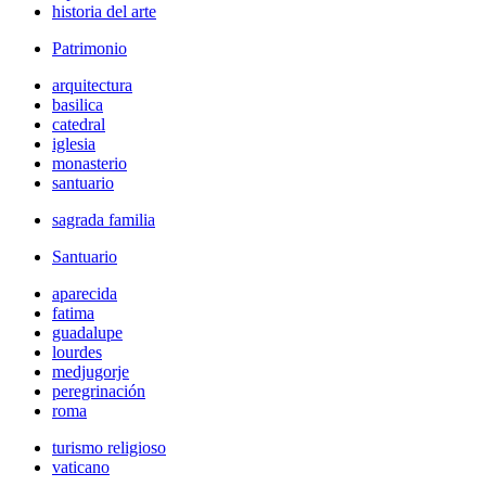
historia del arte
Patrimonio
arquitectura
basilica
catedral
iglesia
monasterio
santuario
sagrada familia
Santuario
aparecida
fatima
guadalupe
lourdes
medjugorje
peregrinación
roma
turismo religioso
vaticano