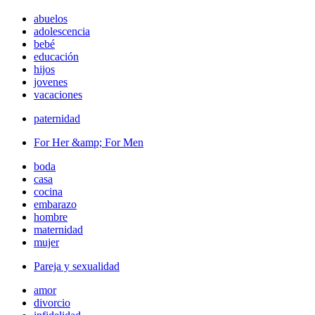
abuelos
adolescencia
bebé
educación
hijos
jovenes
vacaciones
paternidad
For Her &amp; For Men
boda
casa
cocina
embarazo
hombre
maternidad
mujer
Pareja y sexualidad
amor
divorcio