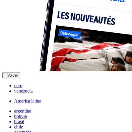
Volver
peru
venezuela
America latina
argentina
bolivia
brasil
chile