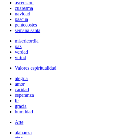
ascension
cuaresma
navidad
pascua
pentecostes
semana santa
misericordia
paz
verdad
virtud
Valores espiritualidad
alegria
amor
caridad
esperanza
fe
gracia
humildad
Arte
alabanza