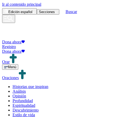
Ir al contenido principal
Buscar
Edición
español
Secciones
Dona ahora
Registro
Dona ahora
Orar
Menú
Oraciones
Historias que inspiran
Análisis
Opinión
Profundidad
Espiritualidad
Descubrimiento
Estilo de vida