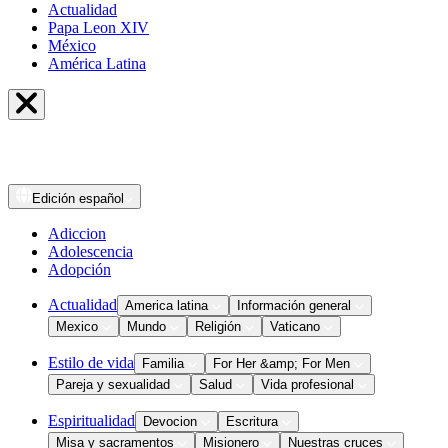
Actualidad
Papa Leon XIV
México
América Latina
Edición
español
Adiccion
Adolescencia
Adopción
Actualidad
America latina
Información general
Mexico
Mundo
Religión
Vaticano
Estilo de vida
Familia
For Her &amp; For Men
Pareja y sexualidad
Salud
Vida profesional
Espiritualidad
Devocion
Escritura
Misa y sacramentos
Misionero
Nuestras cruces