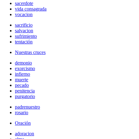
sacerdote
vida consagrada
vocacion
sacrificio
salvacion
sufrimiento
tentación
Nuestras cruces
demonio
exorcismo
infierno
muerte
pecado
penitencia
purgatorio
padrenuestro
rosario
Oración
adoracion