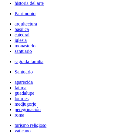
historia del arte
Patrimonio
arquitectura
basilica
catedral
iglesia
monasterio
santuario
sagrada familia
Santuario
aparecida
fatima
guadalupe
lourdes
medjugorje
peregrinación
roma
turismo religioso
vaticano