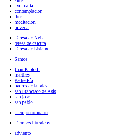
alma
ave maria
contemplación
dios
meditación
novena
Teresa de Ávila
teresa de calcuta
Teresa de Lisieux
Santos
Juan Pablo II
martires
Padre Pío
padres de la iglesia
san Francisco de Asís
san jose
san pablo
Tiempo ordinario
Tiempos litúrgicos
adviento