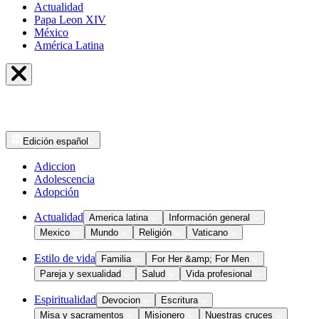
Actualidad
Papa Leon XIV
México
América Latina
Edición
español
Adiccion
Adolescencia
Adopción
Actualidad
America latina
Información general
Mexico
Mundo
Religión
Vaticano
Estilo de vida
Familia
For Her &amp; For Men
Pareja y sexualidad
Salud
Vida profesional
Espiritualidad
Devocion
Escritura
Misa y sacramentos
Misionero
Nuestras cruces