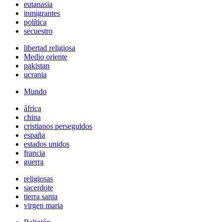
eutanasia
inmigrantes
política
secuestro
libertad religiosa
Medio oriente
pakistan
ucrania
Mundo
áfrica
china
cristianos perseguidos
españa
estados unidos
francia
guerra
religiosas
sacerdote
tierra santa
virgen maria