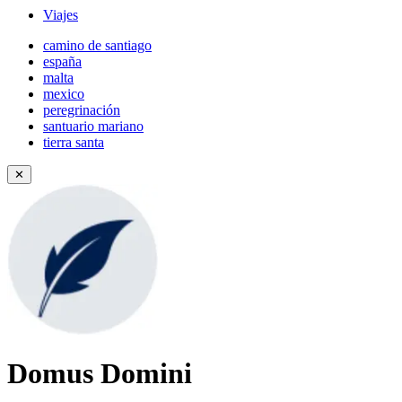
Viajes
camino de santiago
españa
malta
mexico
peregrinación
santuario mariano
tierra santa
✕
Domus Domini