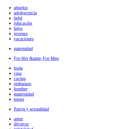
abuelos
adolescencia
bebé
educación
hijos
jovenes
vacaciones
paternidad
For Her &amp; For Men
boda
casa
cocina
embarazo
hombre
maternidad
mujer
Pareja y sexualidad
amor
divorcio