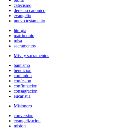
biblia
catecismo
derecho canonico
evangelio
nuevo testamento
liturgia
matrimonio
misa
sacramentos
Misa y sacramentos
bautismo
bendición
comunion
confesion
confirmacion
consagracion
eucaristia
Misionero
conversion
evangelizacion
mision