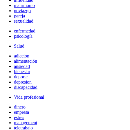
infidelidad
matrimonio
noviazgo
pareja
sexualidad
enfermedad
psicología
Salud
adiccion
alimentación
ansiedad
bienestar
deporte
depresion
discapacidad
Vida profesional
dinero
empresa
estres
management
teletrabajo