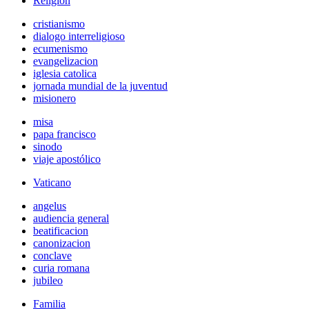
Religión
cristianismo
dialogo interreligioso
ecumenismo
evangelizacion
iglesia catolica
jornada mundial de la juventud
misionero
misa
papa francisco
sinodo
viaje apostólico
Vaticano
angelus
audiencia general
beatificacion
canonizacion
conclave
curia romana
jubileo
Familia