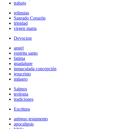
trabajo
reliquias
Sagrado Corazón
trinidad
virgen maria
Devocion
angel
espiritu santo
fatima
guadalupe
inmaculada concepción
jesucristo
milagro
Salmos
teologia
tradiciones
Escritura
antiguo testamento
apocalipsis