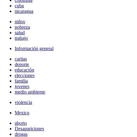
colombia
cuba
nicaragua
niños
pobreza
salud
trabajo
Información general
caritas
deporte
educación
elecciones
familia
jovenes
medio ambiente
violencia
Mexico
aborto
Desapariciones
drogas