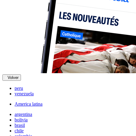
Volver
peru
venezuela
America latina
argentina
bolivia
brasil
chile