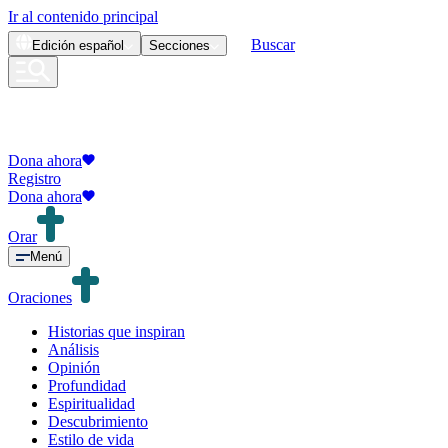
Ir al contenido principal
Buscar
Edición
español
Secciones
Dona ahora
Registro
Dona ahora
Orar
Menú
Oraciones
Historias que inspiran
Análisis
Opinión
Profundidad
Espiritualidad
Descubrimiento
Estilo de vida