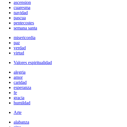
ascension
cuaresma
navidad
pascua
pentecostes
semana santa
misericordia
paz
verdad
virtud
Valores espiritualidad
alegria
amor
caridad
esperanza
fe
gracia
humildad
Arte
alabanza