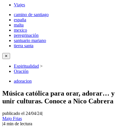
Viajes
camino de santiago
españa
malta
mexico
peregrinación
santuario mariano
tierra santa
✕
Espiritualidad
>
Oración
adoracion
Música católica para orar, adorar… y
unir culturas. Conoce a Nico Cabrera
publicado el 24/04/24
|
Majo Frias
|
4
min de lectura