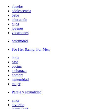
abuelos
adolescencia
bebé
educación
hijos
jovenes
vacaciones
paternidad
For Her &amp; For Men
boda
casa
cocina
embarazo
hombre
maternidad
mujer
Pareja y sexualidad
amor
divorcio