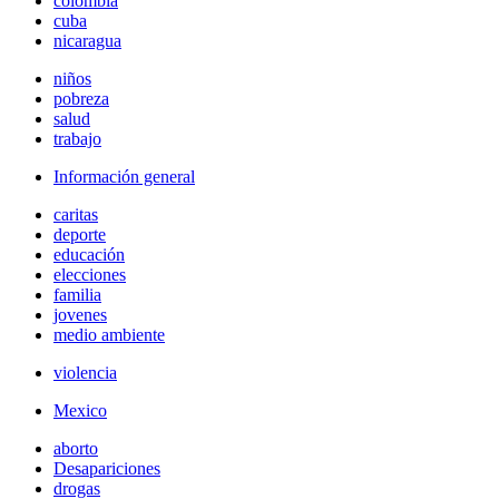
colombia
cuba
nicaragua
niños
pobreza
salud
trabajo
Información general
caritas
deporte
educación
elecciones
familia
jovenes
medio ambiente
violencia
Mexico
aborto
Desapariciones
drogas