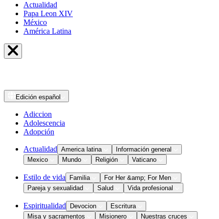
Actualidad
Papa Leon XIV
México
América Latina
Edición
español
Adiccion
Adolescencia
Adopción
Actualidad
America latina
Información general
Mexico
Mundo
Religión
Vaticano
Estilo de vida
Familia
For Her &amp; For Men
Pareja y sexualidad
Salud
Vida profesional
Espiritualidad
Devocion
Escritura
Misa y sacramentos
Misionero
Nuestras cruces