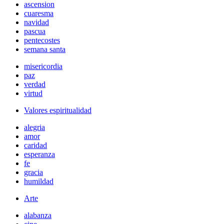
ascension
cuaresma
navidad
pascua
pentecostes
semana santa
misericordia
paz
verdad
virtud
Valores espiritualidad
alegria
amor
caridad
esperanza
fe
gracia
humildad
Arte
alabanza