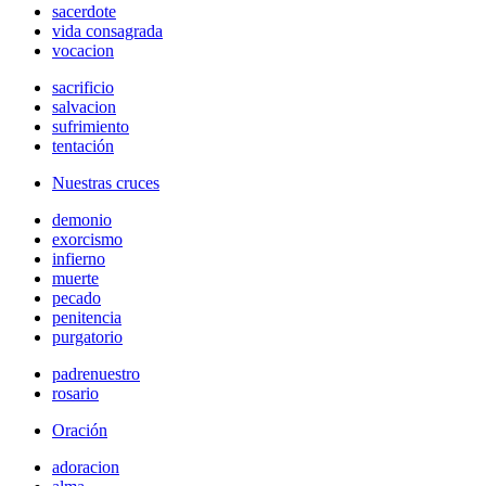
sacerdote
vida consagrada
vocacion
sacrificio
salvacion
sufrimiento
tentación
Nuestras cruces
demonio
exorcismo
infierno
muerte
pecado
penitencia
purgatorio
padrenuestro
rosario
Oración
adoracion