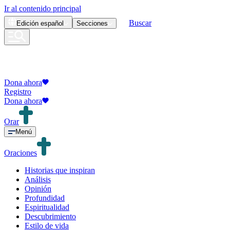
Ir al contenido principal
Buscar
Edición
español
Secciones
Dona ahora
Registro
Dona ahora
Orar
Menú
Oraciones
Historias que inspiran
Análisis
Opinión
Profundidad
Espiritualidad
Descubrimiento
Estilo de vida