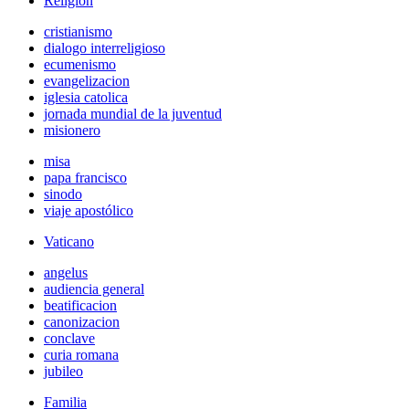
Religión
cristianismo
dialogo interreligioso
ecumenismo
evangelizacion
iglesia catolica
jornada mundial de la juventud
misionero
misa
papa francisco
sinodo
viaje apostólico
Vaticano
angelus
audiencia general
beatificacion
canonizacion
conclave
curia romana
jubileo
Familia