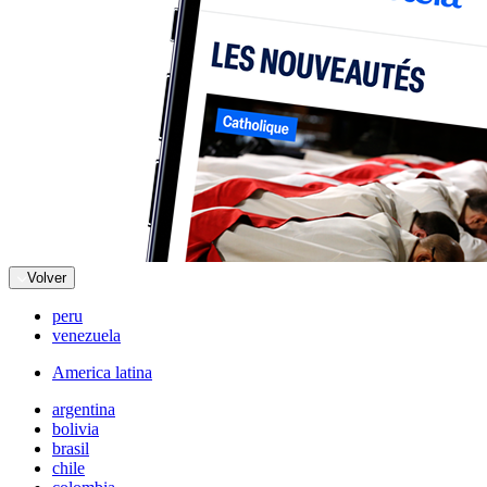
Volver
peru
venezuela
America latina
argentina
bolivia
brasil
chile