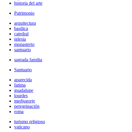
historia del arte
Patrimonio
arquitectura
basilica
catedral
iglesia
monasterio
santuario
sagrada familia
Santuario
aparecida
fatima
guadalupe
lourdes
medjugorje
peregrinación
roma
turismo religioso
vaticano