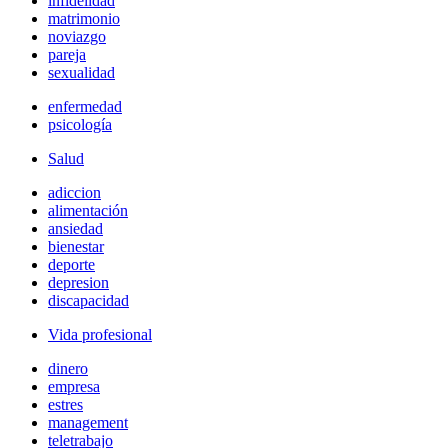
infidelidad
matrimonio
noviazgo
pareja
sexualidad
enfermedad
psicología
Salud
adiccion
alimentación
ansiedad
bienestar
deporte
depresion
discapacidad
Vida profesional
dinero
empresa
estres
management
teletrabajo