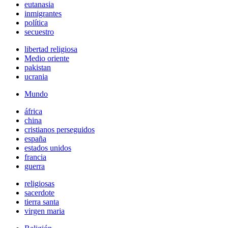
eutanasia
inmigrantes
política
secuestro
libertad religiosa
Medio oriente
pakistan
ucrania
Mundo
áfrica
china
cristianos perseguidos
españa
estados unidos
francia
guerra
religiosas
sacerdote
tierra santa
virgen maria