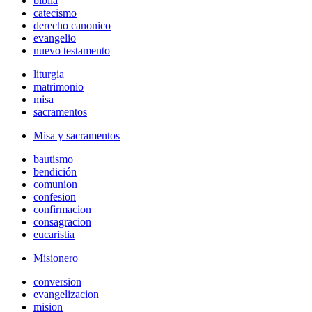
biblia
catecismo
derecho canonico
evangelio
nuevo testamento
liturgia
matrimonio
misa
sacramentos
Misa y sacramentos
bautismo
bendición
comunion
confesion
confirmacion
consagracion
eucaristia
Misionero
conversion
evangelizacion
mision