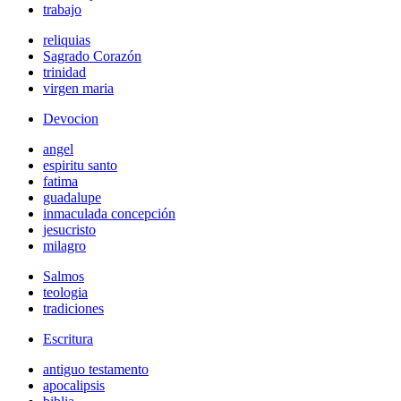
trabajo
reliquias
Sagrado Corazón
trinidad
virgen maria
Devocion
angel
espiritu santo
fatima
guadalupe
inmaculada concepción
jesucristo
milagro
Salmos
teologia
tradiciones
Escritura
antiguo testamento
apocalipsis