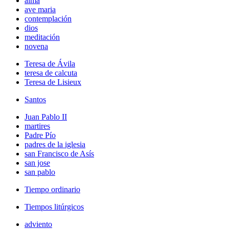
alma
ave maria
contemplación
dios
meditación
novena
Teresa de Ávila
teresa de calcuta
Teresa de Lisieux
Santos
Juan Pablo II
martires
Padre Pío
padres de la iglesia
san Francisco de Asís
san jose
san pablo
Tiempo ordinario
Tiempos litúrgicos
adviento