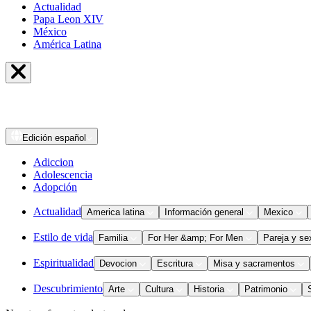
Actualidad
Papa Leon XIV
México
América Latina
Edición
español
Adiccion
Adolescencia
Adopción
Actualidad
America latina
Información general
Mexico
Estilo de vida
Familia
For Her &amp; For Men
Pareja y se
Espiritualidad
Devocion
Escritura
Misa y sacramentos
Descubrimiento
Arte
Cultura
Historia
Patrimonio