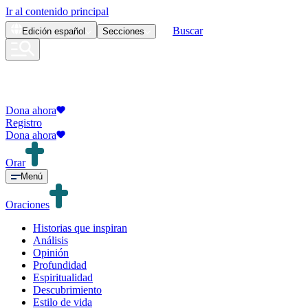
Ir al contenido principal
Buscar
Edición
español
Secciones
Dona ahora
Registro
Dona ahora
Orar
Menú
Oraciones
Historias que inspiran
Análisis
Opinión
Profundidad
Espiritualidad
Descubrimiento
Estilo de vida