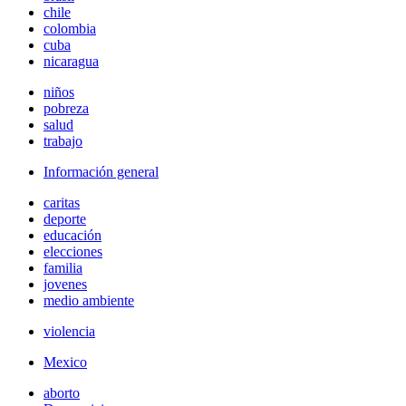
chile
colombia
cuba
nicaragua
niños
pobreza
salud
trabajo
Información general
caritas
deporte
educación
elecciones
familia
jovenes
medio ambiente
violencia
Mexico
aborto