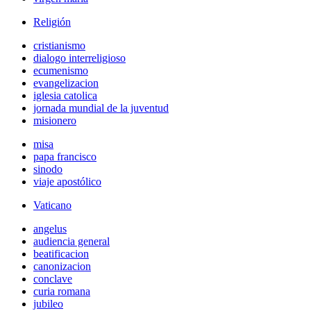
Religión
cristianismo
dialogo interreligioso
ecumenismo
evangelizacion
iglesia catolica
jornada mundial de la juventud
misionero
misa
papa francisco
sinodo
viaje apostólico
Vaticano
angelus
audiencia general
beatificacion
canonizacion
conclave
curia romana
jubileo