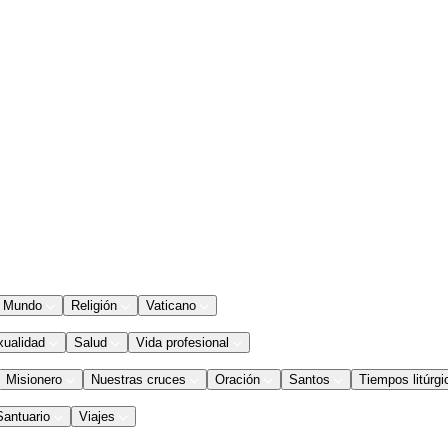
Mundo
Religión
Vaticano
xualidad
Salud
Vida profesional
Misionero
Nuestras cruces
Oración
Santos
Tiempos litúrgi
Santuario
Viajes