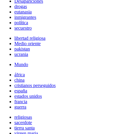
Desapariciones
drogas
eutanasia
inmigrantes
política
secuestro
libertad religiosa
Medio oriente
pakistan
ucrania
Mundo
áfrica
china
cristianos perseguidos
españa
estados unidos
francia
guerra
religiosas
sacerdote
tierra santa
virgen maria