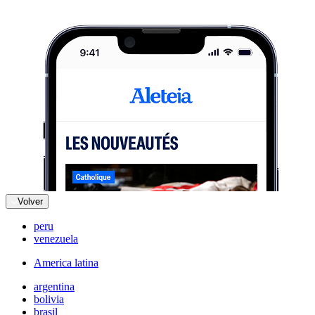
Volver
peru
venezuela
America latina
argentina
bolivia
brasil