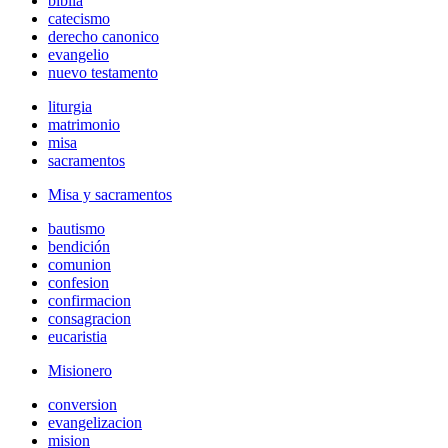
biblia
catecismo
derecho canonico
evangelio
nuevo testamento
liturgia
matrimonio
misa
sacramentos
Misa y sacramentos
bautismo
bendición
comunion
confesion
confirmacion
consagracion
eucaristia
Misionero
conversion
evangelizacion
mision