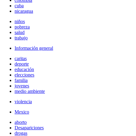
colombia
cuba
nicaragua
niños
pobreza
salud
trabajo
Información general
caritas
deporte
educación
elecciones
familia
jovenes
medio ambiente
violencia
Mexico
aborto
Desapariciones
drogas