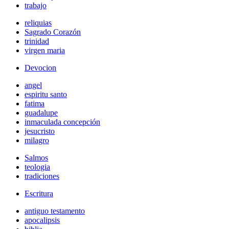
trabajo
reliquias
Sagrado Corazón
trinidad
virgen maria
Devocion
angel
espiritu santo
fatima
guadalupe
inmaculada concepción
jesucristo
milagro
Salmos
teologia
tradiciones
Escritura
antiguo testamento
apocalipsis