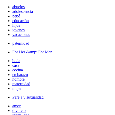
abuelos
adolescencia
bebé
educación
hijos
jovenes
vacaciones
paternidad
For Her &amp; For Men
boda
casa
cocina
embarazo
hombre
maternidad
mujer
Pareja y sexualidad
amor
divorcio