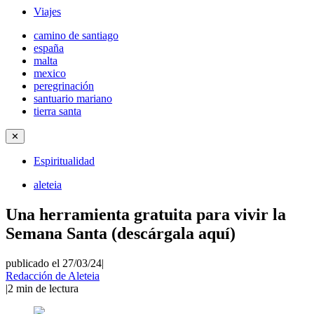
Viajes
camino de santiago
españa
malta
mexico
peregrinación
santuario mariano
tierra santa
✕
Espiritualidad
aleteia
Una herramienta gratuita para vivir la
Semana Santa (descárgala aquí)
publicado el 27/03/24
|
Redacción de Aleteia
|
2
min de lectura