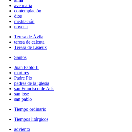
alma
ave maria
contemplación
dios
meditación
novena
Teresa de Ávila
teresa de calcuta
Teresa de Lisieux
Santos
Juan Pablo II
martires
Padre Pío
padres de la iglesia
san Francisco de Asís
san jose
san pablo
Tiempo ordinario
Tiempos litúrgicos
adviento