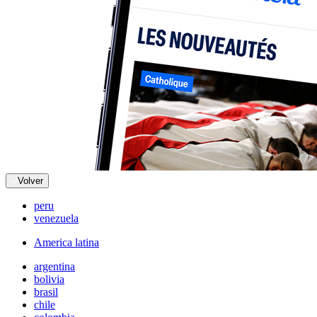
Volver
peru
venezuela
America latina
argentina
bolivia
brasil
chile