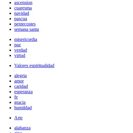
ascension
cuaresma
navidad
pascua
pentecostes
semana santa
misericordia
paz
verdad
virtud
Valores espiritualidad
alegria
amor
caridad
esperanza
fe
gracia
humildad
Arte
alabanza