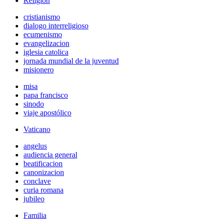
Religión
cristianismo
dialogo interreligioso
ecumenismo
evangelizacion
iglesia catolica
jornada mundial de la juventud
misionero
misa
papa francisco
sinodo
viaje apostólico
Vaticano
angelus
audiencia general
beatificacion
canonizacion
conclave
curia romana
jubileo
Familia