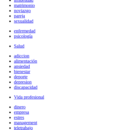
infidelidad
matrimonio
noviazgo
pareja
sexualidad
enfermedad
psicología
Salud
adiccion
alimentación
ansiedad
bienestar
deporte
depresion
discapacidad
Vida profesional
dinero
empresa
estres
management
teletrabajo