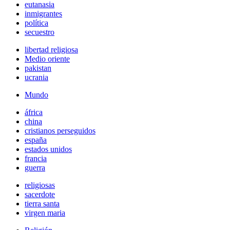
eutanasia
inmigrantes
política
secuestro
libertad religiosa
Medio oriente
pakistan
ucrania
Mundo
áfrica
china
cristianos perseguidos
españa
estados unidos
francia
guerra
religiosas
sacerdote
tierra santa
virgen maria