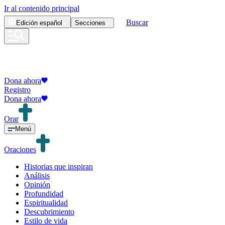
Ir al contenido principal
Buscar
Edición
español
Secciones
Dona ahora
Registro
Dona ahora
Orar
Menú
Oraciones
Historias que inspiran
Análisis
Opinión
Profundidad
Espiritualidad
Descubrimiento
Estilo de vida