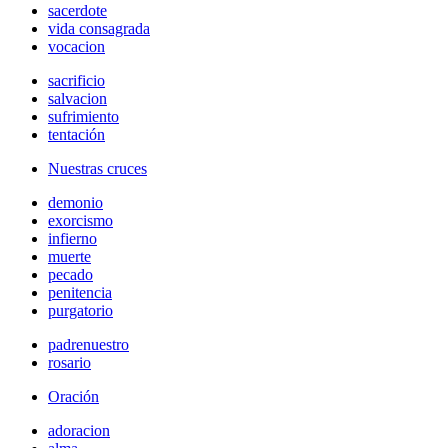
sacerdote
vida consagrada
vocacion
sacrificio
salvacion
sufrimiento
tentación
Nuestras cruces
demonio
exorcismo
infierno
muerte
pecado
penitencia
purgatorio
padrenuestro
rosario
Oración
adoracion