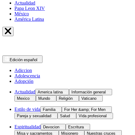
Actualidad
Papa Leon XIV
México
América Latina
Edición
español
Adiccion
Adolescencia
Adopción
Actualidad
America latina
Información general
Mexico
Mundo
Religión
Vaticano
Estilo de vida
Familia
For Her &amp; For Men
Pareja y sexualidad
Salud
Vida profesional
Espiritualidad
Devocion
Escritura
Misa y sacramentos
Misionero
Nuestras cruces