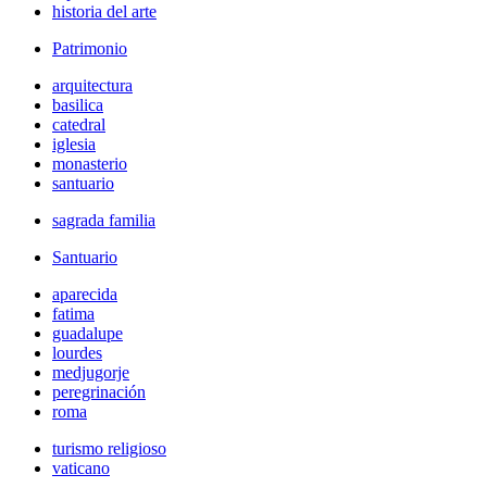
historia del arte
Patrimonio
arquitectura
basilica
catedral
iglesia
monasterio
santuario
sagrada familia
Santuario
aparecida
fatima
guadalupe
lourdes
medjugorje
peregrinación
roma
turismo religioso
vaticano