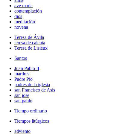
alma
ave maria
contemplación
dios
meditación
novena
Teresa de Ávila
teresa de calcuta
Teresa de Lisieux
Santos
Juan Pablo II
martires
Padre Pío
padres de la iglesia
san Francisco de Asís
san jose
san pablo
Tiempo ordinario
Tiempos litúrgicos
adviento