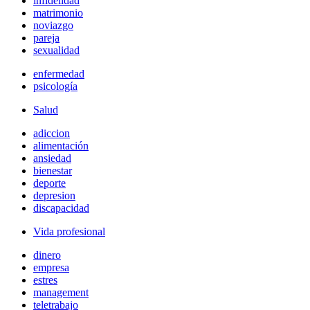
infidelidad
matrimonio
noviazgo
pareja
sexualidad
enfermedad
psicología
Salud
adiccion
alimentación
ansiedad
bienestar
deporte
depresion
discapacidad
Vida profesional
dinero
empresa
estres
management
teletrabajo