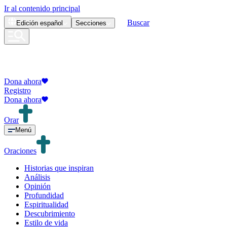
Ir al contenido principal
Buscar
Edición
español
Secciones
Dona ahora
Registro
Dona ahora
Orar
Menú
Oraciones
Historias que inspiran
Análisis
Opinión
Profundidad
Espiritualidad
Descubrimiento
Estilo de vida