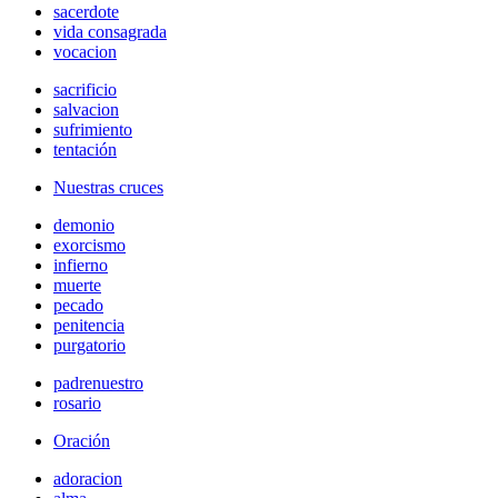
sacerdote
vida consagrada
vocacion
sacrificio
salvacion
sufrimiento
tentación
Nuestras cruces
demonio
exorcismo
infierno
muerte
pecado
penitencia
purgatorio
padrenuestro
rosario
Oración
adoracion