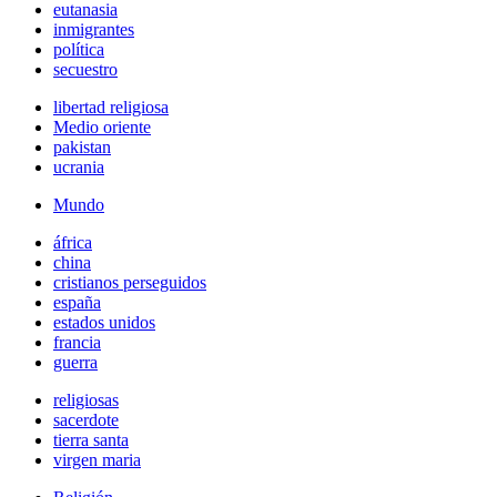
eutanasia
inmigrantes
política
secuestro
libertad religiosa
Medio oriente
pakistan
ucrania
Mundo
áfrica
china
cristianos perseguidos
españa
estados unidos
francia
guerra
religiosas
sacerdote
tierra santa
virgen maria