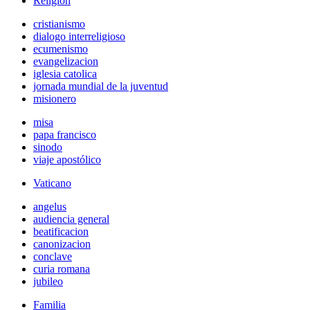
Religión
cristianismo
dialogo interreligioso
ecumenismo
evangelizacion
iglesia catolica
jornada mundial de la juventud
misionero
misa
papa francisco
sinodo
viaje apostólico
Vaticano
angelus
audiencia general
beatificacion
canonizacion
conclave
curia romana
jubileo
Familia