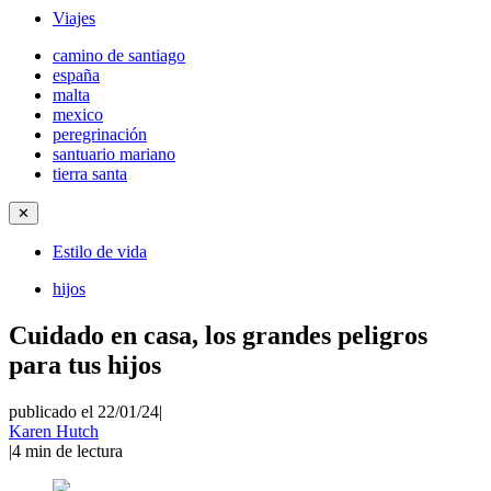
Viajes
camino de santiago
españa
malta
mexico
peregrinación
santuario mariano
tierra santa
✕
Estilo de vida
hijos
Cuidado en casa, los grandes peligros
para tus hijos
publicado el 22/01/24
|
Karen Hutch
|
4
min de lectura