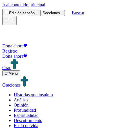
Ir al contenido principal
Buscar
Edición
español
Secciones
Dona ahora
Registro
Dona ahora
Orar
Menú
Oraciones
Historias que inspiran
Análisis
Opinión
Profundidad
Espiritualidad
Descubrimiento
Estilo de vida