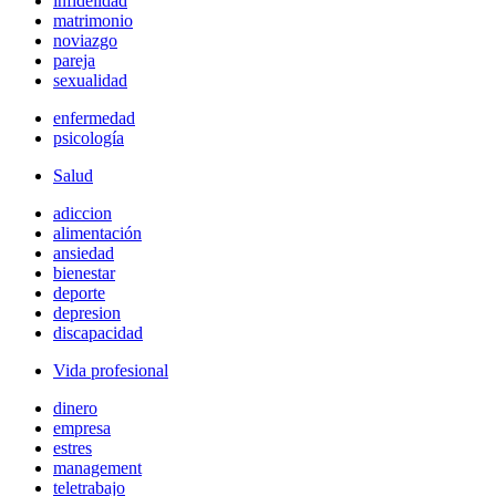
infidelidad
matrimonio
noviazgo
pareja
sexualidad
enfermedad
psicología
Salud
adiccion
alimentación
ansiedad
bienestar
deporte
depresion
discapacidad
Vida profesional
dinero
empresa
estres
management
teletrabajo