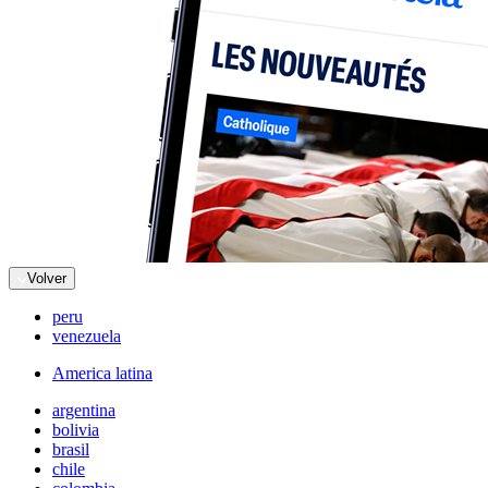
Volver
peru
venezuela
America latina
argentina
bolivia
brasil
chile