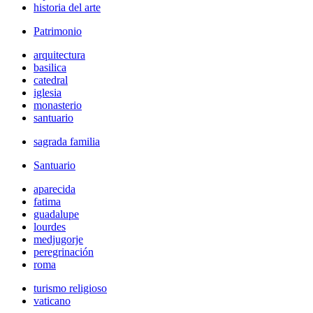
historia del arte
Patrimonio
arquitectura
basilica
catedral
iglesia
monasterio
santuario
sagrada familia
Santuario
aparecida
fatima
guadalupe
lourdes
medjugorje
peregrinación
roma
turismo religioso
vaticano