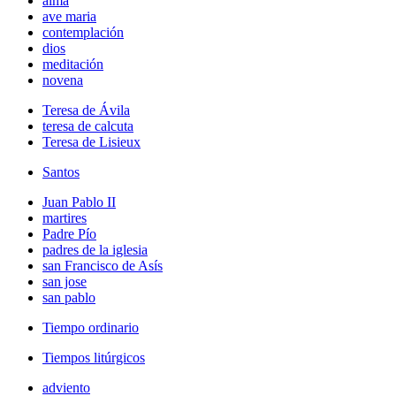
alma
ave maria
contemplación
dios
meditación
novena
Teresa de Ávila
teresa de calcuta
Teresa de Lisieux
Santos
Juan Pablo II
martires
Padre Pío
padres de la iglesia
san Francisco de Asís
san jose
san pablo
Tiempo ordinario
Tiempos litúrgicos
adviento