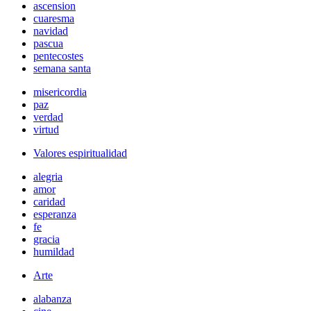
ascension
cuaresma
navidad
pascua
pentecostes
semana santa
misericordia
paz
verdad
virtud
Valores espiritualidad
alegria
amor
caridad
esperanza
fe
gracia
humildad
Arte
alabanza