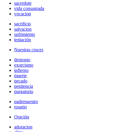
sacerdote
vida consagrada
vocacion
sacrificio
salvacion
sufrimiento
tentación
Nuestras cruces
demonio
exorcismo
infierno
muerte
pecado
penitencia
purgatorio
padrenuestro
rosario
Oración
adoracion