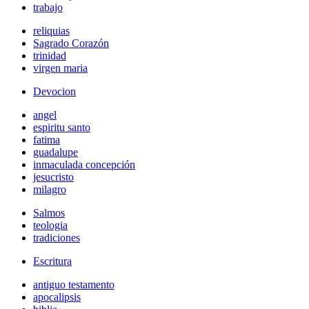
trabajo
reliquias
Sagrado Corazón
trinidad
virgen maria
Devocion
angel
espiritu santo
fatima
guadalupe
inmaculada concepción
jesucristo
milagro
Salmos
teologia
tradiciones
Escritura
antiguo testamento
apocalipsis