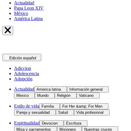
Actualidad
Papa Leon XIV
México
América Latina
Edición
español
Adiccion
Adolescencia
Adopción
Actualidad
America latina
Información general
Mexico
Mundo
Religión
Vaticano
Estilo de vida
Familia
For Her &amp; For Men
Pareja y sexualidad
Salud
Vida profesional
Espiritualidad
Devocion
Escritura
Misa y sacramentos
Misionero
Nuestras cruces