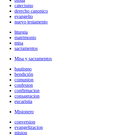
biblia
catecismo
derecho canonico
evangelio
nuevo testamento
liturgia
matrimonio
misa
sacramentos
Misa y sacramentos
bautismo
bendición
comunion
confesion
confirmacion
consagracion
eucaristia
Misionero
conversion
evangelizacion
mision