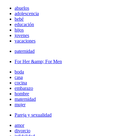
abuelos
adolescencia
bebé
educación
hijos
jovenes
vacaciones
paternidad
For Her &amp; For Men
boda
casa
cocina
embarazo
hombre
maternidad
mujer
Pareja y sexualidad
amor
divorcio