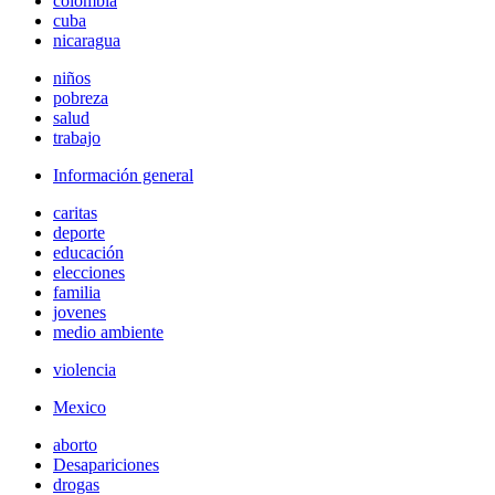
colombia
cuba
nicaragua
niños
pobreza
salud
trabajo
Información general
caritas
deporte
educación
elecciones
familia
jovenes
medio ambiente
violencia
Mexico
aborto
Desapariciones
drogas