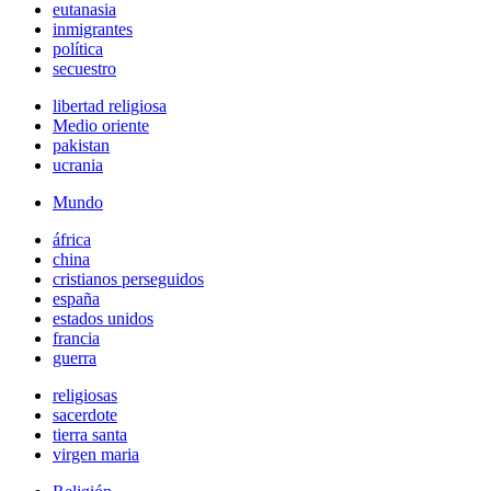
eutanasia
inmigrantes
política
secuestro
libertad religiosa
Medio oriente
pakistan
ucrania
Mundo
áfrica
china
cristianos perseguidos
españa
estados unidos
francia
guerra
religiosas
sacerdote
tierra santa
virgen maria