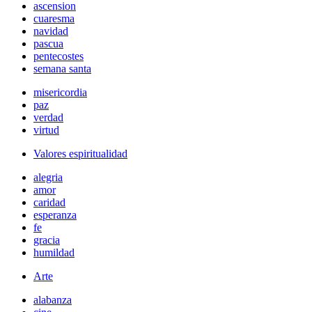
ascension
cuaresma
navidad
pascua
pentecostes
semana santa
misericordia
paz
verdad
virtud
Valores espiritualidad
alegria
amor
caridad
esperanza
fe
gracia
humildad
Arte
alabanza