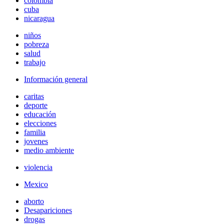
colombia
cuba
nicaragua
niños
pobreza
salud
trabajo
Información general
caritas
deporte
educación
elecciones
familia
jovenes
medio ambiente
violencia
Mexico
aborto
Desapariciones
drogas