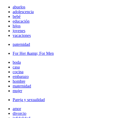
abuelos
adolescencia
bebé
educación
hijos
jovenes
vacaciones
paternidad
For Her &amp; For Men
boda
casa
cocina
embarazo
hombre
maternidad
mujer
Pareja y sexualidad
amor
divorcio