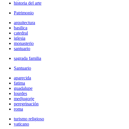
historia del arte
Patrimonio
arquitectura
basilica
catedral
iglesia
monasterio
santuario
sagrada familia
Santuario
aparecida
fatima
guadalupe
lourdes
medjugorje
peregrinación
roma
turismo religioso
vaticano