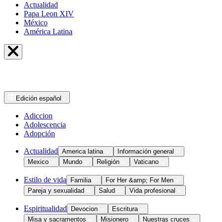
Actualidad
Papa Leon XIV
México
América Latina
Edición
español
Adiccion
Adolescencia
Adopción
Actualidad
America latina
Información general
Mexico
Mundo
Religión
Vaticano
Estilo de vida
Familia
For Her &amp; For Men
Pareja y sexualidad
Salud
Vida profesional
Espiritualidad
Devocion
Escritura
Misa y sacramentos
Misionero
Nuestras cruces