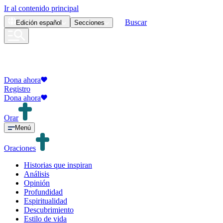
Ir al contenido principal
Buscar
Edición
español
Secciones
Dona ahora
Registro
Dona ahora
Orar
Menú
Oraciones
Historias que inspiran
Análisis
Opinión
Profundidad
Espiritualidad
Descubrimiento
Estilo de vida