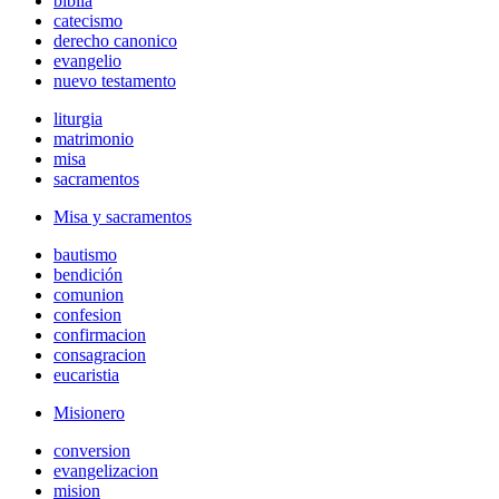
biblia
catecismo
derecho canonico
evangelio
nuevo testamento
liturgia
matrimonio
misa
sacramentos
Misa y sacramentos
bautismo
bendición
comunion
confesion
confirmacion
consagracion
eucaristia
Misionero
conversion
evangelizacion
mision