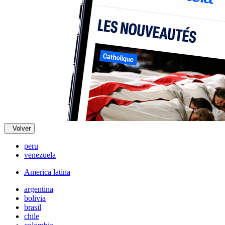
Volver
peru
venezuela
America latina
argentina
bolivia
brasil
chile