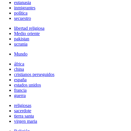
eutanasia
inmigrantes
política
secuestro
libertad religiosa
Medio oriente
pakistan
ucrania
Mundo
áfrica
china
cristianos perseguidos
españa
estados unidos
francia
guerra
religiosas
sacerdote
tierra santa
virgen maria