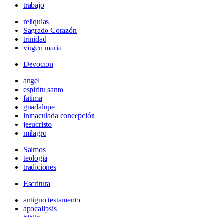
trabajo
reliquias
Sagrado Corazón
trinidad
virgen maria
Devocion
angel
espiritu santo
fatima
guadalupe
inmaculada concepción
jesucristo
milagro
Salmos
teologia
tradiciones
Escritura
antiguo testamento
apocalipsis