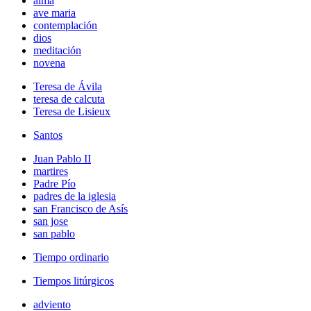
alma
ave maria
contemplación
dios
meditación
novena
Teresa de Ávila
teresa de calcuta
Teresa de Lisieux
Santos
Juan Pablo II
martires
Padre Pío
padres de la iglesia
san Francisco de Asís
san jose
san pablo
Tiempo ordinario
Tiempos litúrgicos
adviento