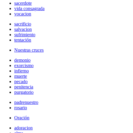
sacerdote
vida consagrada
vocacion
sacrificio
salvacion
sufrimiento
tentación
Nuestras cruces
demonio
exorcismo
infierno
muerte
pecado
penitencia
purgatorio
padrenuestro
rosario
Oración
adoracion