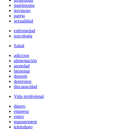
infidelidad
matrimonio
noviazgo
pareja
sexualidad
enfermedad
psicología
Salud
adiccion
alimentación
ansiedad
bienestar
deporte
depresion
discapacidad
Vida profesional
dinero
empresa
estres
management
teletrabajo