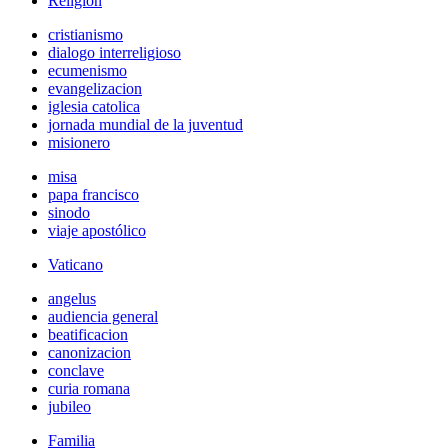
Religión
cristianismo
dialogo interreligioso
ecumenismo
evangelizacion
iglesia catolica
jornada mundial de la juventud
misionero
misa
papa francisco
sinodo
viaje apostólico
Vaticano
angelus
audiencia general
beatificacion
canonizacion
conclave
curia romana
jubileo
Familia