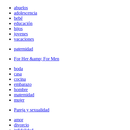
abuelos
adolescencia
bebé
educación
hijos
jovenes
vacaciones
paternidad
For Her &amp; For Men
boda
casa
cocina
embarazo
hombre
maternidad
mujer
Pareja y sexualidad
amor
divorcio