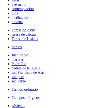
alma
ave maria
contemplación
dios
meditación
novena
Teresa de Ávila
teresa de calcuta
Teresa de Lisieux
Santos
Juan Pablo II
martires
Padre Pío
padres de la iglesia
san Francisco de Asís
san jose
san pablo
Tiempo ordinario
Tiempos litúrgicos
adviento