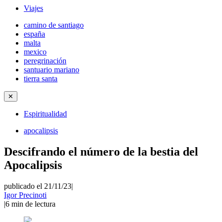
Viajes
camino de santiago
españa
malta
mexico
peregrinación
santuario mariano
tierra santa
✕
Espiritualidad
apocalipsis
Descifrando el número de la bestia del
Apocalipsis
publicado el 21/11/23
|
Igor Precinoti
|
6
min de lectura