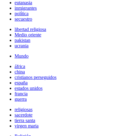
eutanasia
inmigrantes
política
secuestro
libertad religiosa
Medio oriente
pakistan
ucrania
Mundo
áfrica
china
cristianos perseguidos
españa
estados unidos
francia
guerra
religiosas
sacerdote
tierra santa
virgen maria