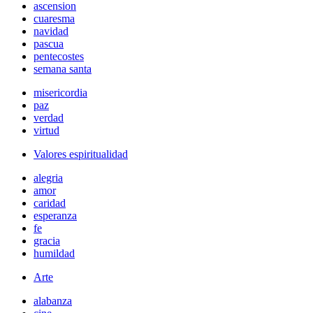
ascension
cuaresma
navidad
pascua
pentecostes
semana santa
misericordia
paz
verdad
virtud
Valores espiritualidad
alegria
amor
caridad
esperanza
fe
gracia
humildad
Arte
alabanza