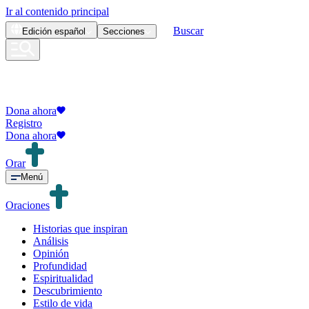
Ir al contenido principal
Buscar
Edición
español
Secciones
Dona ahora
Registro
Dona ahora
Orar
Menú
Oraciones
Historias que inspiran
Análisis
Opinión
Profundidad
Espiritualidad
Descubrimiento
Estilo de vida