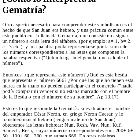
Gematría?
Otro aspecto necesario para comprender este simbolismo es el
hecho de que San Juan era hebreo, y una práctica común entre
este pueblo era la llamada Gematría, que consiste en asignar
un número a cada letra del alfabeto. (por ejemplo: a= 1, b= 2,
c= 3 etc.), y una palabra podía representarse por la suma de
los números correspondientes a las letras que componen la
palabra respectiva ("Quien tenga inteligencia, que calcule el
número").
Entonces, ¿qué representa este número? ¿Qué es esta bestia
que representa el número 666? ¿Por qué los que no tienen esta
marca en la mano no pueden participar en el comercio ("nadie
podía comprar ni vender si no estaba marcado con el nombre
de la Bestia o con el número de su nombre". Ap 13,17).
Esto es lo que responde la Gematría: si evaluamos el nombre
del emperador César Nerón, en griego Neron Caesar, y lo
transliteramos al hebreo (lengua materna de San Juan)
obtenemos las letras hebreas: Nun, Resh, Vav, Nun, Kuf,
Samech, Resh,; cuyos números correspondientes son: 200+ 6+
50+ 100+ 60+ 200, que suman 666. En otras palabras,