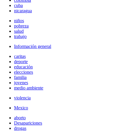
colombia
cuba
nicaragua
niños
pobreza
salud
trabajo
Información general
caritas
deporte
educación
elecciones
familia
jovenes
medio ambiente
violencia
Mexico
aborto
Desapariciones
drogas