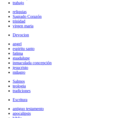
trabajo
reliquias
Sagrado Corazón
trinidad
virgen maria
Devocion
angel
espiritu santo
fatima
guadalupe
inmaculada concepción
jesucristo
milagro
Salmos
teologia
tradiciones
Escritura
antiguo testamento
apocalipsis