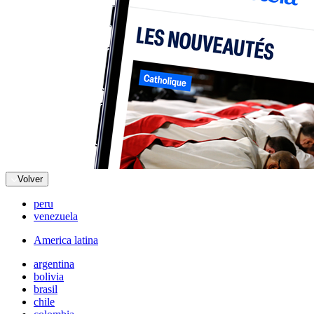
Volver
peru
venezuela
America latina
argentina
bolivia
brasil
chile