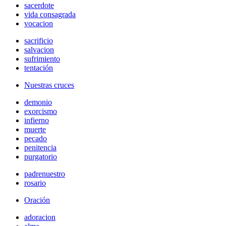
sacerdote
vida consagrada
vocacion
sacrificio
salvacion
sufrimiento
tentación
Nuestras cruces
demonio
exorcismo
infierno
muerte
pecado
penitencia
purgatorio
padrenuestro
rosario
Oración
adoracion