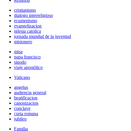
Religión
cristianismo
dialogo interreligioso
ecumenismo
evangelizacion
iglesia catolica
jornada mundial de la juventud
misionero
misa
papa francisco
sinodo
viaje apostólico
Vaticano
angelus
audiencia general
beatificacion
canonizacion
conclave
curia romana
jubileo
Familia