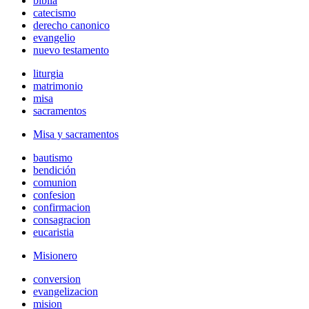
biblia
catecismo
derecho canonico
evangelio
nuevo testamento
liturgia
matrimonio
misa
sacramentos
Misa y sacramentos
bautismo
bendición
comunion
confesion
confirmacion
consagracion
eucaristia
Misionero
conversion
evangelizacion
mision