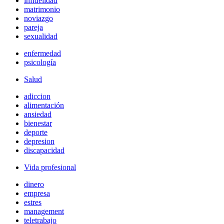
infidelidad
matrimonio
noviazgo
pareja
sexualidad
enfermedad
psicología
Salud
adiccion
alimentación
ansiedad
bienestar
deporte
depresion
discapacidad
Vida profesional
dinero
empresa
estres
management
teletrabajo