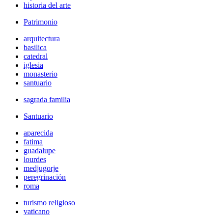
historia del arte
Patrimonio
arquitectura
basilica
catedral
iglesia
monasterio
santuario
sagrada familia
Santuario
aparecida
fatima
guadalupe
lourdes
medjugorje
peregrinación
roma
turismo religioso
vaticano