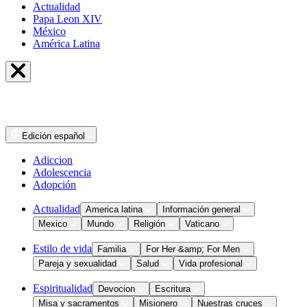
Actualidad
Papa Leon XIV
México
América Latina
Edición
español
Adiccion
Adolescencia
Adopción
Actualidad
America latina
Información general
Mexico
Mundo
Religión
Vaticano
Estilo de vida
Familia
For Her &amp; For Men
Pareja y sexualidad
Salud
Vida profesional
Espiritualidad
Devocion
Escritura
Misa y sacramentos
Misionero
Nuestras cruces