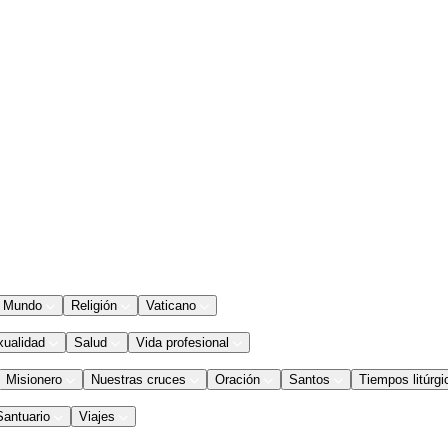
Mundo
Religión
Vaticano
xualidad
Salud
Vida profesional
Misionero
Nuestras cruces
Oración
Santos
Tiempos litúrgi
Santuario
Viajes