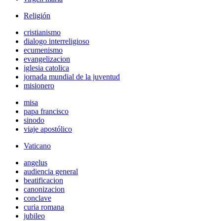
Religión
cristianismo
dialogo interreligioso
ecumenismo
evangelizacion
iglesia catolica
jornada mundial de la juventud
misionero
misa
papa francisco
sinodo
viaje apostólico
Vaticano
angelus
audiencia general
beatificacion
canonizacion
conclave
curia romana
jubileo