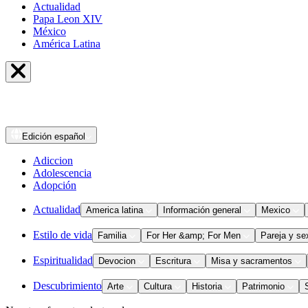
Actualidad
Papa Leon XIV
México
América Latina
Edición
español
Adiccion
Adolescencia
Adopción
Actualidad
America latina
Información general
Mexico
Estilo de vida
Familia
For Her &amp; For Men
Pareja y se
Espiritualidad
Devocion
Escritura
Misa y sacramentos
Descubrimiento
Arte
Cultura
Historia
Patrimonio