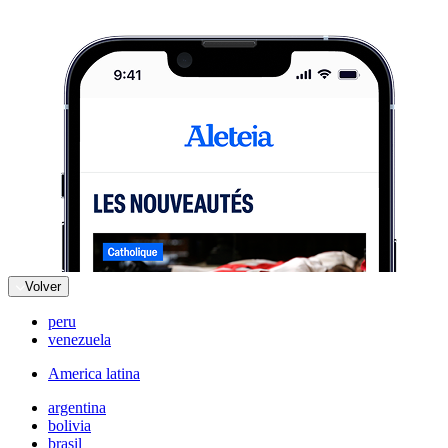
Volver
peru
venezuela
America latina
argentina
bolivia
brasil