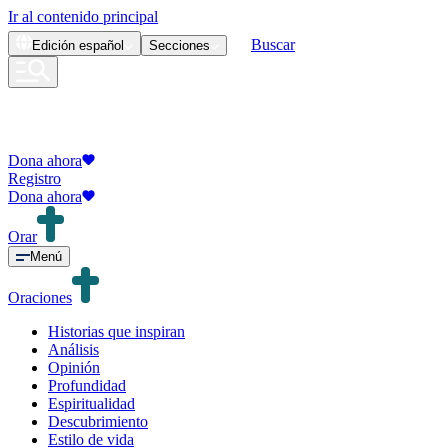
Ir al contenido principal
Buscar
Edición
español
Secciones
Dona ahora
Registro
Dona ahora
Orar
Menú
Oraciones
Historias que inspiran
Análisis
Opinión
Profundidad
Espiritualidad
Descubrimiento
Estilo de vida