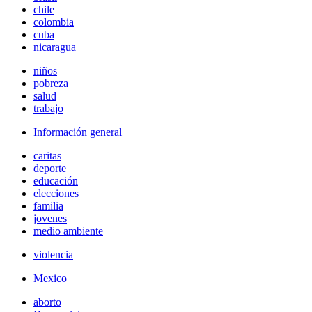
chile
colombia
cuba
nicaragua
niños
pobreza
salud
trabajo
Información general
caritas
deporte
educación
elecciones
familia
jovenes
medio ambiente
violencia
Mexico
aborto