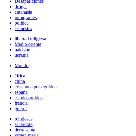
Desapariciones
drogas
eutanasia
inmigrantes
política
secuestro
libertad religiosa
Medio oriente
pakistan
ucrania
Mundo
áfrica
china
cristianos perseguidos
españa
estados unidos
francia
guerra
religiosas
sacerdote
tierra santa
virgen maria