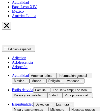
Actualidad
Papa Leon XIV
México
América Latina
Edición
español
Adiccion
Adolescencia
Adopción
Actualidad
America latina
Información general
Mexico
Mundo
Religión
Vaticano
Estilo de vida
Familia
For Her &amp; For Men
Pareja y sexualidad
Salud
Vida profesional
Espiritualidad
Devocion
Escritura
Misa y sacramentos
Misionero
Nuestras cruces