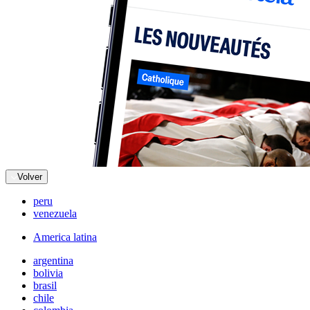
Volver
peru
venezuela
America latina
argentina
bolivia
brasil
chile