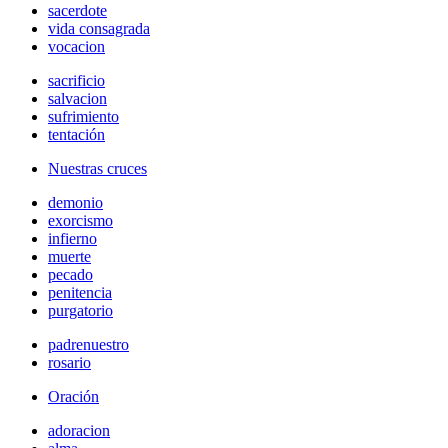
sacerdote
vida consagrada
vocacion
sacrificio
salvacion
sufrimiento
tentación
Nuestras cruces
demonio
exorcismo
infierno
muerte
pecado
penitencia
purgatorio
padrenuestro
rosario
Oración
adoracion