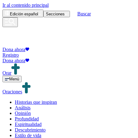
Ir al contenido principal
Buscar
Edición
español
Secciones
Dona ahora
Registro
Dona ahora
Orar
Menú
Oraciones
Historias que inspiran
Análisis
Opinión
Profundidad
Espiritualidad
Descubrimiento
Estilo de vida