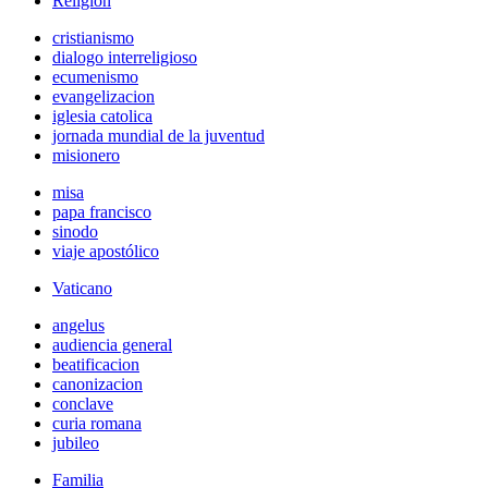
Religión
cristianismo
dialogo interreligioso
ecumenismo
evangelizacion
iglesia catolica
jornada mundial de la juventud
misionero
misa
papa francisco
sinodo
viaje apostólico
Vaticano
angelus
audiencia general
beatificacion
canonizacion
conclave
curia romana
jubileo
Familia