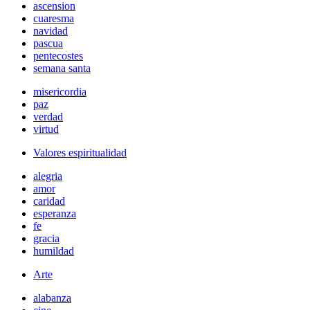
ascension
cuaresma
navidad
pascua
pentecostes
semana santa
misericordia
paz
verdad
virtud
Valores espiritualidad
alegria
amor
caridad
esperanza
fe
gracia
humildad
Arte
alabanza