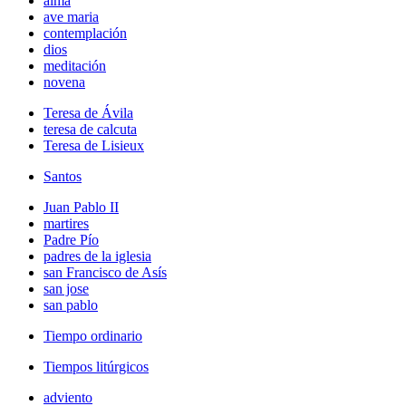
alma
ave maria
contemplación
dios
meditación
novena
Teresa de Ávila
teresa de calcuta
Teresa de Lisieux
Santos
Juan Pablo II
martires
Padre Pío
padres de la iglesia
san Francisco de Asís
san jose
san pablo
Tiempo ordinario
Tiempos litúrgicos
adviento