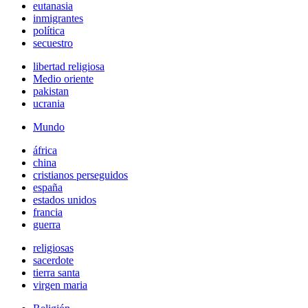
eutanasia
inmigrantes
política
secuestro
libertad religiosa
Medio oriente
pakistan
ucrania
Mundo
áfrica
china
cristianos perseguidos
españa
estados unidos
francia
guerra
religiosas
sacerdote
tierra santa
virgen maria