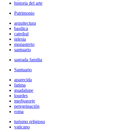
historia del arte
Patrimonio
arquitectura
basilica
catedral
iglesia
monasterio
santuario
sagrada familia
Santuario
aparecida
fatima
guadalupe
lourdes
medjugorje
peregrinación
roma
turismo religioso
vaticano