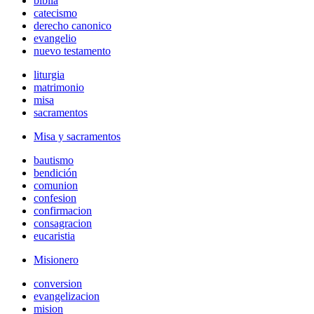
biblia
catecismo
derecho canonico
evangelio
nuevo testamento
liturgia
matrimonio
misa
sacramentos
Misa y sacramentos
bautismo
bendición
comunion
confesion
confirmacion
consagracion
eucaristia
Misionero
conversion
evangelizacion
mision