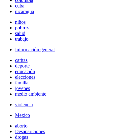
colombia
cuba
nicaragua
niños
pobreza
salud
trabajo
Información general
caritas
deporte
educación
elecciones
familia
jovenes
medio ambiente
violencia
Mexico
aborto
Desapariciones
drogas