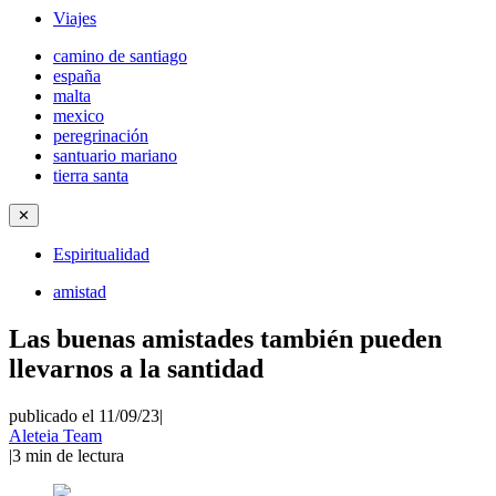
Viajes
camino de santiago
españa
malta
mexico
peregrinación
santuario mariano
tierra santa
✕
Espiritualidad
amistad
Las buenas amistades también pueden
llevarnos a la santidad
publicado el 11/09/23
|
Aleteia Team
|
3
min de lectura