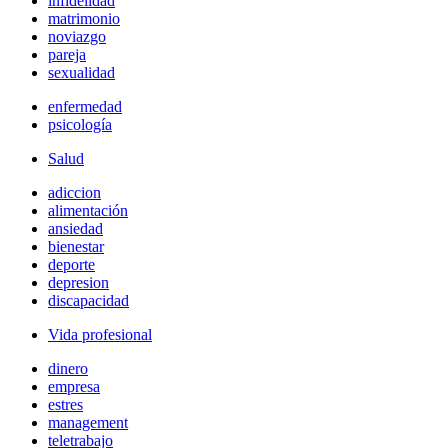
infidelidad
matrimonio
noviazgo
pareja
sexualidad
enfermedad
psicología
Salud
adiccion
alimentación
ansiedad
bienestar
deporte
depresion
discapacidad
Vida profesional
dinero
empresa
estres
management
teletrabajo