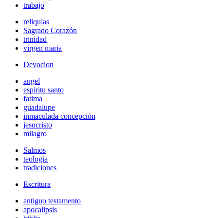
trabajo
reliquias
Sagrado Corazón
trinidad
virgen maria
Devocion
angel
espiritu santo
fatima
guadalupe
inmaculada concepción
jesucristo
milagro
Salmos
teologia
tradiciones
Escritura
antiguo testamento
apocalipsis