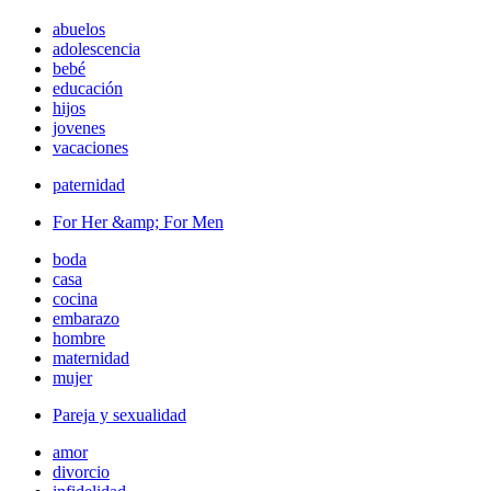
abuelos
adolescencia
bebé
educación
hijos
jovenes
vacaciones
paternidad
For Her &amp; For Men
boda
casa
cocina
embarazo
hombre
maternidad
mujer
Pareja y sexualidad
amor
divorcio