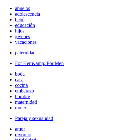
abuelos
adolescencia
bebé
educación
hijos
jovenes
vacaciones
paternidad
For Her &amp; For Men
boda
casa
cocina
embarazo
hombre
maternidad
mujer
Pareja y sexualidad
amor
divorcio