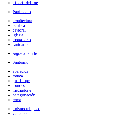
historia del arte
Patrimonio
arquitectura
basilica
catedral
iglesia
monasterio
santuario
sagrada familia
Santuario
aparecida
fatima
guadalupe
lourdes
medjugorje
peregrinación
roma
turismo religioso
vaticano