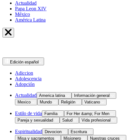
Actualidad
Papa Leon XIV
México
América Latina
Edición
español
Adiccion
Adolescencia
Adopción
Actualidad
America latina
Información general
Mexico
Mundo
Religión
Vaticano
Estilo de vida
Familia
For Her &amp; For Men
Pareja y sexualidad
Salud
Vida profesional
Espiritualidad
Devocion
Escritura
Misa y sacramentos
Misionero
Nuestras cruces