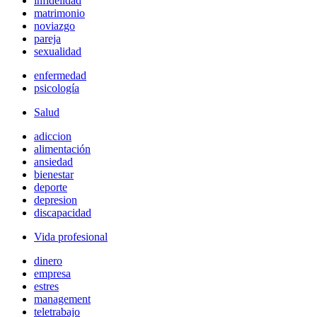
infidelidad
matrimonio
noviazgo
pareja
sexualidad
enfermedad
psicología
Salud
adiccion
alimentación
ansiedad
bienestar
deporte
depresion
discapacidad
Vida profesional
dinero
empresa
estres
management
teletrabajo