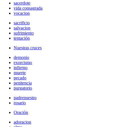
sacerdote
vida consagrada
vocacion
sacrificio
salvacion
sufrimiento
tentación
Nuestras cruces
demonio
exorcismo
infierno
muerte
pecado
penitencia
purgatorio
padrenuestro
rosario
Oración
adoracion