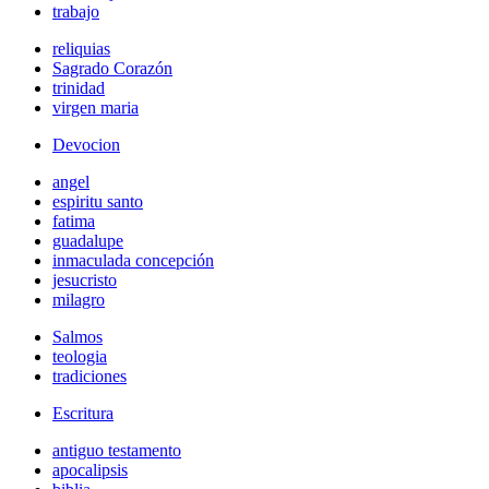
trabajo
reliquias
Sagrado Corazón
trinidad
virgen maria
Devocion
angel
espiritu santo
fatima
guadalupe
inmaculada concepción
jesucristo
milagro
Salmos
teologia
tradiciones
Escritura
antiguo testamento
apocalipsis