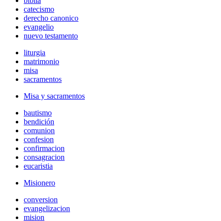
biblia
catecismo
derecho canonico
evangelio
nuevo testamento
liturgia
matrimonio
misa
sacramentos
Misa y sacramentos
bautismo
bendición
comunion
confesion
confirmacion
consagracion
eucaristia
Misionero
conversion
evangelizacion
mision