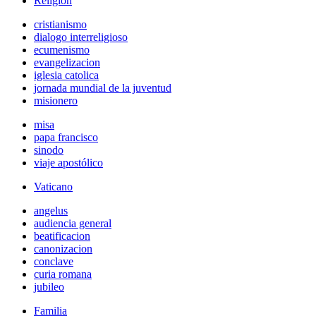
Religión
cristianismo
dialogo interreligioso
ecumenismo
evangelizacion
iglesia catolica
jornada mundial de la juventud
misionero
misa
papa francisco
sinodo
viaje apostólico
Vaticano
angelus
audiencia general
beatificacion
canonizacion
conclave
curia romana
jubileo
Familia