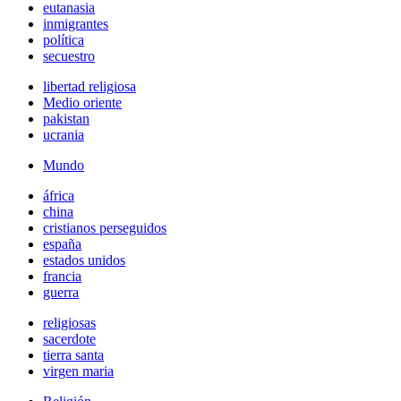
eutanasia
inmigrantes
política
secuestro
libertad religiosa
Medio oriente
pakistan
ucrania
Mundo
áfrica
china
cristianos perseguidos
españa
estados unidos
francia
guerra
religiosas
sacerdote
tierra santa
virgen maria