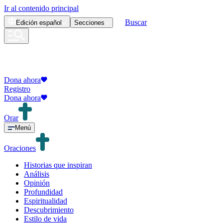
Ir al contenido principal
Buscar
Edición
español
Secciones
Dona ahora
Registro
Dona ahora
Orar
Menú
Oraciones
Historias que inspiran
Análisis
Opinión
Profundidad
Espiritualidad
Descubrimiento
Estilo de vida