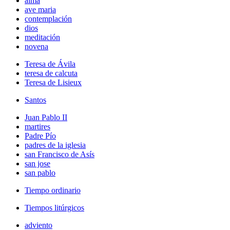
alma
ave maria
contemplación
dios
meditación
novena
Teresa de Ávila
teresa de calcuta
Teresa de Lisieux
Santos
Juan Pablo II
martires
Padre Pío
padres de la iglesia
san Francisco de Asís
san jose
san pablo
Tiempo ordinario
Tiempos litúrgicos
adviento