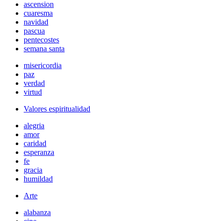
ascension
cuaresma
navidad
pascua
pentecostes
semana santa
misericordia
paz
verdad
virtud
Valores espiritualidad
alegria
amor
caridad
esperanza
fe
gracia
humildad
Arte
alabanza