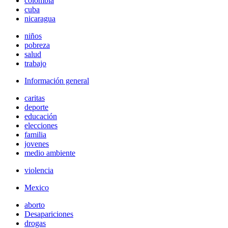
colombia
cuba
nicaragua
niños
pobreza
salud
trabajo
Información general
caritas
deporte
educación
elecciones
familia
jovenes
medio ambiente
violencia
Mexico
aborto
Desapariciones
drogas