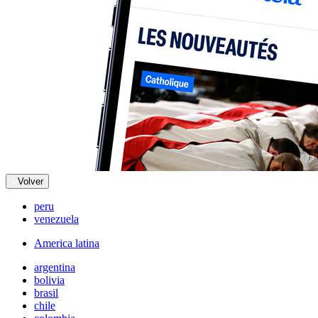
Volver
peru
venezuela
America latina
argentina
bolivia
brasil
chile