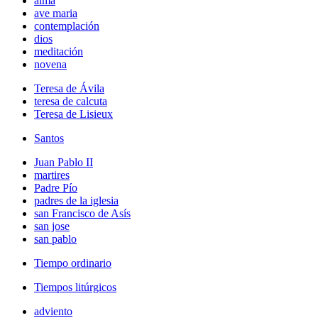
alma
ave maria
contemplación
dios
meditación
novena
Teresa de Ávila
teresa de calcuta
Teresa de Lisieux
Santos
Juan Pablo II
martires
Padre Pío
padres de la iglesia
san Francisco de Asís
san jose
san pablo
Tiempo ordinario
Tiempos litúrgicos
adviento