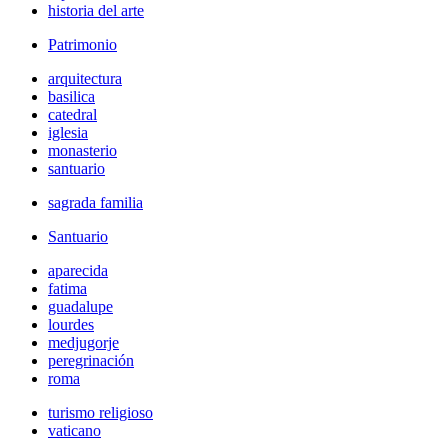
historia del arte
Patrimonio
arquitectura
basilica
catedral
iglesia
monasterio
santuario
sagrada familia
Santuario
aparecida
fatima
guadalupe
lourdes
medjugorje
peregrinación
roma
turismo religioso
vaticano