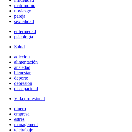
infidelidad
matrimonio
noviazgo
pareja
sexualidad
enfermedad
psicología
Salud
adiccion
alimentación
ansiedad
bienestar
deporte
depresion
discapacidad
Vida profesional
dinero
empresa
estres
management
teletrabajo