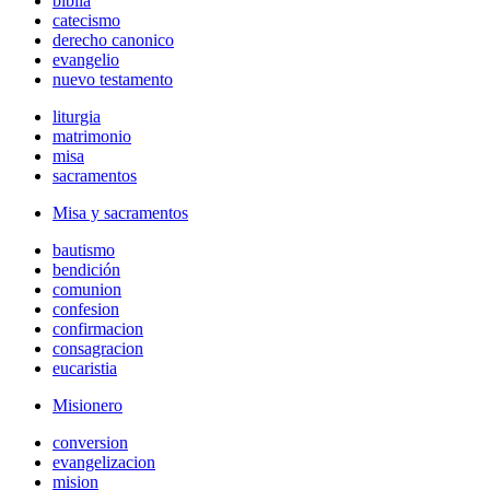
biblia
catecismo
derecho canonico
evangelio
nuevo testamento
liturgia
matrimonio
misa
sacramentos
Misa y sacramentos
bautismo
bendición
comunion
confesion
confirmacion
consagracion
eucaristia
Misionero
conversion
evangelizacion
mision