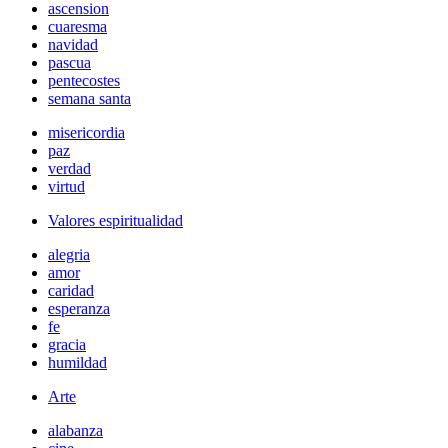
ascension
cuaresma
navidad
pascua
pentecostes
semana santa
misericordia
paz
verdad
virtud
Valores espiritualidad
alegria
amor
caridad
esperanza
fe
gracia
humildad
Arte
alabanza