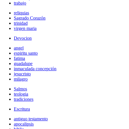
trabajo
reliquias
Sagrado Corazón
trinidad
virgen maria
Devocion
angel
espiritu santo
fatima
guadalupe
inmaculada concepción
jesucristo
milagro
Salmos
teologia
tradiciones
Escritura
antiguo testamento
apocalipsis