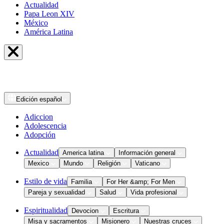
Actualidad
Papa Leon XIV
México
América Latina
Edición
español
Adiccion
Adolescencia
Adopción
Actualidad
America latina
Información general
Mexico
Mundo
Religión
Vaticano
Estilo de vida
Familia
For Her &amp; For Men
Pareja y sexualidad
Salud
Vida profesional
Espiritualidad
Devocion
Escritura
Misa y sacramentos
Misionero
Nuestras cruces