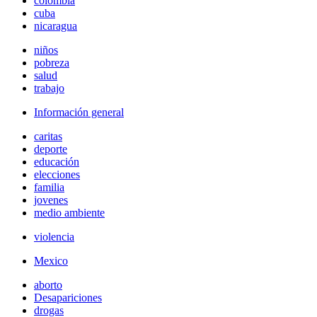
colombia
cuba
nicaragua
niños
pobreza
salud
trabajo
Información general
caritas
deporte
educación
elecciones
familia
jovenes
medio ambiente
violencia
Mexico
aborto
Desapariciones
drogas