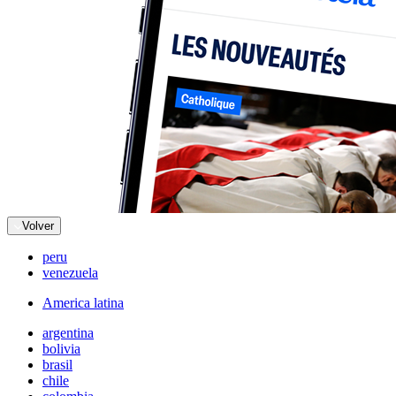
Volver
peru
venezuela
America latina
argentina
bolivia
brasil
chile