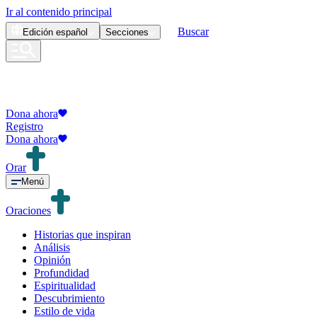
Ir al contenido principal
Buscar
Edición
español
Secciones
Dona ahora
Registro
Dona ahora
Orar
Menú
Oraciones
Historias que inspiran
Análisis
Opinión
Profundidad
Espiritualidad
Descubrimiento
Estilo de vida