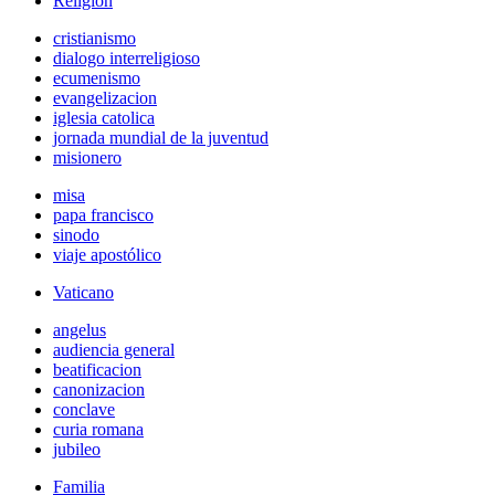
Religión
cristianismo
dialogo interreligioso
ecumenismo
evangelizacion
iglesia catolica
jornada mundial de la juventud
misionero
misa
papa francisco
sinodo
viaje apostólico
Vaticano
angelus
audiencia general
beatificacion
canonizacion
conclave
curia romana
jubileo
Familia