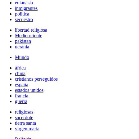
eutanasia
inmigrantes
política
secuestro
libertad religiosa
Medio oriente
pakistan
ucrania
Mundo
áfrica
china
cristianos perseguidos
españa
estados unidos
francia
guerra
religiosas
sacerdote
tierra santa
virgen maria