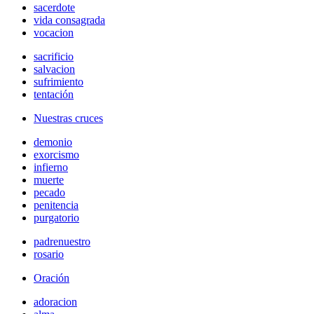
sacerdote
vida consagrada
vocacion
sacrificio
salvacion
sufrimiento
tentación
Nuestras cruces
demonio
exorcismo
infierno
muerte
pecado
penitencia
purgatorio
padrenuestro
rosario
Oración
adoracion