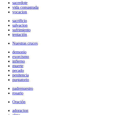
sacerdote
vida consagrada
vocacion
sacrificio
salvacion
sufrimiento
tentación
Nuestras cruces
demonio
exorcismo
infierno
muerte
pecado
penitencia
purgatorio
padrenuestro
rosario
Oración
adoracion