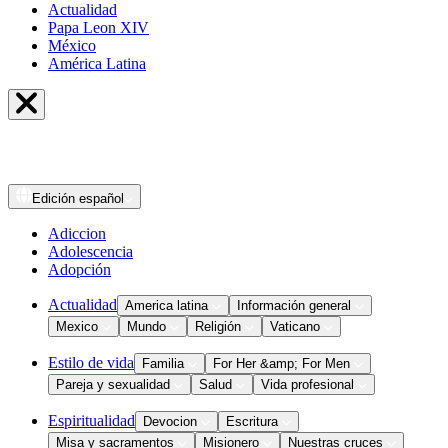
Actualidad
Papa Leon XIV
México
América Latina
Edición
español
Adiccion
Adolescencia
Adopción
Actualidad
America latina
Información general
Mexico
Mundo
Religión
Vaticano
Estilo de vida
Familia
For Her &amp; For Men
Pareja y sexualidad
Salud
Vida profesional
Espiritualidad
Devocion
Escritura
Misa y sacramentos
Misionero
Nuestras cruces