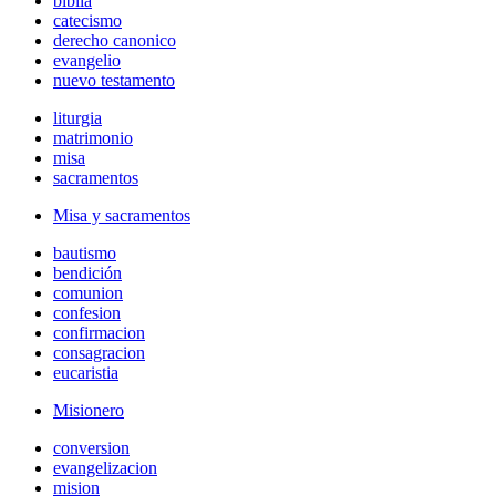
biblia
catecismo
derecho canonico
evangelio
nuevo testamento
liturgia
matrimonio
misa
sacramentos
Misa y sacramentos
bautismo
bendición
comunion
confesion
confirmacion
consagracion
eucaristia
Misionero
conversion
evangelizacion
mision