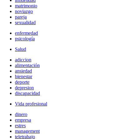
infidelidad
matrimonio
noviazgo
pareja
sexualidad
enfermedad
psicología
Salud
adiccion
alimentación
ansiedad
bienestar
deporte
depresion
discapacidad
Vida profesional
dinero
empresa
estres
management
teletrabajo