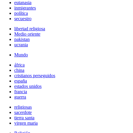
eutanasia
inmigrantes
política
secuestro
libertad religiosa
Medio oriente
pakistan
ucrania
Mundo
áfrica
china
cristianos perseguidos
españa
estados unidos
francia
guerra
religiosas
sacerdote
tierra santa
virgen maria