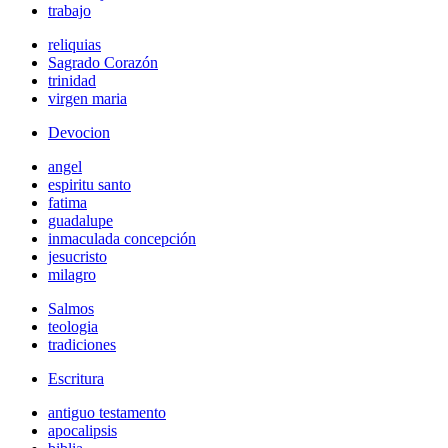
trabajo
reliquias
Sagrado Corazón
trinidad
virgen maria
Devocion
angel
espiritu santo
fatima
guadalupe
inmaculada concepción
jesucristo
milagro
Salmos
teologia
tradiciones
Escritura
antiguo testamento
apocalipsis