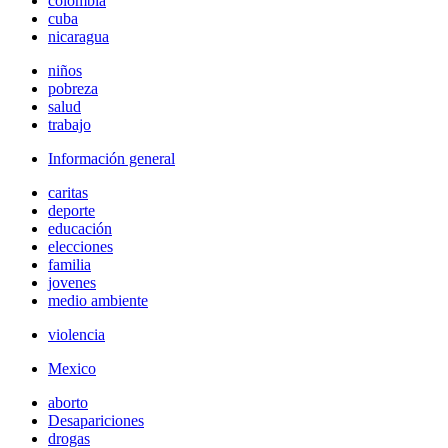
colombia
cuba
nicaragua
niños
pobreza
salud
trabajo
Información general
caritas
deporte
educación
elecciones
familia
jovenes
medio ambiente
violencia
Mexico
aborto
Desapariciones
drogas