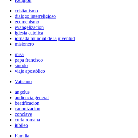
Religión
cristianismo
dialogo interreligioso
ecumenismo
evangelizacion
iglesia catolica
jornada mundial de la juventud
misionero
misa
papa francisco
sinodo
viaje apostólico
Vaticano
angelus
audiencia general
beatificacion
canonizacion
conclave
curia romana
jubileo
Familia