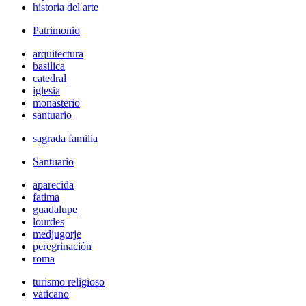
historia del arte
Patrimonio
arquitectura
basilica
catedral
iglesia
monasterio
santuario
sagrada familia
Santuario
aparecida
fatima
guadalupe
lourdes
medjugorje
peregrinación
roma
turismo religioso
vaticano