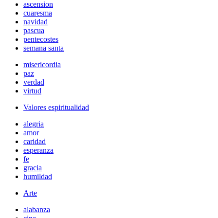
ascension
cuaresma
navidad
pascua
pentecostes
semana santa
misericordia
paz
verdad
virtud
Valores espiritualidad
alegria
amor
caridad
esperanza
fe
gracia
humildad
Arte
alabanza