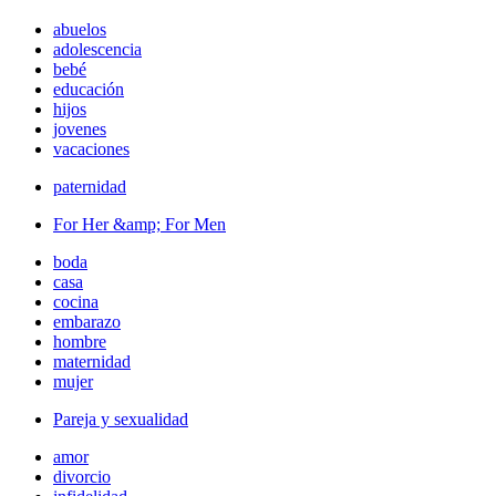
abuelos
adolescencia
bebé
educación
hijos
jovenes
vacaciones
paternidad
For Her &amp; For Men
boda
casa
cocina
embarazo
hombre
maternidad
mujer
Pareja y sexualidad
amor
divorcio