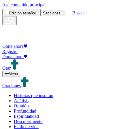
Ir al contenido principal
Buscar
Edición
español
Secciones
Dona ahora
Registro
Dona ahora
Orar
Menú
Oraciones
Historias que inspiran
Análisis
Opinión
Profundidad
Espiritualidad
Descubrimiento
Estilo de vida