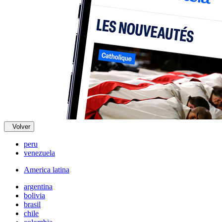
Volver
peru
venezuela
America latina
argentina
bolivia
brasil
chile