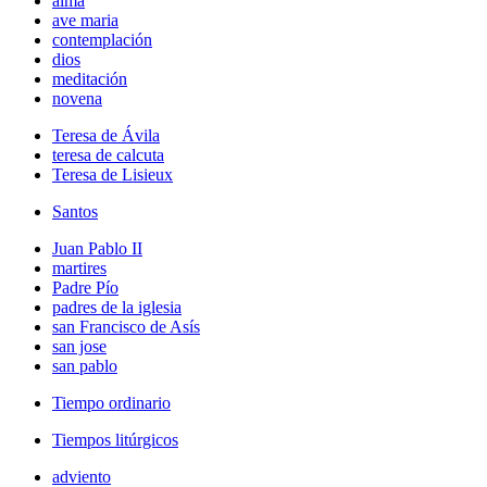
alma
ave maria
contemplación
dios
meditación
novena
Teresa de Ávila
teresa de calcuta
Teresa de Lisieux
Santos
Juan Pablo II
martires
Padre Pío
padres de la iglesia
san Francisco de Asís
san jose
san pablo
Tiempo ordinario
Tiempos litúrgicos
adviento