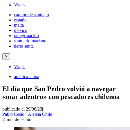
Viajes
camino de santiago
españa
malta
mexico
peregrinación
santuario mariano
tierra santa
✕
Viajes
america latina
El día que San Pedro volvió a navegar
«mar adentro» con pescadores chilenos
publicado el 29/06/23
|
Pablo Cesio
-
Aleteia Chile
|
4
min de lectura