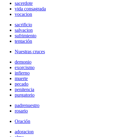
sacerdote
vida consagrada
vocacion
sacrificio
salvacion
sufrimiento
tentación
Nuestras cruces
demonio
exorcismo
infierno
muerte
pecado
penitencia
purgatorio
padrenuestro
rosario
Oración
adoracion