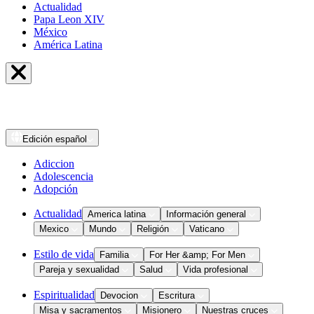
Actualidad
Papa Leon XIV
México
América Latina
Edición
español
Adiccion
Adolescencia
Adopción
Actualidad
America latina
Información general
Mexico
Mundo
Religión
Vaticano
Estilo de vida
Familia
For Her &amp; For Men
Pareja y sexualidad
Salud
Vida profesional
Espiritualidad
Devocion
Escritura
Misa y sacramentos
Misionero
Nuestras cruces