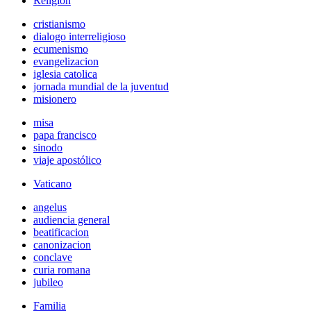
Religión
cristianismo
dialogo interreligioso
ecumenismo
evangelizacion
iglesia catolica
jornada mundial de la juventud
misionero
misa
papa francisco
sinodo
viaje apostólico
Vaticano
angelus
audiencia general
beatificacion
canonizacion
conclave
curia romana
jubileo
Familia