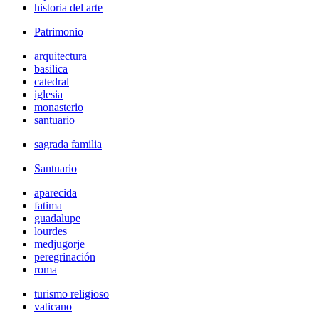
historia del arte
Patrimonio
arquitectura
basilica
catedral
iglesia
monasterio
santuario
sagrada familia
Santuario
aparecida
fatima
guadalupe
lourdes
medjugorje
peregrinación
roma
turismo religioso
vaticano