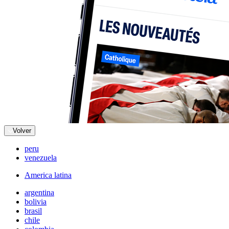
Volver
peru
venezuela
America latina
argentina
bolivia
brasil
chile