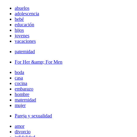
abuelos
adolescencia
bebé
educación
hijos
jovenes
vacaciones
paternidad
For Her &amp; For Men
boda
casa
cocina
embarazo
hombre
maternidad
mujer
Pareja y sexualidad
amor
divorcio