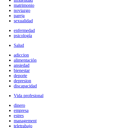
infidelidad
matrimonio
noviazgo
pareja
sexualidad
enfermedad
psicología
Salud
adiccion
alimentación
ansiedad
bienestar
deporte
depresion
discapacidad
Vida profesional
dinero
empresa
estres
management
teletrabajo