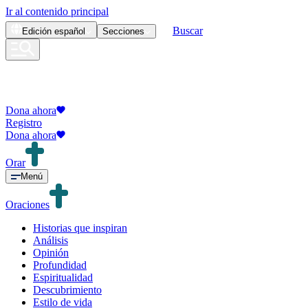
Ir al contenido principal
Buscar
Edición
español
Secciones
Dona ahora
Registro
Dona ahora
Orar
Menú
Oraciones
Historias que inspiran
Análisis
Opinión
Profundidad
Espiritualidad
Descubrimiento
Estilo de vida