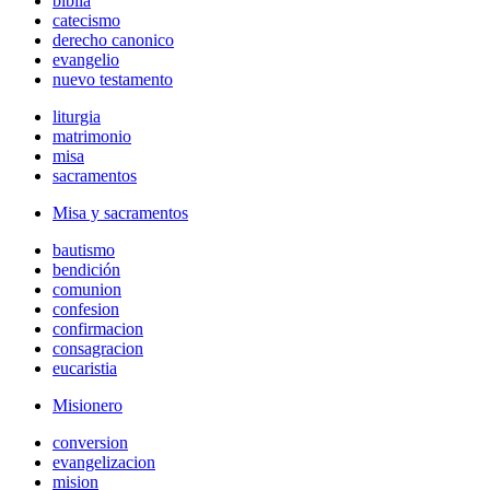
biblia
catecismo
derecho canonico
evangelio
nuevo testamento
liturgia
matrimonio
misa
sacramentos
Misa y sacramentos
bautismo
bendición
comunion
confesion
confirmacion
consagracion
eucaristia
Misionero
conversion
evangelizacion
mision