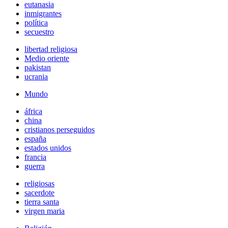
eutanasia
inmigrantes
política
secuestro
libertad religiosa
Medio oriente
pakistan
ucrania
Mundo
áfrica
china
cristianos perseguidos
españa
estados unidos
francia
guerra
religiosas
sacerdote
tierra santa
virgen maria