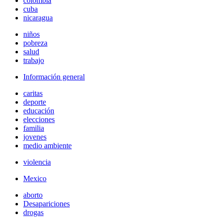
colombia
cuba
nicaragua
niños
pobreza
salud
trabajo
Información general
caritas
deporte
educación
elecciones
familia
jovenes
medio ambiente
violencia
Mexico
aborto
Desapariciones
drogas