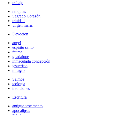
trabajo
reliquias
Sagrado Corazón
trinidad
virgen maria
Devocion
angel
espiritu santo
fatima
guadalupe
inmaculada concepción
jesucristo
milagro
Salmos
teologia
tradiciones
Escritura
antiguo testamento
apocalipsis