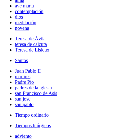
alma
ave maria
contemplación
dios
meditación
novena
Teresa de Ávila
teresa de calcuta
Teresa de Lisieux
Santos
Juan Pablo II
martires
Padre Pío
padres de la iglesia
san Francisco de Asís
san jose
san pablo
Tiempo ordinario
Tiempos litúrgicos
adviento