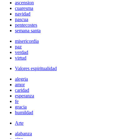
ascension
cuaresma
navidad
pascua
pentecostes
semana santa
misericordia
paz
verdad
virtud
Valores espiritualidad
alegria
amor
caridad
esperanza
fe
gracia
humildad
Arte
alabanza