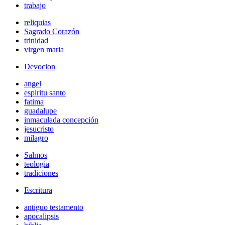
trabajo
reliquias
Sagrado Corazón
trinidad
virgen maria
Devocion
angel
espiritu santo
fatima
guadalupe
inmaculada concepción
jesucristo
milagro
Salmos
teologia
tradiciones
Escritura
antiguo testamento
apocalipsis