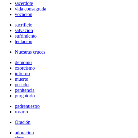
sacerdote
vida consagrada
vocacion
sacrificio
salvacion
sufrimiento
tentación
Nuestras cruces
demonio
exorcismo
infierno
muerte
pecado
penitencia
purgatorio
padrenuestro
rosario
Oración
adoracion