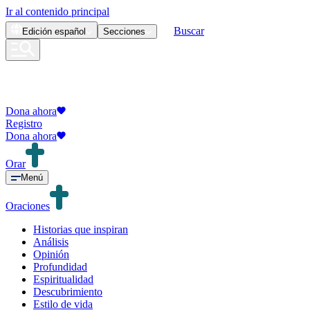
Ir al contenido principal
Buscar
Edición
español
Secciones
Dona ahora
Registro
Dona ahora
Orar
Menú
Oraciones
Historias que inspiran
Análisis
Opinión
Profundidad
Espiritualidad
Descubrimiento
Estilo de vida