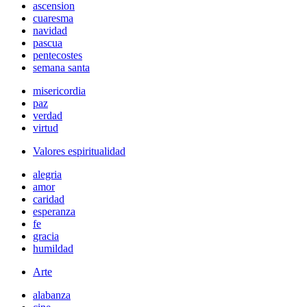
ascension
cuaresma
navidad
pascua
pentecostes
semana santa
misericordia
paz
verdad
virtud
Valores espiritualidad
alegria
amor
caridad
esperanza
fe
gracia
humildad
Arte
alabanza