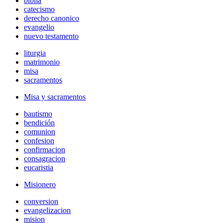
biblia
catecismo
derecho canonico
evangelio
nuevo testamento
liturgia
matrimonio
misa
sacramentos
Misa y sacramentos
bautismo
bendición
comunion
confesion
confirmacion
consagracion
eucaristia
Misionero
conversion
evangelizacion
mision