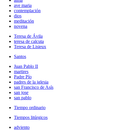
alma
ave maria
contemplación
dios
meditación
novena
Teresa de Ávila
teresa de calcuta
Teresa de Lisieux
Santos
Juan Pablo II
martires
Padre Pío
padres de la iglesia
san Francisco de Asís
san jose
san pablo
Tiempo ordinario
Tiempos litúrgicos
adviento