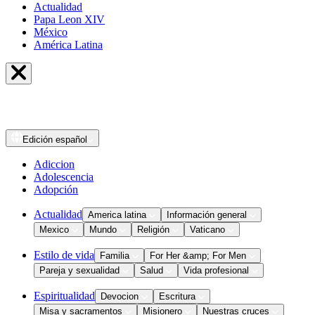
Actualidad
Papa Leon XIV
México
América Latina
Edición
español
Adiccion
Adolescencia
Adopción
Actualidad
America latina
Información general
Mexico
Mundo
Religión
Vaticano
Estilo de vida
Familia
For Her &amp; For Men
Pareja y sexualidad
Salud
Vida profesional
Espiritualidad
Devocion
Escritura
Misa y sacramentos
Misionero
Nuestras cruces