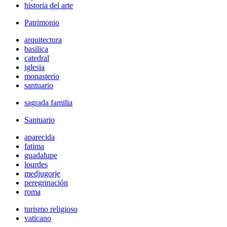
historia del arte
Patrimonio
arquitectura
basilica
catedral
iglesia
monasterio
santuario
sagrada familia
Santuario
aparecida
fatima
guadalupe
lourdes
medjugorje
peregrinación
roma
turismo religioso
vaticano