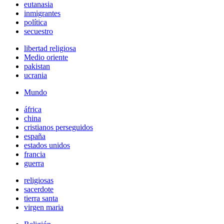
eutanasia
inmigrantes
política
secuestro
libertad religiosa
Medio oriente
pakistan
ucrania
Mundo
áfrica
china
cristianos perseguidos
españa
estados unidos
francia
guerra
religiosas
sacerdote
tierra santa
virgen maria