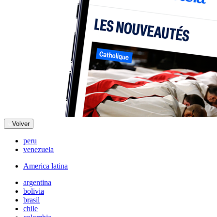
Volver
peru
venezuela
America latina
argentina
bolivia
brasil
chile