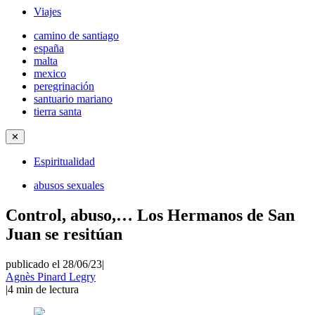
Viajes
camino de santiago
españa
malta
mexico
peregrinación
santuario mariano
tierra santa
✕
Espiritualidad
abusos sexuales
Control, abuso,… Los Hermanos de San
Juan se resitúan
publicado el 28/06/23
|
Agnès Pinard Legry
|
4
min de lectura