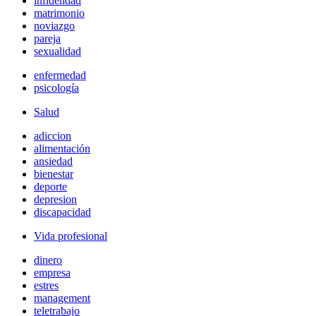
infidelidad
matrimonio
noviazgo
pareja
sexualidad
enfermedad
psicología
Salud
adiccion
alimentación
ansiedad
bienestar
deporte
depresion
discapacidad
Vida profesional
dinero
empresa
estres
management
teletrabajo