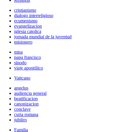
Religión
cristianismo
dialogo interreligioso
ecumenismo
evangelizacion
iglesia catolica
jornada mundial de la juventud
misionero
misa
papa francisco
sinodo
viaje apostólico
Vaticano
angelus
audiencia general
beatificacion
canonizacion
conclave
curia romana
jubileo
Familia