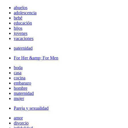
abuelos
adolescencia
bebé
educación
hijos
jovenes
vacaciones
paternidad
For Her &amp; For Men
boda
casa
cocina
embarazo
hombre
maternidad
mujer
Pareja y sexualidad
amor
divorcio