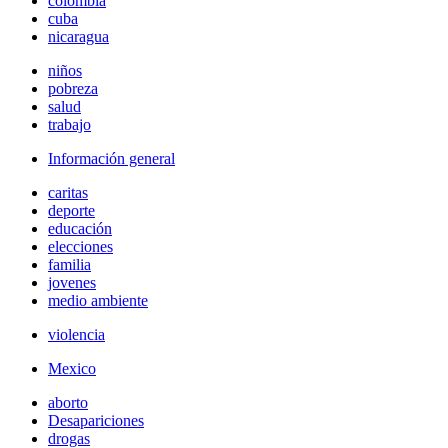
colombia
cuba
nicaragua
niños
pobreza
salud
trabajo
Información general
caritas
deporte
educación
elecciones
familia
jovenes
medio ambiente
violencia
Mexico
aborto
Desapariciones
drogas