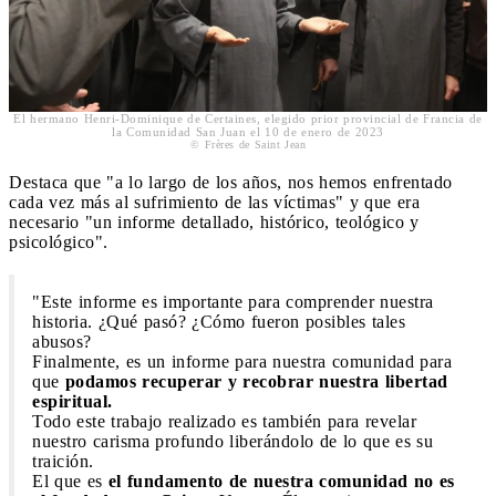
El hermano Henri-Dominique de Certaines, elegido prior provincial de Francia de
la Comunidad San Juan el 10 de enero de 2023
© Frères de Saint Jean
Destaca que "a lo largo de los años, nos hemos enfrentado
cada vez más al sufrimiento de las víctimas" y que era
necesario "un informe detallado, histórico, teológico y
psicológico".
"Este informe es importante para comprender nuestra
historia. ¿Qué pasó? ¿Cómo fueron posibles tales
abusos?
Finalmente, es un informe para nuestra comunidad para
que
podamos recuperar y recobrar nuestra libertad
espiritual.
Todo este trabajo realizado es también para revelar
nuestro carisma profundo liberándolo de lo que es su
traición.
El que es
el fundamento de nuestra comunidad no es