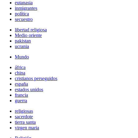
eutanasia
inmigrantes
política
secuestro
libertad religiosa
Medio oriente
pakistan
ucrania
Mundo
áfrica
china
cristianos perseguidos
españa
estados unidos
francia
guerra
religiosas
sacerdote
tierra santa
virgen maria