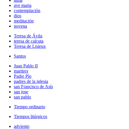
alma
ave maria
contemplación
dios
meditación
novena
Teresa de Ávila
teresa de calcuta
Teresa de Lisieux
Santos
Juan Pablo II
martires
Padre Pío
padres de la iglesia
san Francisco de Asís
san jose
san pablo
Tiempo ordinario
Tiempos litúrgicos
adviento