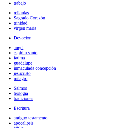
trabajo
reliquias
Sagrado Corazón
trinidad
virgen maria
Devocion
angel
espiritu santo
fatima
guadalupe
inmaculada concepción
jesucristo
milagro
Salmos
teologia
tradiciones
Escritura
antiguo testamento
apocalipsis