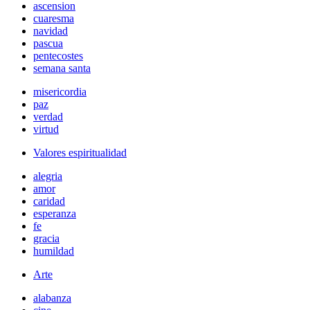
ascension
cuaresma
navidad
pascua
pentecostes
semana santa
misericordia
paz
verdad
virtud
Valores espiritualidad
alegria
amor
caridad
esperanza
fe
gracia
humildad
Arte
alabanza