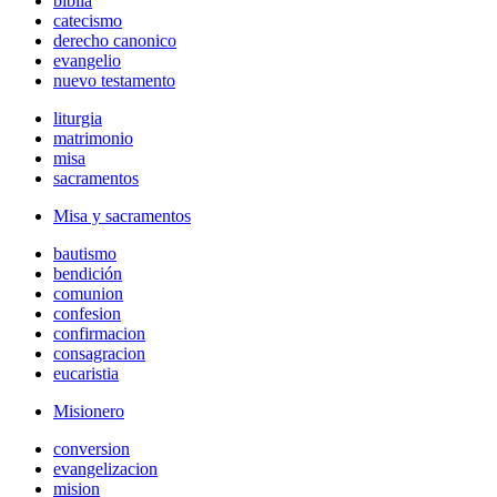
biblia
catecismo
derecho canonico
evangelio
nuevo testamento
liturgia
matrimonio
misa
sacramentos
Misa y sacramentos
bautismo
bendición
comunion
confesion
confirmacion
consagracion
eucaristia
Misionero
conversion
evangelizacion
mision