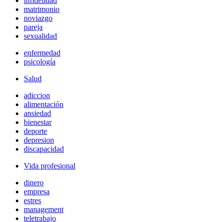
infidelidad
matrimonio
noviazgo
pareja
sexualidad
enfermedad
psicología
Salud
adiccion
alimentación
ansiedad
bienestar
deporte
depresion
discapacidad
Vida profesional
dinero
empresa
estres
management
teletrabajo