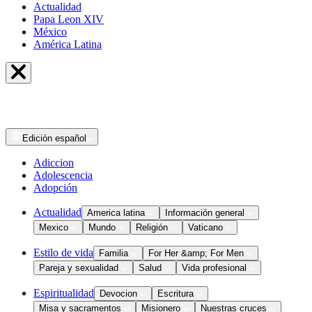
Actualidad
Papa Leon XIV
México
América Latina
Edición
español
Adiccion
Adolescencia
Adopción
Actualidad
America latina
Información general
Mexico
Mundo
Religión
Vaticano
Estilo de vida
Familia
For Her &amp; For Men
Pareja y sexualidad
Salud
Vida profesional
Espiritualidad
Devocion
Escritura
Misa y sacramentos
Misionero
Nuestras cruces