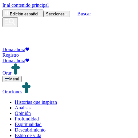
Ir al contenido principal
Buscar
Edición
español
Secciones
Dona ahora
Registro
Dona ahora
Orar
Menú
Oraciones
Historias que inspiran
Análisis
Opinión
Profundidad
Espiritualidad
Descubrimiento
Estilo de vida