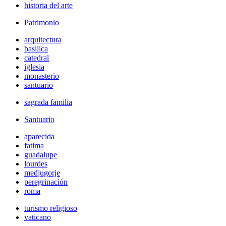
historia del arte
Patrimonio
arquitectura
basilica
catedral
iglesia
monasterio
santuario
sagrada familia
Santuario
aparecida
fatima
guadalupe
lourdes
medjugorje
peregrinación
roma
turismo religioso
vaticano