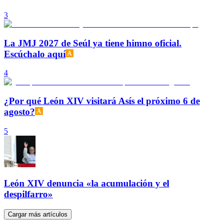
3
La JMJ 2027 de Seúl ya tiene himno oficial.
Escúchalo aquí
4
¿Por qué León XIV visitará Asís el próximo 6 de
agosto?
5
León XIV denuncia «la acumulación y el
despilfarro»
Cargar más artículos