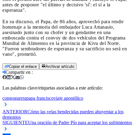
antes de proponer "el último y decisivo 'sí': el sí a la
esperanza".
En su discurso, el Papa, de 86 años, aprovechó para rendir
homenaje a la memoria del embajador Luca Attanasio,
asesinado junto con su chofer y un gendarme en una
emboscada contra el convoy de dos vehículos del Programa
Mundial de Alimentos en la provincia de Kivu del Norte.
"Fueron sembradores de esperanza y su sacrificio no será en
vano", prometió.
Copiar el enlace
Archivar artículo
Compartir en
:
Las palabras clave/etiquetas asociadas a este artículo:
congo
guerra
papa francisco
viaje apostólico
ANTERIOR
Cómo las velas bendecidas pueden ahuyentar a los
demonios
SIGUIENTE
Una oración de Padre Pío para aceptar los sufrimientos