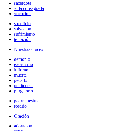
sacerdote
vida consagrada
vocacion
sacrificio
salvacion
sufrimiento
tentación
Nuestras cruces
demonio
exorcismo
infierno
muerte
pecado
penitencia
purgatorio
padrenuestro
rosario
Oración
adoracion