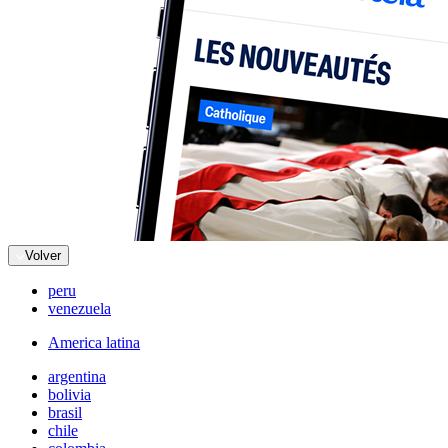
Volver
peru
venezuela
America latina
argentina
bolivia
brasil
chile