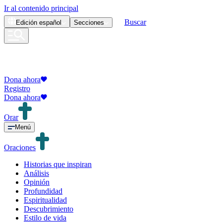
Ir al contenido principal
Buscar
Edición
español
Secciones
Dona ahora
Registro
Dona ahora
Orar
Menú
Oraciones
Historias que inspiran
Análisis
Opinión
Profundidad
Espiritualidad
Descubrimiento
Estilo de vida