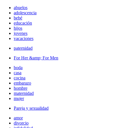
abuelos
adolescencia
bebé
educación
hijos
jovenes
vacaciones
paternidad
For Her &amp; For Men
boda
casa
cocina
embarazo
hombre
maternidad
mujer
Pareja y sexualidad
amor
divorcio