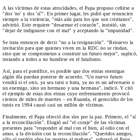
A las víctimas de estas atrocidades, el Papa propuso ceñirse a
"dos 'no' y dos 'sí'". En primer lugar, les pidió que renuncien
siempre a la violencia, "más aún para los que son cristianos",
advirtió. Esto requiere "desarmar el corazón", insistió, sin
"dejar de indignarse con el mal" y aceptando la "impunidad".
Se trata entonces de decir "no a la resignación". "Renuevo la
invitación para que quienes viven en la RDC no se rindan,
sino que se comprometan a construir un futuro mejor", suplicó,
instando a todos a no hundirse en el fatalismo.
Así, para el pontífice, es posible que dos etnias enemigas
algún día puedan ponerse de acuerdo. "Un nuevo futuro
vendrá si el otro, ya sea tutsi o hutu, ya no es un adversario o
un enemigo, sino un hermano y una hermana", indicó. Y citó
el ejemplo de estas dos etnias cuyo enfrentamiento provocó
cientos de miles de muertes – en Ruanda, el genocidio de los
tutsis en 1994 causó casi un millón de víctimas.
Finalmente, el Papa ofreció dos síes por la paz. Primero, el "sí
a la reconciliación". Elogió así "el coraje" de las víctimas
presentes para "responder al mal con el bien, al odio con el
amor, a la división con la reconciliación". "Queridos amigos,
sólo el perdón abre las puertas al mañana", subrayó el Papa,