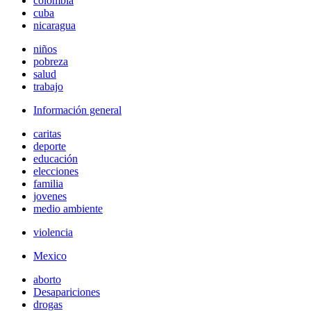
colombia
cuba
nicaragua
niños
pobreza
salud
trabajo
Información general
caritas
deporte
educación
elecciones
familia
jovenes
medio ambiente
violencia
Mexico
aborto
Desapariciones
drogas