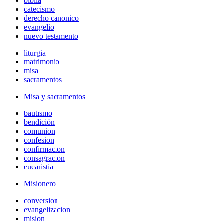
biblia
catecismo
derecho canonico
evangelio
nuevo testamento
liturgia
matrimonio
misa
sacramentos
Misa y sacramentos
bautismo
bendición
comunion
confesion
confirmacion
consagracion
eucaristia
Misionero
conversion
evangelizacion
mision