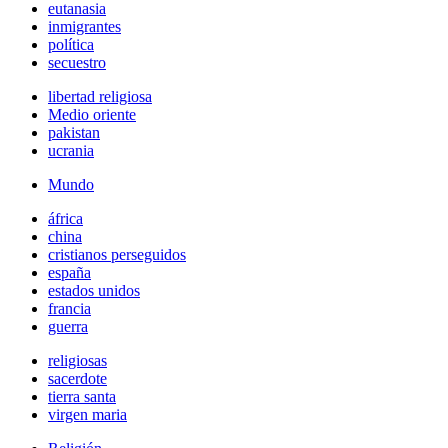
eutanasia
inmigrantes
política
secuestro
libertad religiosa
Medio oriente
pakistan
ucrania
Mundo
áfrica
china
cristianos perseguidos
españa
estados unidos
francia
guerra
religiosas
sacerdote
tierra santa
virgen maria