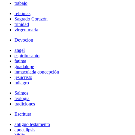
trabajo
reliquias
Sagrado Corazón
trinidad
virgen maria
Devocion
angel
espiritu santo
fatima
guadalupe
inmaculada concepción
jesucristo
milagro
Salmos
teologia
tradiciones
Escritura
antiguo testamento
apocalipsis