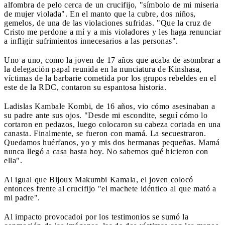
alfombra de pelo cerca de un crucifijo, "símbolo de mi miseria
de mujer violada". En el manto que la cubre, dos niños,
gemelos, de una de las violaciones sufridas. "Que la cruz de
Cristo me perdone a mí y a mis violadores y les haga renunciar
a infligir sufrimientos innecesarios a las personas".
Uno a uno, como la joven de 17 años que acaba de asombrar a
la delegación papal reunida en la nunciatura de Kinshasa,
víctimas de la barbarie cometida por los grupos rebeldes en el
este de la RDC, contaron su espantosa historia.
Ladislas Kambale Kombi, de 16 años, vio cómo asesinaban a
su padre ante sus ojos. "Desde mi escondite, seguí cómo lo
cortaron en pedazos, luego colocaron su cabeza cortada en una
canasta. Finalmente, se fueron con mamá. La secuestraron.
Quedamos huérfanos, yo y mis dos hermanas pequeñas. Mamá
nunca llegó a casa hasta hoy. No sabemos qué hicieron con
ella".
Al igual que Bijoux Makumbi Kamala, el joven colocó
entonces frente al crucifijo "el machete idéntico al que mató a
mi padre".
Al impacto provocadoi por los testimonios se sumó la