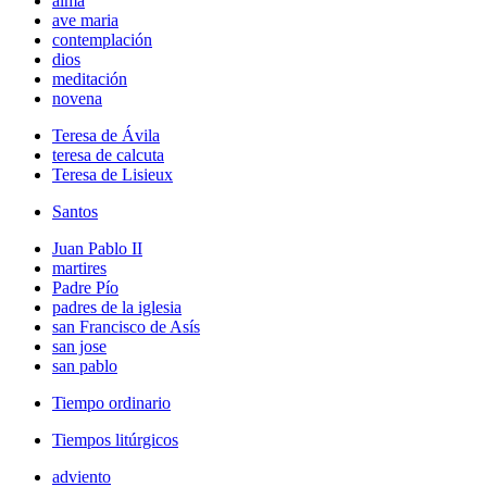
alma
ave maria
contemplación
dios
meditación
novena
Teresa de Ávila
teresa de calcuta
Teresa de Lisieux
Santos
Juan Pablo II
martires
Padre Pío
padres de la iglesia
san Francisco de Asís
san jose
san pablo
Tiempo ordinario
Tiempos litúrgicos
adviento