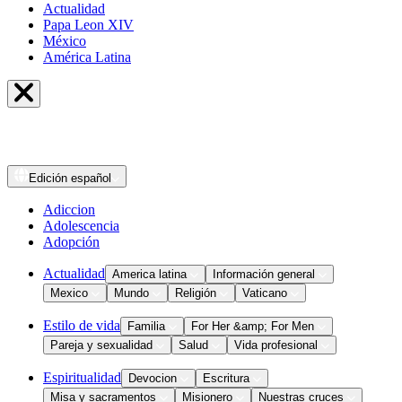
Actualidad
Papa Leon XIV
México
América Latina
Edición
español
Adiccion
Adolescencia
Adopción
Actualidad
America latina
Información general
Mexico
Mundo
Religión
Vaticano
Estilo de vida
Familia
For Her &amp; For Men
Pareja y sexualidad
Salud
Vida profesional
Espiritualidad
Devocion
Escritura
Misa y sacramentos
Misionero
Nuestras cruces