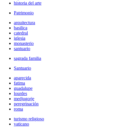
historia del arte
Patrimonio
arquitectura
basilica
catedral
iglesia
monasterio
santuario
sagrada familia
Santuario
aparecida
fatima
guadalupe
lourdes
medjugorje
peregrinación
roma
turismo religioso
vaticano