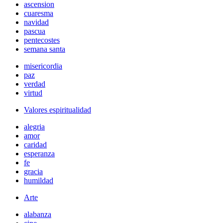
ascension
cuaresma
navidad
pascua
pentecostes
semana santa
misericordia
paz
verdad
virtud
Valores espiritualidad
alegria
amor
caridad
esperanza
fe
gracia
humildad
Arte
alabanza