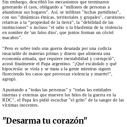
Sin embargo, describió los mecanismos que terminaron
generando el caos, obligando a "millones de personas a
abandonar sus hogares". Así, se infiltran "luchas partidistas",
con sus "dinámicas étnicas, territoriales y grupales", cuestiones
relativas a la “propiedad de la tierra”, la "debilidad de las
instituciones” o incluso "el odio o la blasfemia de la violencia
en nombre de 'un falso dios', que juntos forman un cóctel
macabro".
"Pero es sobre todo una guerra desatada por una codicia
insaciable de materias primas y dinero que alimenta una
economía armada, que requiere inestabilidad y corrupció",
acusó finalmente el Papa argentino. "¡Qué escándalo y qué
hipocresía: se viola y se mata a la gente mientras siguen
floreciendo los casos que provocan violencia y muerte!",
agregó.
Apuntando a "todas las personas" y "todas las entidades
internas y externas que mueven los hilos de la guerra en la
RDC", el Papa les pidió escuchar "el grito" de la sangre de las
víctimas inocentes.
"Desarma tu corazón"