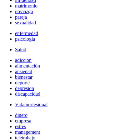
infidelidad
matrimonio
noviazgo
pareja
sexualidad
enfermedad
psicología
Salud
adiccion
alimentación
ansiedad
bienestar
deporte
depresion
discapacidad
Vida profesional
dinero
empresa
estres
management
teletrabajo