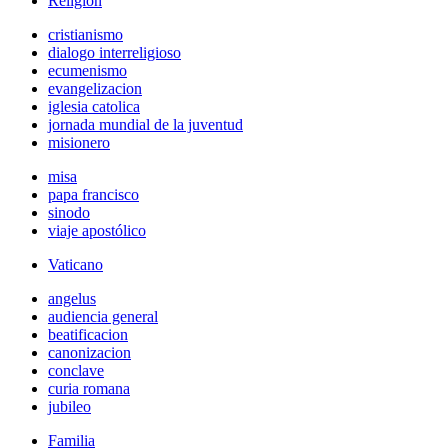
Religión
cristianismo
dialogo interreligioso
ecumenismo
evangelizacion
iglesia catolica
jornada mundial de la juventud
misionero
misa
papa francisco
sinodo
viaje apostólico
Vaticano
angelus
audiencia general
beatificacion
canonizacion
conclave
curia romana
jubileo
Familia