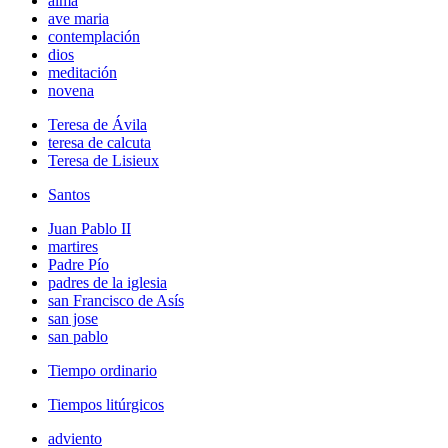
alma
ave maria
contemplación
dios
meditación
novena
Teresa de Ávila
teresa de calcuta
Teresa de Lisieux
Santos
Juan Pablo II
martires
Padre Pío
padres de la iglesia
san Francisco de Asís
san jose
san pablo
Tiempo ordinario
Tiempos litúrgicos
adviento