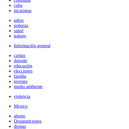
colombia
cuba
nicaragua
niños
pobreza
salud
trabajo
Información general
caritas
deporte
educación
elecciones
familia
jovenes
medio ambiente
violencia
Mexico
aborto
Desapariciones
drogas