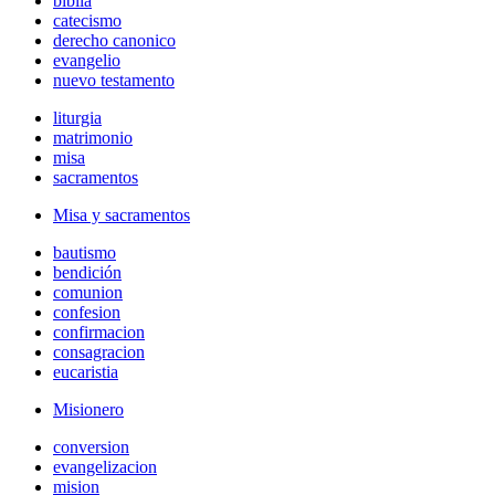
biblia
catecismo
derecho canonico
evangelio
nuevo testamento
liturgia
matrimonio
misa
sacramentos
Misa y sacramentos
bautismo
bendición
comunion
confesion
confirmacion
consagracion
eucaristia
Misionero
conversion
evangelizacion
mision