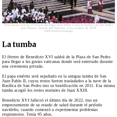
Unos mozos portan el féretro del Papa Juan Pablo I ante la basílica de San Pedro
(san Pietro). Ciudad del Vaticano, 4 de octubre de 1978
©MP/Portfolio/Leemage
La tumba
El féretro de Benedicto XVI saldrá de la Plaza de San Pedro
para llegar a las grutas vaticanas donde será enterrado durante
una ceremonia privada.
El papa emérito será sepultado en la antigua tumba de San
Juan Pablo II, cuyos restos fueron trasladados a la nave de la
Basílica de San Pedro tras su beatificación en 2011. Esa misma
tumba acogió los restos mortales de Juan XXIII.
Benedicto XVI falleció el último día de 2022, tras un
empeoramiento de su estado de salud durante el período
navideño, cuando comenzó a experimentar problemas
respiratorios. Tenía 95 años.