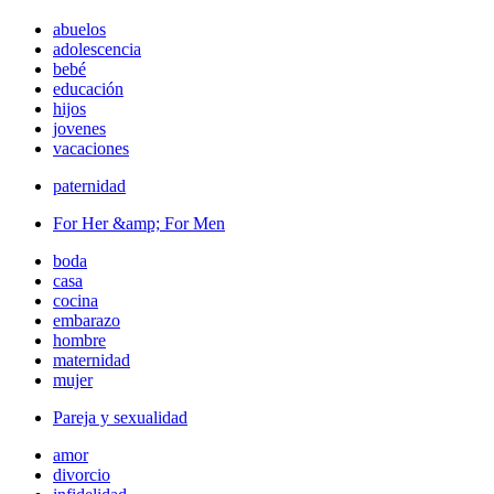
abuelos
adolescencia
bebé
educación
hijos
jovenes
vacaciones
paternidad
For Her &amp; For Men
boda
casa
cocina
embarazo
hombre
maternidad
mujer
Pareja y sexualidad
amor
divorcio