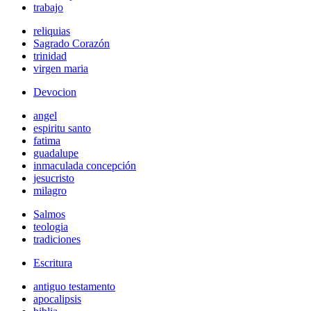
trabajo
reliquias
Sagrado Corazón
trinidad
virgen maria
Devocion
angel
espiritu santo
fatima
guadalupe
inmaculada concepción
jesucristo
milagro
Salmos
teologia
tradiciones
Escritura
antiguo testamento
apocalipsis