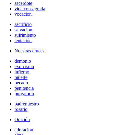
sacerdote
vida consagrada
vocacion
sacrificio
salvacion
sufrimiento
tentación
Nuestras cruces
demonio
exorcismo
infierno
muerte
pecado
penitencia
purgatorio
padrenuestro
rosario
Oración
adoracion