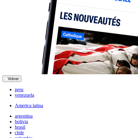
Volver
peru
venezuela
America latina
argentina
bolivia
brasil
chile