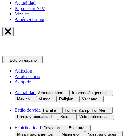
Actualidad
Papa Leon XIV
México
América Latina
Edición
español
Adiccion
Adolescencia
Adopción
Actualidad
America latina
Información general
Mexico
Mundo
Religión
Vaticano
Estilo de vida
Familia
For Her &amp; For Men
Pareja y sexualidad
Salud
Vida profesional
Espiritualidad
Devocion
Escritura
Misa y sacramentos
Misionero
Nuestras cruces