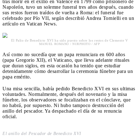
tras morir en el exilio en Valence en 1799 como prisionero de
Napoleón, tuvo un solemne funeral tres años después, cuando
sus restos fueron traídos de vuelta a Roma: el funeral fue
celebrado por Pío VII, según describió Andrea Tornielli en un
artículo en Vatican News.
El Palio de Benedicto XVI ha sido puesto sobre los restos de Clemente V
MANUEL ROMANO / NURPHOTO / AFP
Así como no sucedía que un papa renunciara en 600 años
(papa Gregorio XII), el Vaticano, que lleva adelante rituales
que duran siglos, en esta ocasión ha tenido que estudiar
detenidamente cómo desarrollar la ceremonia fúnebre para un
papa emérito.
Una misa sencilla, había pedido Benedicto XVI en sus ultimas
voluntades. Normalmente, después del novenario y la misa
fúnebre, los observadores se focalizaban en el cónclave, que
no habrá, por supuesto. Ni hubo tampoco destrucción del
anillo del pescador. Ya despachado el día de su renuncia
oficial.
El anillo del Pescador de Benedicto XVI