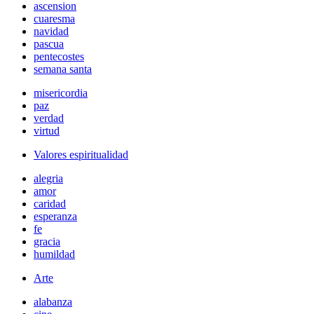
ascension
cuaresma
navidad
pascua
pentecostes
semana santa
misericordia
paz
verdad
virtud
Valores espiritualidad
alegria
amor
caridad
esperanza
fe
gracia
humildad
Arte
alabanza