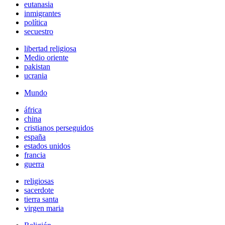
eutanasia
inmigrantes
política
secuestro
libertad religiosa
Medio oriente
pakistan
ucrania
Mundo
áfrica
china
cristianos perseguidos
españa
estados unidos
francia
guerra
religiosas
sacerdote
tierra santa
virgen maria