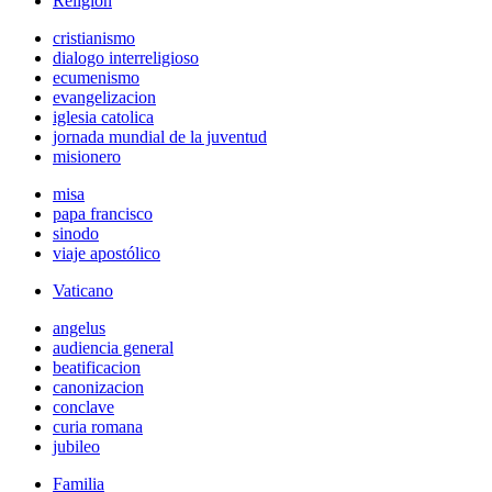
Religión
cristianismo
dialogo interreligioso
ecumenismo
evangelizacion
iglesia catolica
jornada mundial de la juventud
misionero
misa
papa francisco
sinodo
viaje apostólico
Vaticano
angelus
audiencia general
beatificacion
canonizacion
conclave
curia romana
jubileo
Familia