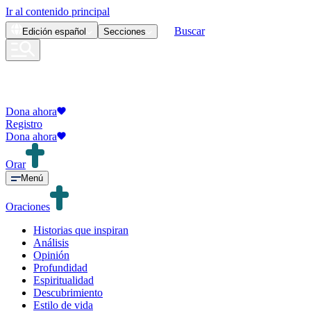
Ir al contenido principal
Buscar
Edición
español
Secciones
Dona ahora
Registro
Dona ahora
Orar
Menú
Oraciones
Historias que inspiran
Análisis
Opinión
Profundidad
Espiritualidad
Descubrimiento
Estilo de vida