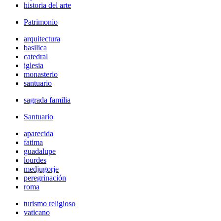
historia del arte
Patrimonio
arquitectura
basilica
catedral
iglesia
monasterio
santuario
sagrada familia
Santuario
aparecida
fatima
guadalupe
lourdes
medjugorje
peregrinación
roma
turismo religioso
vaticano