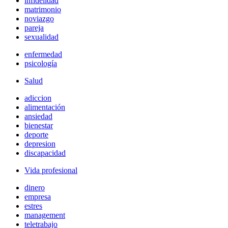
infidelidad
matrimonio
noviazgo
pareja
sexualidad
enfermedad
psicología
Salud
adiccion
alimentación
ansiedad
bienestar
deporte
depresion
discapacidad
Vida profesional
dinero
empresa
estres
management
teletrabajo