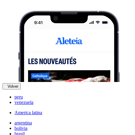
Volver
peru
venezuela
America latina
argentina
bolivia
brasil