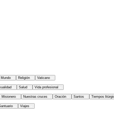
Mundo
Religión
Vaticano
xualidad
Salud
Vida profesional
Misionero
Nuestras cruces
Oración
Santos
Tiempos litúrgi
Santuario
Viajes