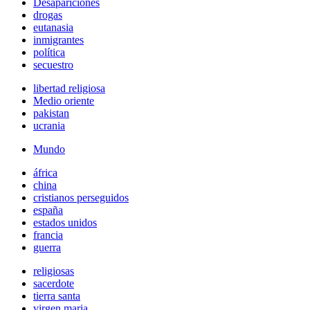
Desapariciones
drogas
eutanasia
inmigrantes
política
secuestro
libertad religiosa
Medio oriente
pakistan
ucrania
Mundo
áfrica
china
cristianos perseguidos
españa
estados unidos
francia
guerra
religiosas
sacerdote
tierra santa
virgen maria