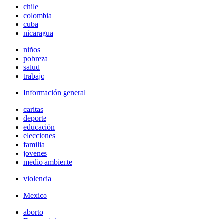
chile
colombia
cuba
nicaragua
niños
pobreza
salud
trabajo
Información general
caritas
deporte
educación
elecciones
familia
jovenes
medio ambiente
violencia
Mexico
aborto