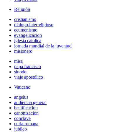
Religión
cristianismo
dialogo interreligioso
ecumenismo
evangelizacion
iglesia catolica
jornada mundial de la juventud
misionero
misa
papa francisco
sinodo
viaje apostólico
Vaticano
angelus
audiencia general
beatificacion
canonizacion
conclave
curia romana
jubileo