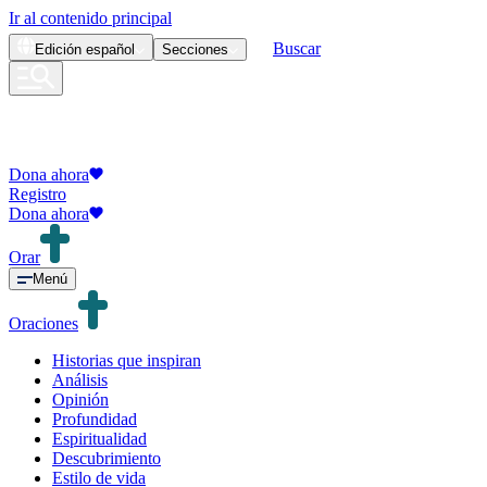
Ir al contenido principal
Buscar
Edición
español
Secciones
Dona ahora
Registro
Dona ahora
Orar
Menú
Oraciones
Historias que inspiran
Análisis
Opinión
Profundidad
Espiritualidad
Descubrimiento
Estilo de vida