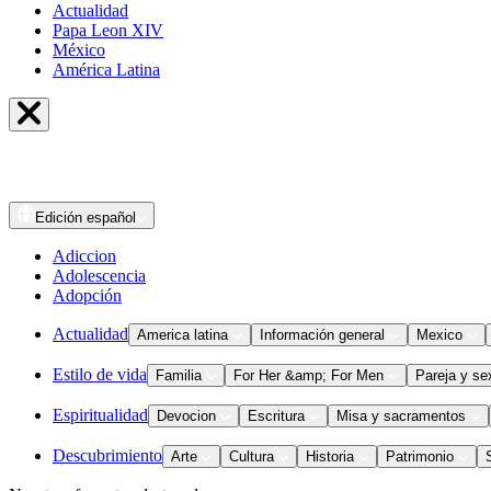
Actualidad
Papa Leon XIV
México
América Latina
Edición
español
Adiccion
Adolescencia
Adopción
Actualidad
America latina
Información general
Mexico
Estilo de vida
Familia
For Her &amp; For Men
Pareja y se
Espiritualidad
Devocion
Escritura
Misa y sacramentos
Descubrimiento
Arte
Cultura
Historia
Patrimonio