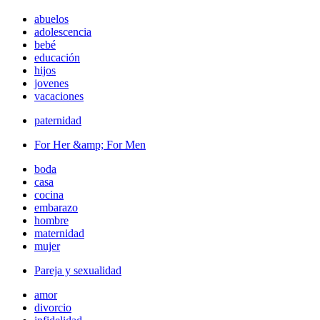
abuelos
adolescencia
bebé
educación
hijos
jovenes
vacaciones
paternidad
For Her &amp; For Men
boda
casa
cocina
embarazo
hombre
maternidad
mujer
Pareja y sexualidad
amor
divorcio