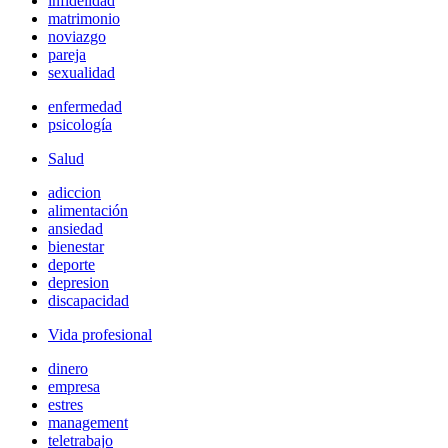
infidelidad
matrimonio
noviazgo
pareja
sexualidad
enfermedad
psicología
Salud
adiccion
alimentación
ansiedad
bienestar
deporte
depresion
discapacidad
Vida profesional
dinero
empresa
estres
management
teletrabajo