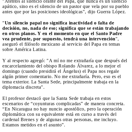
"Atentos al silencio orante del Papa, que nunca es un silencio
apático, sino es el silencio de un pastor que vela por su pueblo
antes que por las posiciones ideológicas", dijo Guerra López.
"
Un silencio papal no significa inactividad o falta de
decisión, no, nada de eso; significa que se están trabajando
en otros planos. Y en el momento en que el Santo Padre
vea prudente, por supuesto, tendrá una intervención
",
aseguró el filósofo mexicano al servicio del Papa en temas
sobre América Latina.
Y al respecto agregó: "A mí no me extrañaría que después del
encarcelamiento del obispo Rolando Álvarez, a lo mejor el
domingo (cuando presidirá el Ángelus) el Papa nos regale
algún primer comentario. No me extrañaría. Pero, eso es el
tema exterior. La Santa Sede, principalmente trabaja en la
diplomacia discreta".
El profesor destacó que la Santa Sede trabaja en estos
escenarios de “coyunturas complicadas” de manera concreta.
“En Nicaragua no hay nuncio apostólico, pero la operación
diplomática con su equivalente está en curso a través del
cardenal Brenes y de algunas otras personas, me incluyo.
Estamos metidos en el asunto”.