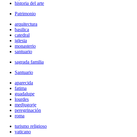
historia del arte
Patrimonio
arquitectura
basilica
catedral
iglesia
monasterio
santuario
sagrada familia
Santuario
aparecida
fatima
guadalupe
lourdes
medjugorje
peregrinación
roma
turismo religioso
vaticano