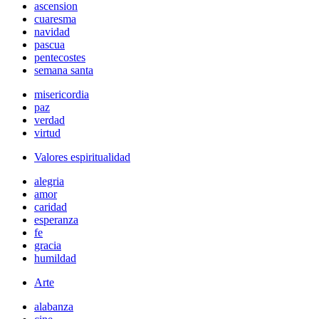
ascension
cuaresma
navidad
pascua
pentecostes
semana santa
misericordia
paz
verdad
virtud
Valores espiritualidad
alegria
amor
caridad
esperanza
fe
gracia
humildad
Arte
alabanza