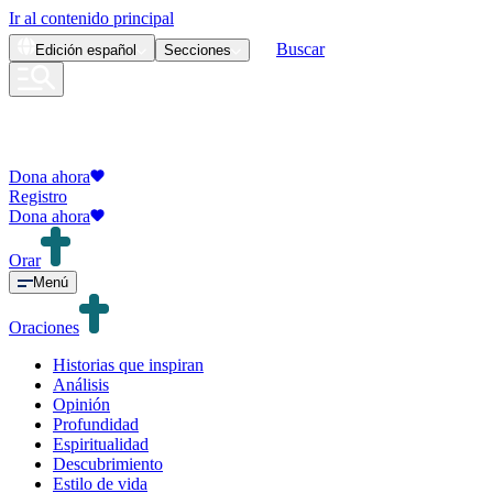
Ir al contenido principal
Buscar
Edición
español
Secciones
Dona ahora
Registro
Dona ahora
Orar
Menú
Oraciones
Historias que inspiran
Análisis
Opinión
Profundidad
Espiritualidad
Descubrimiento
Estilo de vida