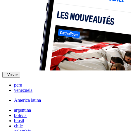
Volver
peru
venezuela
America latina
argentina
bolivia
brasil
chile