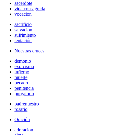
sacerdote
vida consagrada
vocacion
sacrificio
salvacion
sufrimiento
tentación
Nuestras cruces
demonio
exorcismo
infierno
muerte
pecado
penitencia
purgatorio
padrenuestro
rosario
Oración
adoracion