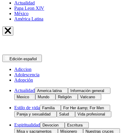
Actualidad
Papa Leon XIV
México
América Latina
Edición
español
Adiccion
Adolescencia
Adopción
Actualidad
America latina
Información general
Mexico
Mundo
Religión
Vaticano
Estilo de vida
Familia
For Her &amp; For Men
Pareja y sexualidad
Salud
Vida profesional
Espiritualidad
Devocion
Escritura
Misa y sacramentos
Misionero
Nuestras cruces