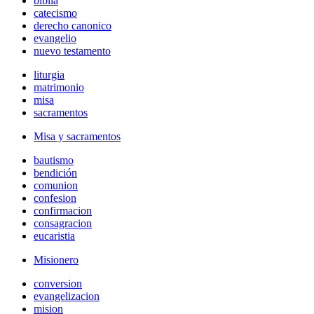
biblia
catecismo
derecho canonico
evangelio
nuevo testamento
liturgia
matrimonio
misa
sacramentos
Misa y sacramentos
bautismo
bendición
comunion
confesion
confirmacion
consagracion
eucaristia
Misionero
conversion
evangelizacion
mision