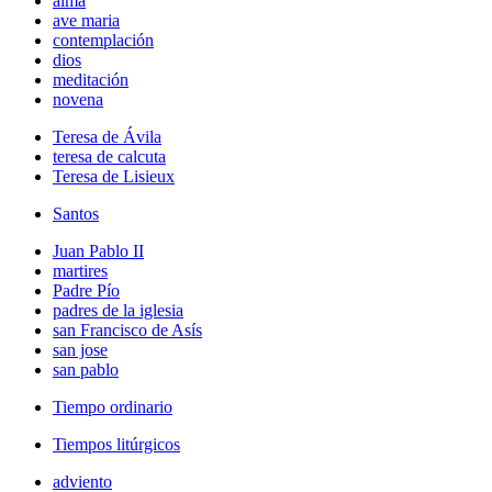
alma
ave maria
contemplación
dios
meditación
novena
Teresa de Ávila
teresa de calcuta
Teresa de Lisieux
Santos
Juan Pablo II
martires
Padre Pío
padres de la iglesia
san Francisco de Asís
san jose
san pablo
Tiempo ordinario
Tiempos litúrgicos
adviento