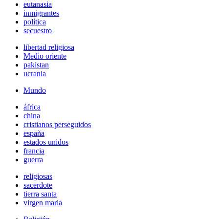
eutanasia
inmigrantes
política
secuestro
libertad religiosa
Medio oriente
pakistan
ucrania
Mundo
áfrica
china
cristianos perseguidos
españa
estados unidos
francia
guerra
religiosas
sacerdote
tierra santa
virgen maria