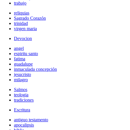
trabajo
reliquias
Sagrado Corazón
trinidad
virgen maria
Devocion
angel
espiritu santo
fatima
guadalupe
inmaculada concepción
jesucristo
milagro
Salmos
teologia
tradiciones
Escritura
antiguo testamento
apocalipsis