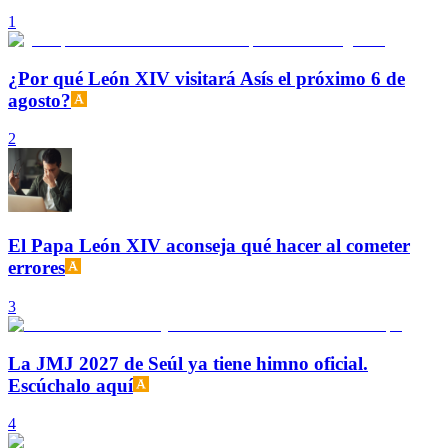
1
¿Por qué León XIV visitará Asís el próximo 6 de
agosto?
2
El Papa León XIV aconseja qué hacer al cometer
errores
3
La JMJ 2027 de Seúl ya tiene himno oficial.
Escúchalo aquí
4