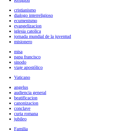
Religión
cristianismo
dialogo interreligioso
ecumenismo
evangelizacion
iglesia catolica
jornada mundial de la juventud
misionero
misa
papa francisco
sinodo
viaje apostólico
Vaticano
angelus
audiencia general
beatificacion
canonizacion
conclave
curia romana
jubileo
Familia