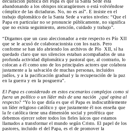
declaración pública del Papa es que la Santa Sede está
abandonando a los obispos nicaragüenses o está volviéndose
cómplice de las dictaduras. No, no es así”. E insiste en el
trabajo diplomático de la Santa Sede a varios niveles: “Que el
Papa en particular no se pronuncie públicamente, no significa
que no exista seguimiento, atención, cuidado y trabajo”.
“Digamos que un caso aleccionador a este respecto es Pío XII
que se le acusó de colaboracionista con los nazis. Pero
conforme se han ido abriendo los archivos de Pío XII, sí ha
quedado claro que sus silencios estaban acompañados de una
profunda actividad diplomática y pastoral que, al contrario, lo
colocan a él como uno de los principales actores que colabora
justamente a la salvación de muchas personas, incluidos
judíos, y a la pacificación gradual y la recuperación de la paz
en la guerra y en la posguerra”.
El Papa es considerado en estos escenarios complejos como si
fuera un político o un líder más de una nación ¿qué opina al
respecto?
“Yo lo que diría es que el Papa es indiscutiblemente
un líder religioso católico y que justamente él nos enseña que
la fe católica tiene una dimensión social y profética que
debemos ejercer sobre todos los fieles laicos que estamos
llamados a transformar el mundo según Cristo. El papel de los
pastores, incluido el del Papa, es el de promover la