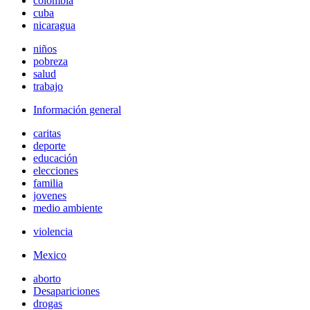
colombia
cuba
nicaragua
niños
pobreza
salud
trabajo
Información general
caritas
deporte
educación
elecciones
familia
jovenes
medio ambiente
violencia
Mexico
aborto
Desapariciones
drogas