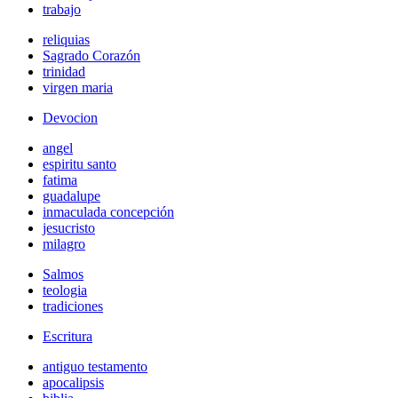
trabajo
reliquias
Sagrado Corazón
trinidad
virgen maria
Devocion
angel
espiritu santo
fatima
guadalupe
inmaculada concepción
jesucristo
milagro
Salmos
teologia
tradiciones
Escritura
antiguo testamento
apocalipsis