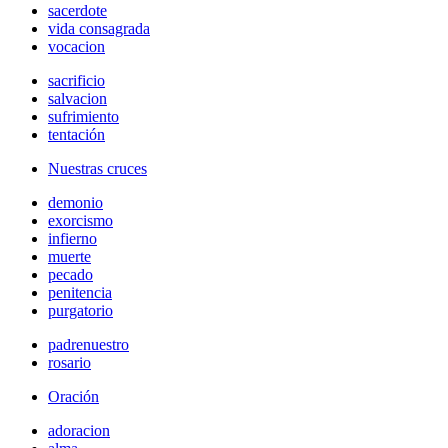
sacerdote
vida consagrada
vocacion
sacrificio
salvacion
sufrimiento
tentación
Nuestras cruces
demonio
exorcismo
infierno
muerte
pecado
penitencia
purgatorio
padrenuestro
rosario
Oración
adoracion