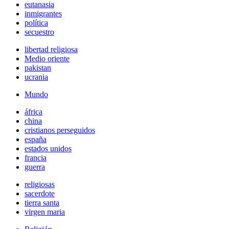
eutanasia
inmigrantes
política
secuestro
libertad religiosa
Medio oriente
pakistan
ucrania
Mundo
áfrica
china
cristianos perseguidos
españa
estados unidos
francia
guerra
religiosas
sacerdote
tierra santa
virgen maria