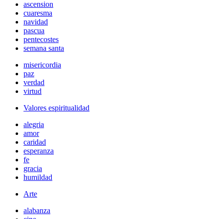
ascension
cuaresma
navidad
pascua
pentecostes
semana santa
misericordia
paz
verdad
virtud
Valores espiritualidad
alegria
amor
caridad
esperanza
fe
gracia
humildad
Arte
alabanza