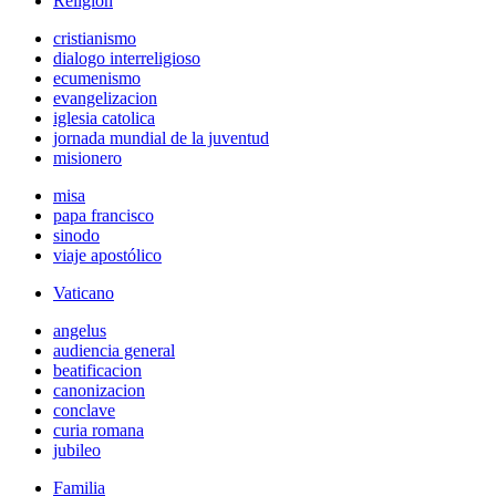
Religión
cristianismo
dialogo interreligioso
ecumenismo
evangelizacion
iglesia catolica
jornada mundial de la juventud
misionero
misa
papa francisco
sinodo
viaje apostólico
Vaticano
angelus
audiencia general
beatificacion
canonizacion
conclave
curia romana
jubileo
Familia