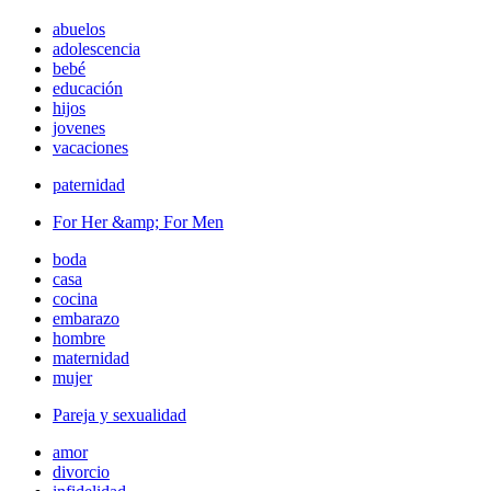
abuelos
adolescencia
bebé
educación
hijos
jovenes
vacaciones
paternidad
For Her &amp; For Men
boda
casa
cocina
embarazo
hombre
maternidad
mujer
Pareja y sexualidad
amor
divorcio