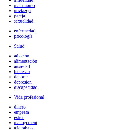
infidelidad
matrimonio
noviazgo
pareja
sexualidad
enfermedad
psicología
Salud
adiccion
alimentación
ansiedad
bienestar
deporte
depresion
discapacidad
Vida profesional
dinero
empresa
estres
management
teletrabajo