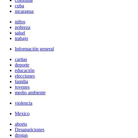
colombia
cuba
nicaragua
niños
pobreza
salud
trabajo
Información general
caritas
deporte
educación
elecciones
familia
jovenes
medio ambiente
violencia
Mexico
aborto
Desapariciones
drogas