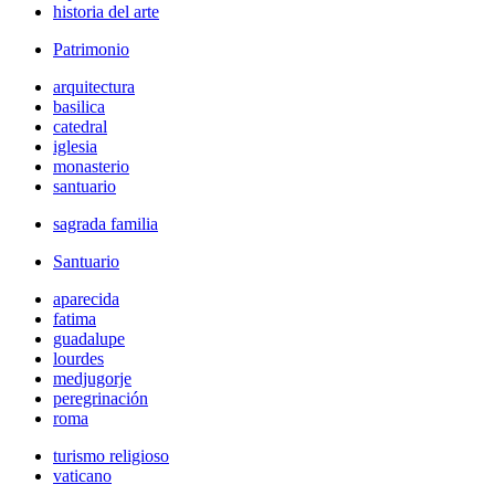
historia del arte
Patrimonio
arquitectura
basilica
catedral
iglesia
monasterio
santuario
sagrada familia
Santuario
aparecida
fatima
guadalupe
lourdes
medjugorje
peregrinación
roma
turismo religioso
vaticano