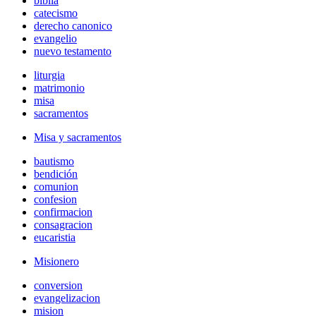
biblia
catecismo
derecho canonico
evangelio
nuevo testamento
liturgia
matrimonio
misa
sacramentos
Misa y sacramentos
bautismo
bendición
comunion
confesion
confirmacion
consagracion
eucaristia
Misionero
conversion
evangelizacion
mision