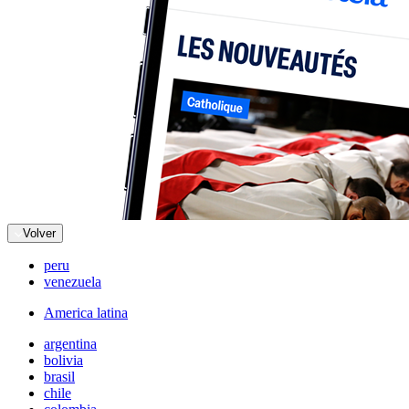
Volver
peru
venezuela
America latina
argentina
bolivia
brasil
chile