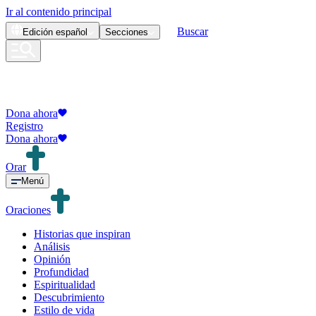
Ir al contenido principal
Buscar
Edición
español
Secciones
Dona ahora
Registro
Dona ahora
Orar
Menú
Oraciones
Historias que inspiran
Análisis
Opinión
Profundidad
Espiritualidad
Descubrimiento
Estilo de vida