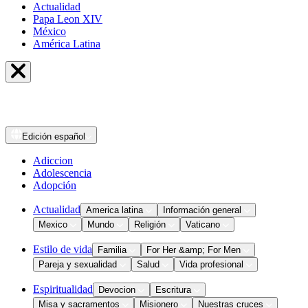
Actualidad
Papa Leon XIV
México
América Latina
Edición
español
Adiccion
Adolescencia
Adopción
Actualidad
America latina
Información general
Mexico
Mundo
Religión
Vaticano
Estilo de vida
Familia
For Her &amp; For Men
Pareja y sexualidad
Salud
Vida profesional
Espiritualidad
Devocion
Escritura
Misa y sacramentos
Misionero
Nuestras cruces