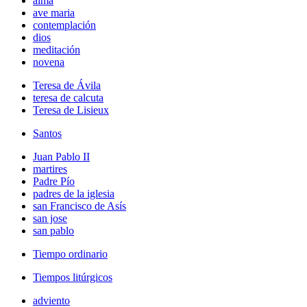
alma
ave maria
contemplación
dios
meditación
novena
Teresa de Ávila
teresa de calcuta
Teresa de Lisieux
Santos
Juan Pablo II
martires
Padre Pío
padres de la iglesia
san Francisco de Asís
san jose
san pablo
Tiempo ordinario
Tiempos litúrgicos
adviento