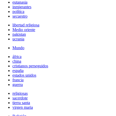
eutanasia
inmigrantes
política
secuestro
libertad religiosa
Medio oriente
pakistan
ucrania
Mundo
áfrica
china
cristianos perseguidos
españa
estados unidos
francia
guerra
religiosas
sacerdote
tierra santa
virgen maria