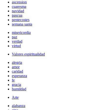
ascension
cuaresma
navidad
pascua
pentecostes
semana santa
misericordia
paz
verdad
virtud
Valores espiritualidad
alegria
amor
caridad
esperanza
fe
gracia
humildad
Arte
alabanza