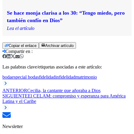
Se hace monja clarisa a los 30: “Tengo miedo, pero
también confío en Dios”
Lea el artículo
Copiar el enlace
Archivar artículo
Compartir en
:
Las palabras clave/etiquetas asociadas a este artículo:
boda
especial bodas
fidelidad
infidelidad
matrimonio
ANTERIOR
Cecilia, la cantante que añoraba a Dios
SIGUIENTE
El CELAM: compromiso y esperanza para América
Latina y el Caribe
Newsletter