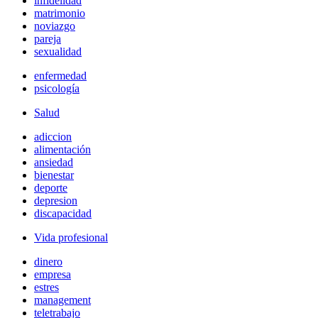
infidelidad
matrimonio
noviazgo
pareja
sexualidad
enfermedad
psicología
Salud
adiccion
alimentación
ansiedad
bienestar
deporte
depresion
discapacidad
Vida profesional
dinero
empresa
estres
management
teletrabajo