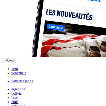
Volver
peru
venezuela
America latina
argentina
bolivia
brasil
chile