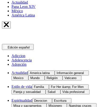
Actualidad
Papa Leon XIV
México
América Latina
Edición
español
Adiccion
Adolescencia
Adopción
Actualidad
America latina
Información general
Mexico
Mundo
Religión
Vaticano
Estilo de vida
Familia
For Her &amp; For Men
Pareja y sexualidad
Salud
Vida profesional
Espiritualidad
Devocion
Escritura
Misa y sacramentos
Misionero
Nuestras cruces