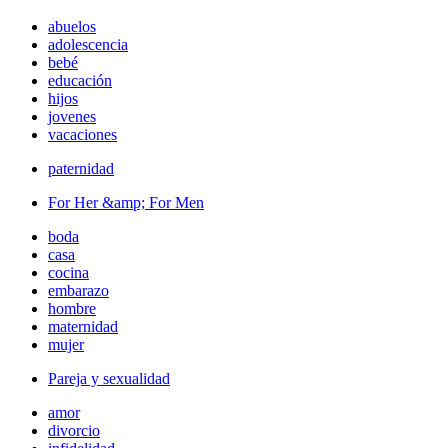
abuelos
adolescencia
bebé
educación
hijos
jovenes
vacaciones
paternidad
For Her &amp; For Men
boda
casa
cocina
embarazo
hombre
maternidad
mujer
Pareja y sexualidad
amor
divorcio