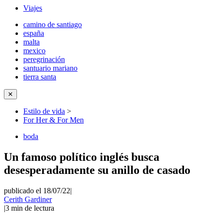
Viajes
camino de santiago
españa
malta
mexico
peregrinación
santuario mariano
tierra santa
✕
Estilo de vida
>
For Her & For Men
boda
Un famoso político inglés busca
desesperadamente su anillo de casado
publicado el 18/07/22
|
Cerith Gardiner
|
3
min de lectura