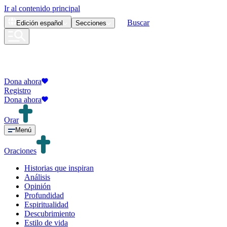
Ir al contenido principal
Buscar
Edición
español
Secciones
Dona ahora
Registro
Dona ahora
Orar
Menú
Oraciones
Historias que inspiran
Análisis
Opinión
Profundidad
Espiritualidad
Descubrimiento
Estilo de vida