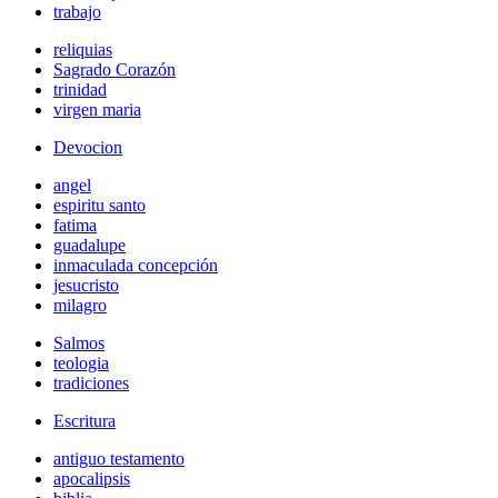
trabajo
reliquias
Sagrado Corazón
trinidad
virgen maria
Devocion
angel
espiritu santo
fatima
guadalupe
inmaculada concepción
jesucristo
milagro
Salmos
teologia
tradiciones
Escritura
antiguo testamento
apocalipsis