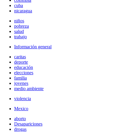
colombia
cuba
nicaragua
niños
pobreza
salud
trabajo
Información general
caritas
deporte
educación
elecciones
familia
jovenes
medio ambiente
violencia
Mexico
aborto
Desapariciones
drogas