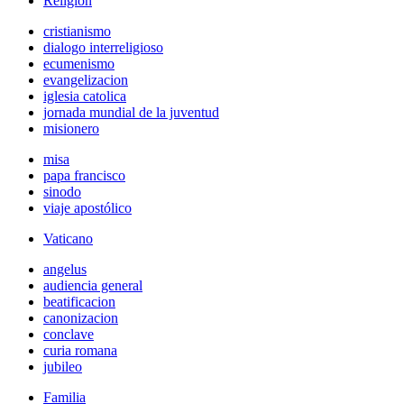
Religión
cristianismo
dialogo interreligioso
ecumenismo
evangelizacion
iglesia catolica
jornada mundial de la juventud
misionero
misa
papa francisco
sinodo
viaje apostólico
Vaticano
angelus
audiencia general
beatificacion
canonizacion
conclave
curia romana
jubileo
Familia