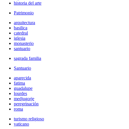
historia del arte
Patrimonio
arquitectura
basilica
catedral
iglesia
monasterio
santuario
sagrada familia
Santuario
aparecida
fatima
guadalupe
lourdes
medjugorje
peregrinación
roma
turismo religioso
vaticano