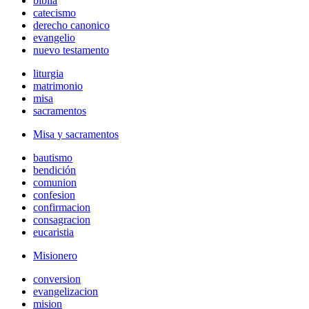
biblia
catecismo
derecho canonico
evangelio
nuevo testamento
liturgia
matrimonio
misa
sacramentos
Misa y sacramentos
bautismo
bendición
comunion
confesion
confirmacion
consagracion
eucaristia
Misionero
conversion
evangelizacion
mision