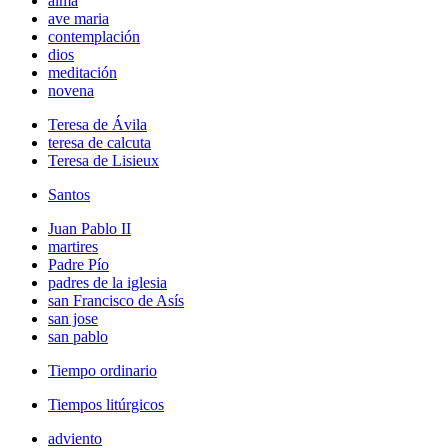
alma
ave maria
contemplación
dios
meditación
novena
Teresa de Ávila
teresa de calcuta
Teresa de Lisieux
Santos
Juan Pablo II
martires
Padre Pío
padres de la iglesia
san Francisco de Asís
san jose
san pablo
Tiempo ordinario
Tiempos litúrgicos
adviento