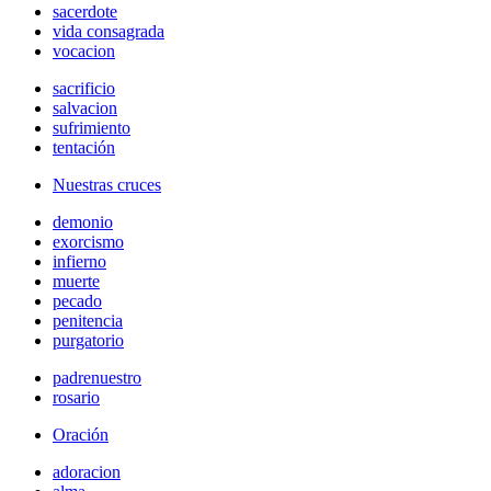
sacerdote
vida consagrada
vocacion
sacrificio
salvacion
sufrimiento
tentación
Nuestras cruces
demonio
exorcismo
infierno
muerte
pecado
penitencia
purgatorio
padrenuestro
rosario
Oración
adoracion