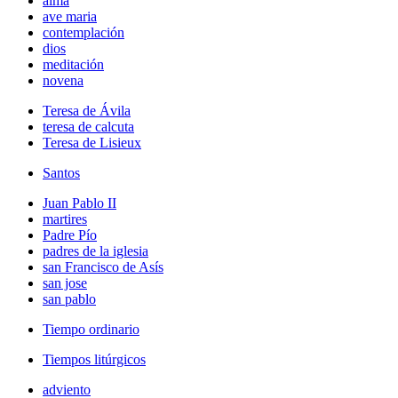
alma
ave maria
contemplación
dios
meditación
novena
Teresa de Ávila
teresa de calcuta
Teresa de Lisieux
Santos
Juan Pablo II
martires
Padre Pío
padres de la iglesia
san Francisco de Asís
san jose
san pablo
Tiempo ordinario
Tiempos litúrgicos
adviento