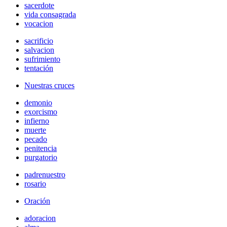
sacerdote
vida consagrada
vocacion
sacrificio
salvacion
sufrimiento
tentación
Nuestras cruces
demonio
exorcismo
infierno
muerte
pecado
penitencia
purgatorio
padrenuestro
rosario
Oración
adoracion