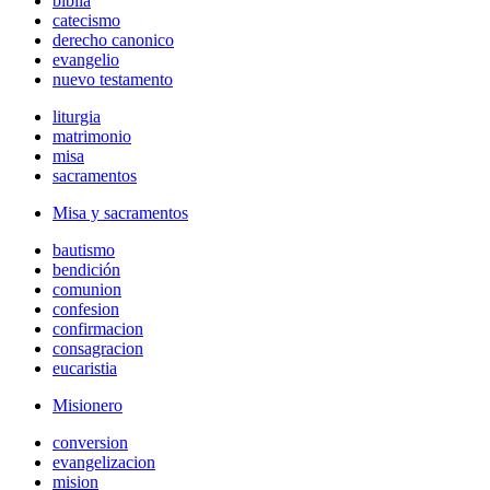
biblia
catecismo
derecho canonico
evangelio
nuevo testamento
liturgia
matrimonio
misa
sacramentos
Misa y sacramentos
bautismo
bendición
comunion
confesion
confirmacion
consagracion
eucaristia
Misionero
conversion
evangelizacion
mision