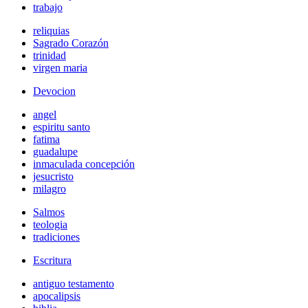
trabajo
reliquias
Sagrado Corazón
trinidad
virgen maria
Devocion
angel
espiritu santo
fatima
guadalupe
inmaculada concepción
jesucristo
milagro
Salmos
teologia
tradiciones
Escritura
antiguo testamento
apocalipsis