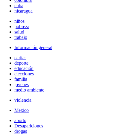
colombia
cuba
nicaragua
niños
pobreza
salud
trabajo
Información general
caritas
deporte
educación
elecciones
familia
jovenes
medio ambiente
violencia
Mexico
aborto
Desapariciones
drogas