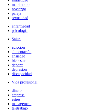
infidelidad
matrimonio
noviazgo
pareja
sexualidad
enfermedad
psicología
Salud
adiccion
alimentación
ansiedad
bienestar
deporte
depresion
discapacidad
Vida profesional
dinero
empresa
estres
management
teletrabajo