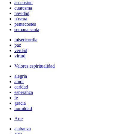
ascension
cuaresma
navidad
pascua
pentecostes
semana santa
misericordia
paz
verdad
virtud
Valores espiritualidad
alegria
amor
caridad
esperanza
fe
gracia
humildad
Arte
alabanza