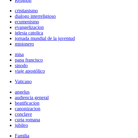
Religión
cristianismo
dialogo interreligioso
ecumenismo
evangelizacion
iglesia catolica
jornada mundial de la juventud
misionero
misa
papa francisco
sinodo
viaje apostólico
Vaticano
angelus
audiencia general
beatificacion
canonizacion
conclave
curia romana
jubileo
Familia