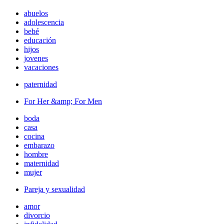
abuelos
adolescencia
bebé
educación
hijos
jovenes
vacaciones
paternidad
For Her &amp; For Men
boda
casa
cocina
embarazo
hombre
maternidad
mujer
Pareja y sexualidad
amor
divorcio