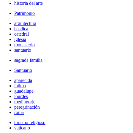
historia del arte
Patrimonio
arquitectura
basilica
catedral
iglesia
monasterio
santuario
sagrada familia
Santuario
aparecida
fatima
guadalupe
lourdes
medjugorje
peregrinación
roma
turismo religioso
vaticano