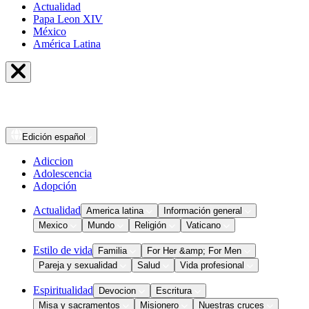
Actualidad
Papa Leon XIV
México
América Latina
Edición
español
Adiccion
Adolescencia
Adopción
Actualidad
America latina
Información general
Mexico
Mundo
Religión
Vaticano
Estilo de vida
Familia
For Her &amp; For Men
Pareja y sexualidad
Salud
Vida profesional
Espiritualidad
Devocion
Escritura
Misa y sacramentos
Misionero
Nuestras cruces