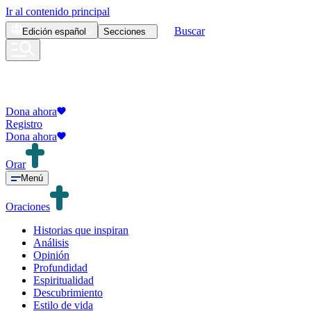
Ir al contenido principal
Buscar
Edición
español
Secciones
Dona ahora
Registro
Dona ahora
Orar
Menú
Oraciones
Historias que inspiran
Análisis
Opinión
Profundidad
Espiritualidad
Descubrimiento
Estilo de vida