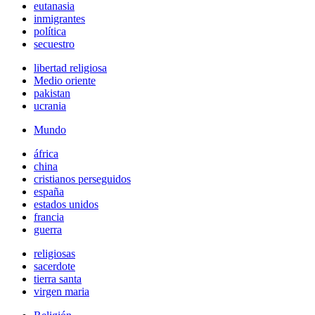
eutanasia
inmigrantes
política
secuestro
libertad religiosa
Medio oriente
pakistan
ucrania
Mundo
áfrica
china
cristianos perseguidos
españa
estados unidos
francia
guerra
religiosas
sacerdote
tierra santa
virgen maria