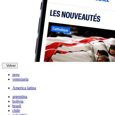
Volver
peru
venezuela
America latina
argentina
bolivia
brasil
chile