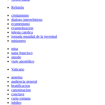
Religión
cristianismo
dialogo interreligioso
ecumenismo
evangelizacion
iglesia catolica
jornada mundial de la juventud
misionero
misa
papa francisco
sinodo
viaje apostólico
Vaticano
angelus
audiencia general
beatificacion
canonizacion
conclave
curia romana
jubileo