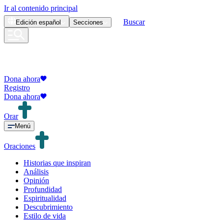
Ir al contenido principal
Buscar
Edición
español
Secciones
Dona ahora
Registro
Dona ahora
Orar
Menú
Oraciones
Historias que inspiran
Análisis
Opinión
Profundidad
Espiritualidad
Descubrimiento
Estilo de vida