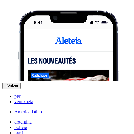
Volver
peru
venezuela
America latina
argentina
bolivia
brasil