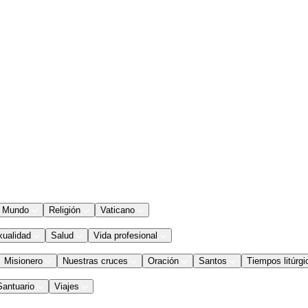
Mundo
Religión
Vaticano
xualidad
Salud
Vida profesional
Misionero
Nuestras cruces
Oración
Santos
Tiempos litúrgi
Santuario
Viajes