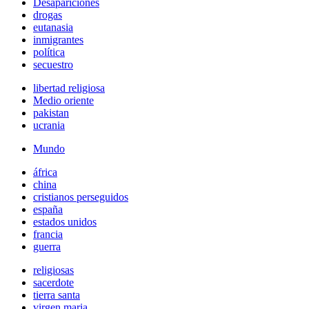
Desapariciones
drogas
eutanasia
inmigrantes
política
secuestro
libertad religiosa
Medio oriente
pakistan
ucrania
Mundo
áfrica
china
cristianos perseguidos
españa
estados unidos
francia
guerra
religiosas
sacerdote
tierra santa
virgen maria