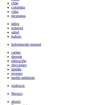
chile
colombia
cuba
nicaragua
niños
pobreza
salud
trabajo
Información general
caritas
deporte
educación
elecciones
familia
jovenes
medio ambiente
violencia
Mexico
aborto