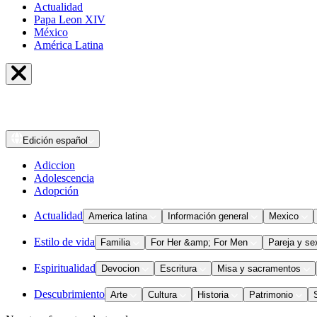
Actualidad
Papa Leon XIV
México
América Latina
Edición
español
Adiccion
Adolescencia
Adopción
Actualidad
America latina
Información general
Mexico
Estilo de vida
Familia
For Her &amp; For Men
Pareja y se
Espiritualidad
Devocion
Escritura
Misa y sacramentos
Descubrimiento
Arte
Cultura
Historia
Patrimonio