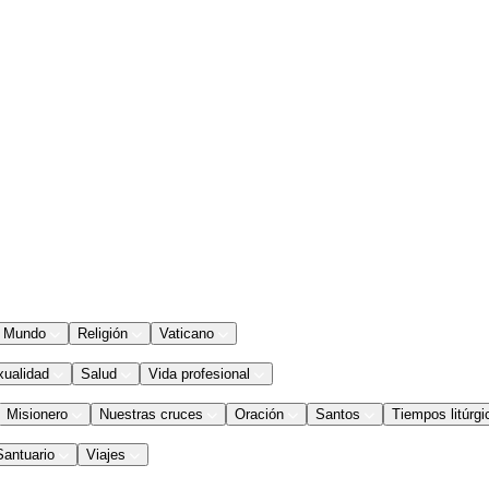
Mundo
Religión
Vaticano
xualidad
Salud
Vida profesional
Misionero
Nuestras cruces
Oración
Santos
Tiempos litúrgi
Santuario
Viajes