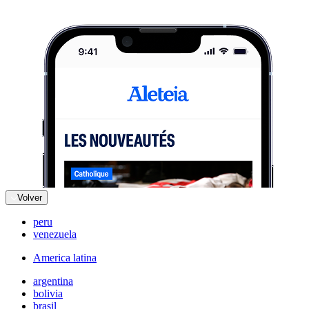
Volver
peru
venezuela
America latina
argentina
bolivia
brasil