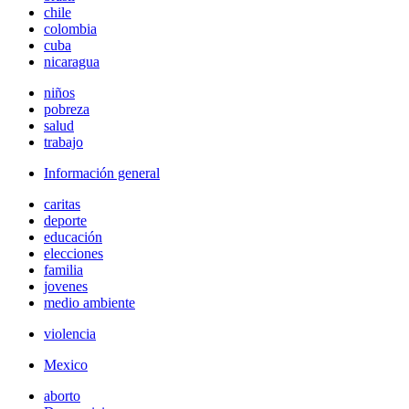
chile
colombia
cuba
nicaragua
niños
pobreza
salud
trabajo
Información general
caritas
deporte
educación
elecciones
familia
jovenes
medio ambiente
violencia
Mexico
aborto