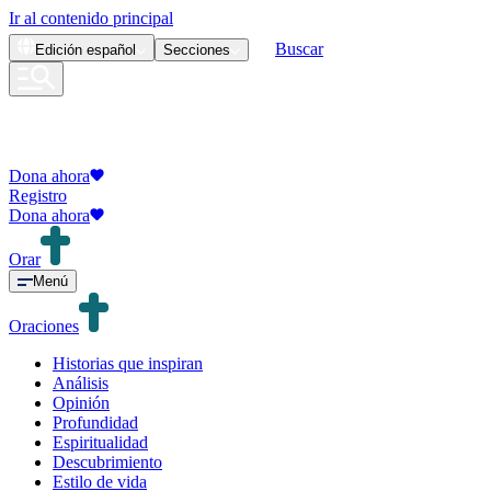
Ir al contenido principal
Buscar
Edición
español
Secciones
Dona ahora
Registro
Dona ahora
Orar
Menú
Oraciones
Historias que inspiran
Análisis
Opinión
Profundidad
Espiritualidad
Descubrimiento
Estilo de vida