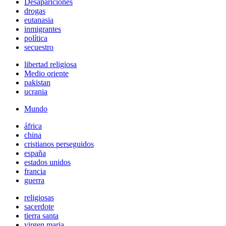
Desapariciones
drogas
eutanasia
inmigrantes
política
secuestro
libertad religiosa
Medio oriente
pakistan
ucrania
Mundo
áfrica
china
cristianos perseguidos
españa
estados unidos
francia
guerra
religiosas
sacerdote
tierra santa
virgen maria