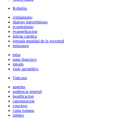
Religión
cristianismo
dialogo interreligioso
ecumenismo
evangelizacion
iglesia catolica
jornada mundial de la juventud
misionero
misa
papa francisco
sinodo
viaje apostólico
Vaticano
angelus
audiencia general
beatificacion
canonizacion
conclave
curia romana
jubileo