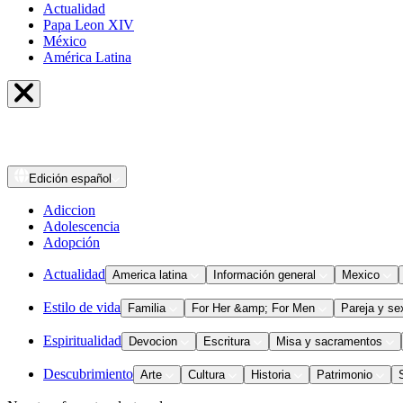
Actualidad
Papa Leon XIV
México
América Latina
Edición
español
Adiccion
Adolescencia
Adopción
Actualidad
America latina
Información general
Mexico
Estilo de vida
Familia
For Her &amp; For Men
Pareja y se
Espiritualidad
Devocion
Escritura
Misa y sacramentos
Descubrimiento
Arte
Cultura
Historia
Patrimonio