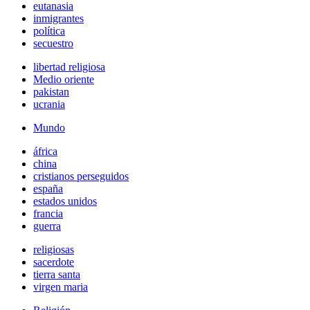
eutanasia
inmigrantes
política
secuestro
libertad religiosa
Medio oriente
pakistan
ucrania
Mundo
áfrica
china
cristianos perseguidos
españa
estados unidos
francia
guerra
religiosas
sacerdote
tierra santa
virgen maria