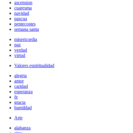
ascension
cuaresma
navidad
pascua
pentecostes
semana santa
misericordia
paz
verdad
virtud
Valores espiritualidad
alegria
amor
caridad
esperanza
fe
gracia
humildad
Arte
alabanza