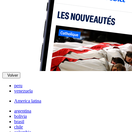
Volver
peru
venezuela
America latina
argentina
bolivia
brasil
chile