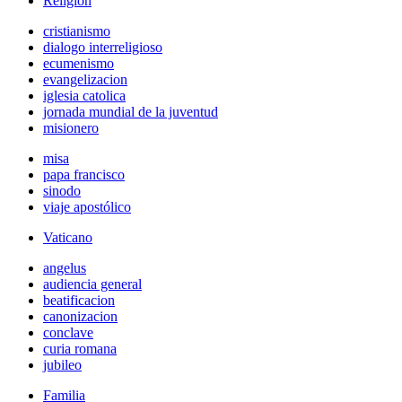
Religión
cristianismo
dialogo interreligioso
ecumenismo
evangelizacion
iglesia catolica
jornada mundial de la juventud
misionero
misa
papa francisco
sinodo
viaje apostólico
Vaticano
angelus
audiencia general
beatificacion
canonizacion
conclave
curia romana
jubileo
Familia