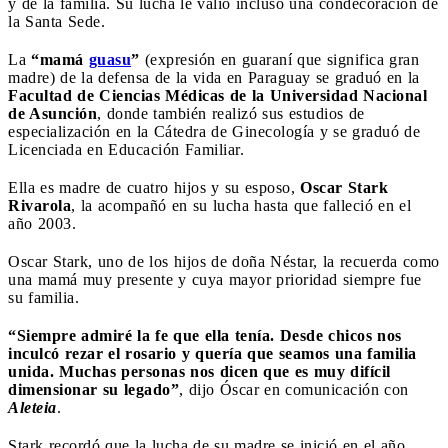
y de la familia. Su lucha le valió incluso una condecoración de
la Santa Sede.
La
“mamá
guasu
”
(expresión en guaraní que significa gran
madre) de la defensa de la vida en Paraguay se graduó en la
Facultad de Ciencias Médicas de la Universidad Nacional
de Asunción
, donde también realizó sus estudios de
especialización en la Cátedra de Ginecología y se graduó de
Licenciada en Educación Familiar.
Ella es madre de cuatro hijos y su esposo,
Oscar Stark
Rivarola
, la acompañó en su lucha hasta que falleció en el
año 2003.
Oscar Stark, uno de los hijos de doña Néstar, la recuerda como
una mamá muy presente y cuya mayor prioridad siempre fue
su familia.
“Siempre admiré la fe que ella tenía. Desde chicos nos
inculcó rezar el rosario y quería que seamos una familia
unida. Muchas personas nos dicen que es muy difícil
dimensionar su legado”
, dijo Óscar en comunicación con
Aleteia
.
Stark recordó que la lucha de su madre se inició en el año