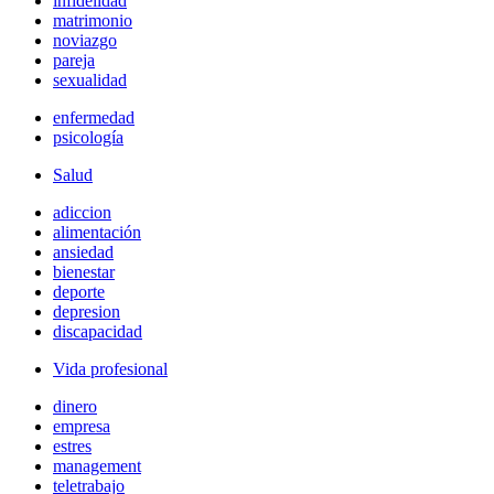
infidelidad
matrimonio
noviazgo
pareja
sexualidad
enfermedad
psicología
Salud
adiccion
alimentación
ansiedad
bienestar
deporte
depresion
discapacidad
Vida profesional
dinero
empresa
estres
management
teletrabajo