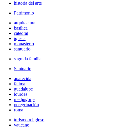
historia del arte
Patrimonio
arquitectura
basilica
catedral
iglesia
monasterio
santuario
sagrada familia
Santuario
aparecida
fatima
guadalupe
lourdes
medjugorje
peregrinación
roma
turismo religioso
vaticano