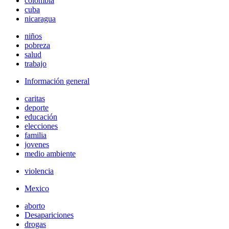
colombia
cuba
nicaragua
niños
pobreza
salud
trabajo
Información general
caritas
deporte
educación
elecciones
familia
jovenes
medio ambiente
violencia
Mexico
aborto
Desapariciones
drogas