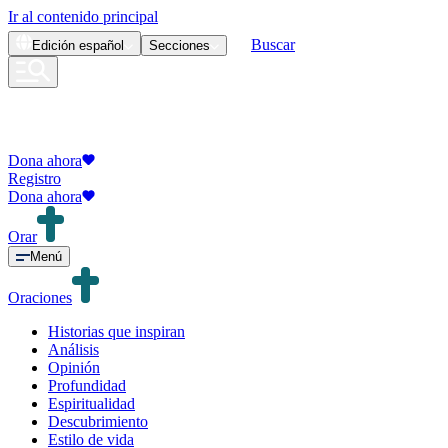
Ir al contenido principal
Buscar
Edición
español
Secciones
Dona ahora
Registro
Dona ahora
Orar
Menú
Oraciones
Historias que inspiran
Análisis
Opinión
Profundidad
Espiritualidad
Descubrimiento
Estilo de vida