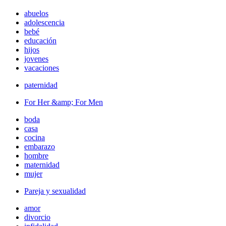
abuelos
adolescencia
bebé
educación
hijos
jovenes
vacaciones
paternidad
For Her &amp; For Men
boda
casa
cocina
embarazo
hombre
maternidad
mujer
Pareja y sexualidad
amor
divorcio