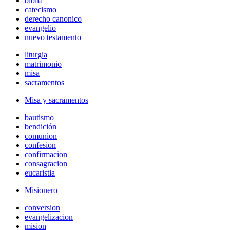
biblia
catecismo
derecho canonico
evangelio
nuevo testamento
liturgia
matrimonio
misa
sacramentos
Misa y sacramentos
bautismo
bendición
comunion
confesion
confirmacion
consagracion
eucaristia
Misionero
conversion
evangelizacion
mision