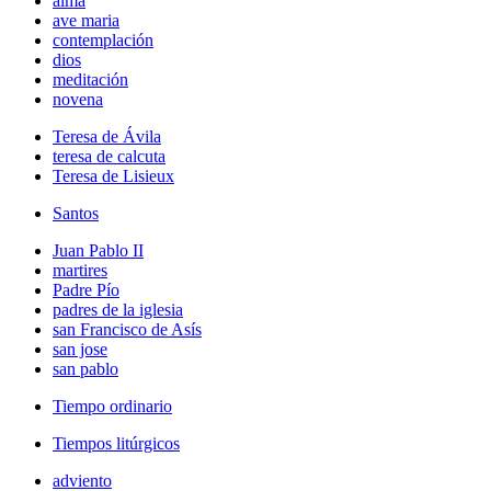
alma
ave maria
contemplación
dios
meditación
novena
Teresa de Ávila
teresa de calcuta
Teresa de Lisieux
Santos
Juan Pablo II
martires
Padre Pío
padres de la iglesia
san Francisco de Asís
san jose
san pablo
Tiempo ordinario
Tiempos litúrgicos
adviento