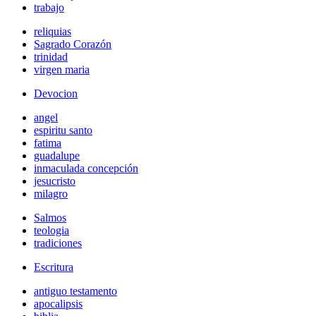
trabajo
reliquias
Sagrado Corazón
trinidad
virgen maria
Devocion
angel
espiritu santo
fatima
guadalupe
inmaculada concepción
jesucristo
milagro
Salmos
teologia
tradiciones
Escritura
antiguo testamento
apocalipsis