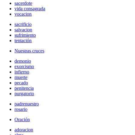
sacerdote
vida consagrada
vocacion
sacrificio
salvacion
sufrimiento
tentación
Nuestras cruces
demonio
exorcismo
infierno
muerte
pecado
penitencia
purgatorio
padrenuestro
rosario
Oración
adoracion