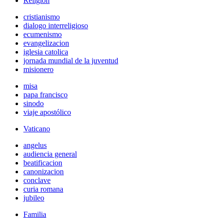
Religión
cristianismo
dialogo interreligioso
ecumenismo
evangelizacion
iglesia catolica
jornada mundial de la juventud
misionero
misa
papa francisco
sinodo
viaje apostólico
Vaticano
angelus
audiencia general
beatificacion
canonizacion
conclave
curia romana
jubileo
Familia