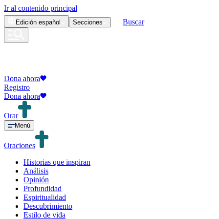
Ir al contenido principal
Buscar
Edición
español
Secciones
Dona ahora
Registro
Dona ahora
Orar
Menú
Oraciones
Historias que inspiran
Análisis
Opinión
Profundidad
Espiritualidad
Descubrimiento
Estilo de vida