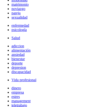
infidelidad
matrimonio
noviazgo
pareja
sexualidad
enfermedad
psicología
Salud
adiccion
alimentación
ansiedad
bienestar
deporte
depresion
discapacidad
Vida profesional
dinero
empresa
estres
management
teletrabajo