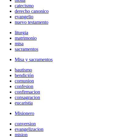
biblia
catecismo
derecho canonico
evangelio
nuevo testamento
liturgia
matrimonio
misa
sacramentos
Misa y sacramentos
bautismo
bendición
comunion
confesion
confirmacion
consagracion
eucaristia
Misionero
conversion
evangelizacion
mision