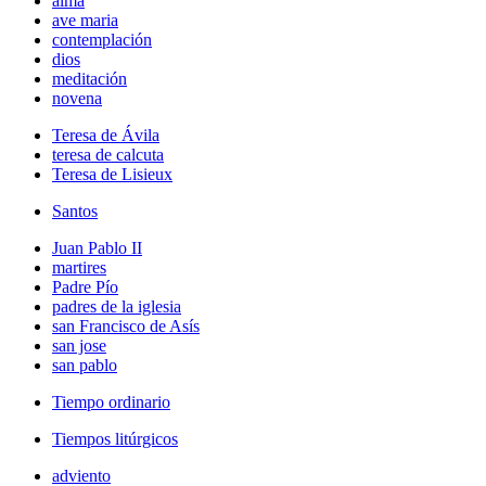
alma
ave maria
contemplación
dios
meditación
novena
Teresa de Ávila
teresa de calcuta
Teresa de Lisieux
Santos
Juan Pablo II
martires
Padre Pío
padres de la iglesia
san Francisco de Asís
san jose
san pablo
Tiempo ordinario
Tiempos litúrgicos
adviento