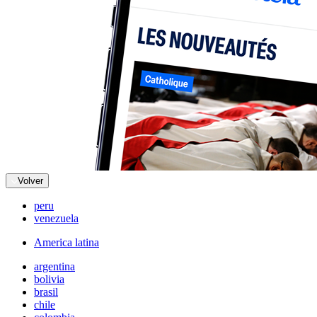
Volver
peru
venezuela
America latina
argentina
bolivia
brasil
chile