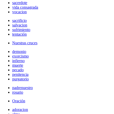
sacerdote
vida consagrada
vocacion
sacrificio
salvacion
sufrimiento
tentación
Nuestras cruces
demonio
exorcismo
infierno
muerte
pecado
penitencia
purgatorio
padrenuestro
rosario
Oración
adoracion