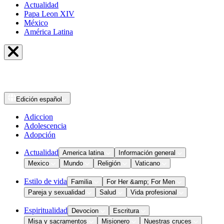
Actualidad
Papa Leon XIV
México
América Latina
Edición
español
Adiccion
Adolescencia
Adopción
Actualidad
America latina
Información general
Mexico
Mundo
Religión
Vaticano
Estilo de vida
Familia
For Her &amp; For Men
Pareja y sexualidad
Salud
Vida profesional
Espiritualidad
Devocion
Escritura
Misa y sacramentos
Misionero
Nuestras cruces