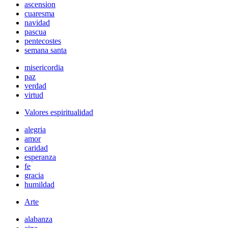
ascension
cuaresma
navidad
pascua
pentecostes
semana santa
misericordia
paz
verdad
virtud
Valores espiritualidad
alegria
amor
caridad
esperanza
fe
gracia
humildad
Arte
alabanza