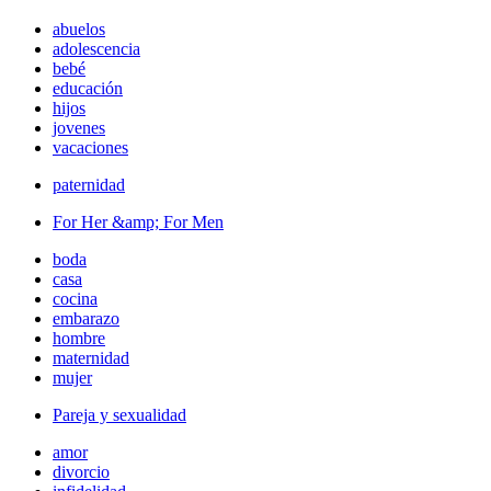
abuelos
adolescencia
bebé
educación
hijos
jovenes
vacaciones
paternidad
For Her &amp; For Men
boda
casa
cocina
embarazo
hombre
maternidad
mujer
Pareja y sexualidad
amor
divorcio