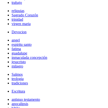
trabajo
reliquias
Sagrado Corazón
trinidad
virgen maria
Devocion
angel
espiritu santo
fatima
guadalupe
inmaculada concepción
jesucristo
milagro
Salmos
teologia
tradiciones
Escritura
antiguo testamento
apocalipsis