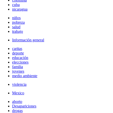
colombia
cuba
nicaragua
niños
pobreza
salud
trabajo
Información general
caritas
deporte
educación
elecciones
familia
jovenes
medio ambiente
violencia
Mexico
aborto
Desapariciones
drogas