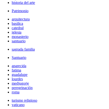
historia del arte
Patrimonio
arquitectura
basilica
catedral
iglesia
monasterio
santuario
sagrada familia
Santuario
aparecida
fatima
guadalupe
lourdes
medjugorje
peregrinación
roma
turismo religioso
vaticano