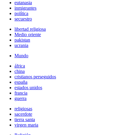
eutanasia
inmigrantes
política
secuestro
libertad religiosa
Medio oriente
pakistan
ucrania
Mundo
áfrica
china
cristianos perseguidos
españa
estados unidos
francia
guerra
religiosas
sacerdote
tierra santa
virgen maria