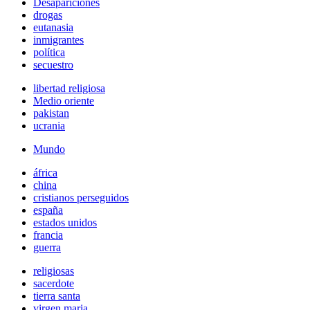
Desapariciones
drogas
eutanasia
inmigrantes
política
secuestro
libertad religiosa
Medio oriente
pakistan
ucrania
Mundo
áfrica
china
cristianos perseguidos
españa
estados unidos
francia
guerra
religiosas
sacerdote
tierra santa
virgen maria