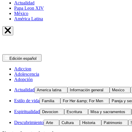
Actualidad
Papa Leon XIV
México
América Latina
Edición
español
Adiccion
Adolescencia
Adopción
Actualidad
America latina
Información general
Mexico
Estilo de vida
Familia
For Her &amp; For Men
Pareja y se
Espiritualidad
Devocion
Escritura
Misa y sacramentos
Descubrimiento
Arte
Cultura
Historia
Patrimonio