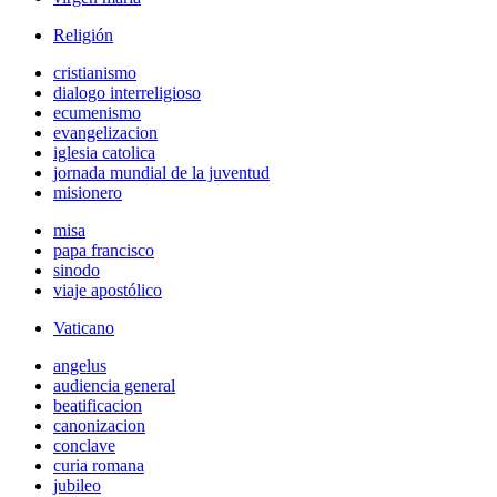
Religión
cristianismo
dialogo interreligioso
ecumenismo
evangelizacion
iglesia catolica
jornada mundial de la juventud
misionero
misa
papa francisco
sinodo
viaje apostólico
Vaticano
angelus
audiencia general
beatificacion
canonizacion
conclave
curia romana
jubileo