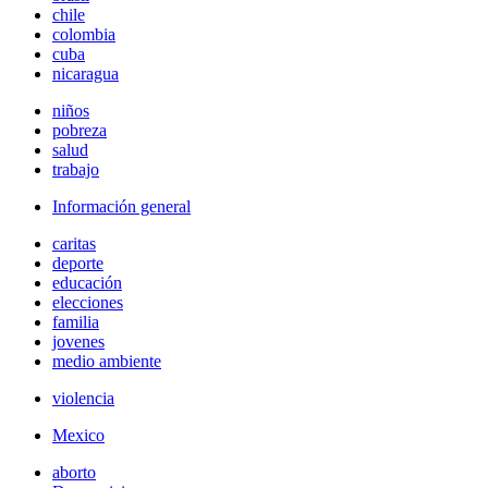
chile
colombia
cuba
nicaragua
niños
pobreza
salud
trabajo
Información general
caritas
deporte
educación
elecciones
familia
jovenes
medio ambiente
violencia
Mexico
aborto