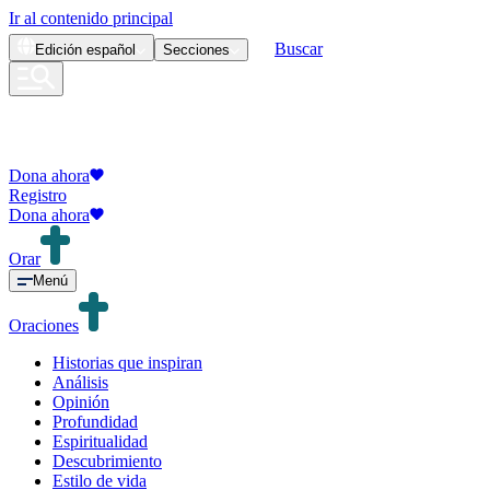
Ir al contenido principal
Buscar
Edición
español
Secciones
Dona ahora
Registro
Dona ahora
Orar
Menú
Oraciones
Historias que inspiran
Análisis
Opinión
Profundidad
Espiritualidad
Descubrimiento
Estilo de vida