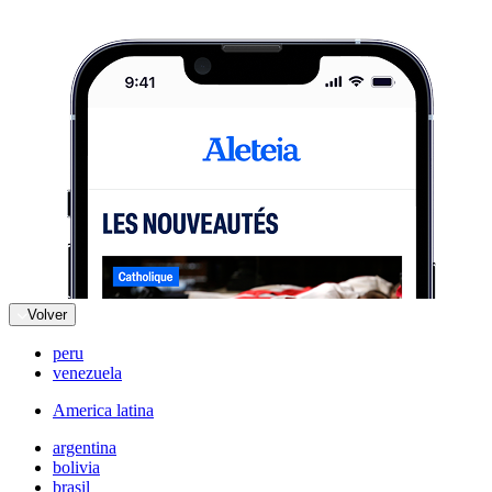
Volver
peru
venezuela
America latina
argentina
bolivia
brasil