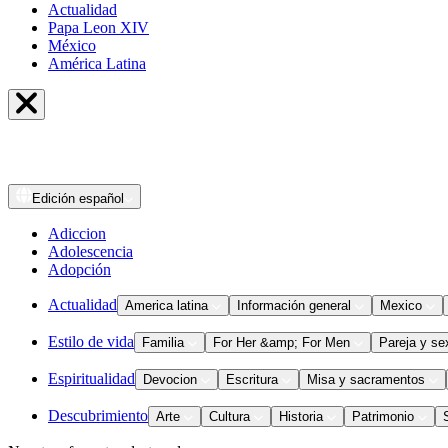
Actualidad
Papa Leon XIV
México
América Latina
Edición
español
Adiccion
Adolescencia
Adopción
Actualidad
America latina
Información general
Mexico
Estilo de vida
Familia
For Her &amp; For Men
Pareja y se
Espiritualidad
Devocion
Escritura
Misa y sacramentos
Descubrimiento
Arte
Cultura
Historia
Patrimonio