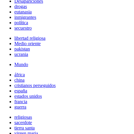
Desapariciones
drogas
eutanasia
inmigrantes
política
secuestro
libertad religiosa
Medio oriente
pakistan
ucrania
Mundo
áfrica
china
cristianos perseguidos
españa
estados unidos
francia
guerra
religiosas
sacerdote
tierra santa
virgen maria