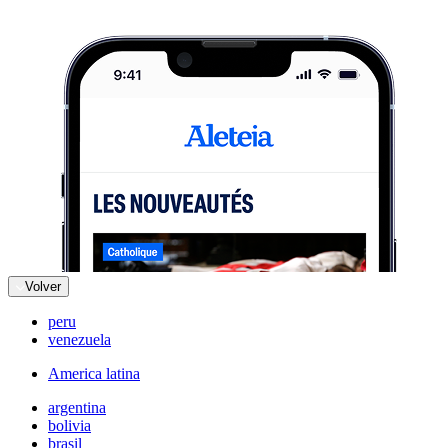
Volver
peru
venezuela
America latina
argentina
bolivia
brasil