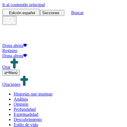
Ir al contenido principal
Buscar
Edición
español
Secciones
Dona ahora
Registro
Dona ahora
Orar
Menú
Oraciones
Historias que inspiran
Análisis
Opinión
Profundidad
Espiritualidad
Descubrimiento
Estilo de vida