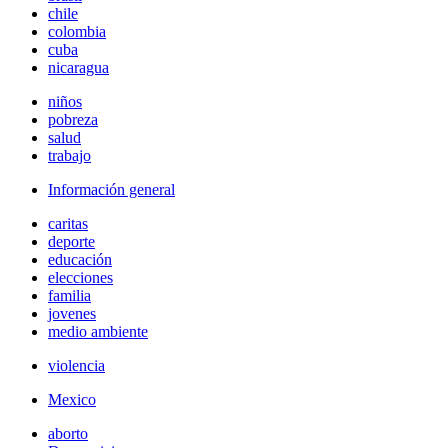
chile
colombia
cuba
nicaragua
niños
pobreza
salud
trabajo
Información general
caritas
deporte
educación
elecciones
familia
jovenes
medio ambiente
violencia
Mexico
aborto