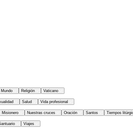
Mundo
Religión
Vaticano
xualidad
Salud
Vida profesional
Misionero
Nuestras cruces
Oración
Santos
Tiempos litúrgi
Santuario
Viajes