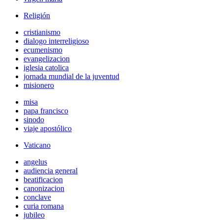
Religión
cristianismo
dialogo interreligioso
ecumenismo
evangelizacion
iglesia catolica
jornada mundial de la juventud
misionero
misa
papa francisco
sinodo
viaje apostólico
Vaticano
angelus
audiencia general
beatificacion
canonizacion
conclave
curia romana
jubileo