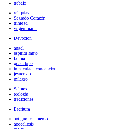
trabajo
reliquias
Sagrado Corazón
trinidad
virgen maria
Devocion
angel
espiritu santo
fatima
guadalupe
inmaculada concepción
jesucristo
milagro
Salmos
teologia
tradiciones
Escritura
antiguo testamento
apocalipsis