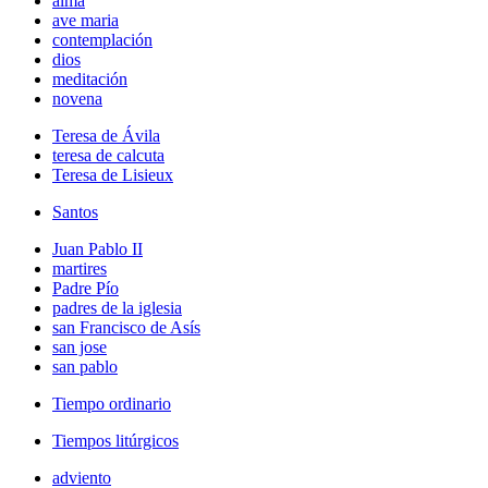
alma
ave maria
contemplación
dios
meditación
novena
Teresa de Ávila
teresa de calcuta
Teresa de Lisieux
Santos
Juan Pablo II
martires
Padre Pío
padres de la iglesia
san Francisco de Asís
san jose
san pablo
Tiempo ordinario
Tiempos litúrgicos
adviento