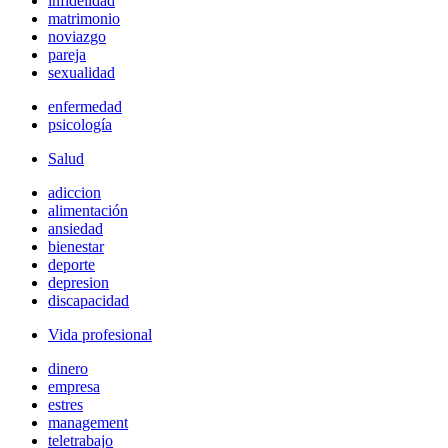
infidelidad
matrimonio
noviazgo
pareja
sexualidad
enfermedad
psicología
Salud
adiccion
alimentación
ansiedad
bienestar
deporte
depresion
discapacidad
Vida profesional
dinero
empresa
estres
management
teletrabajo