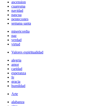
ascension
cuaresma
navidad
pascua
pentecostes
semana santa
misericordia
paz
verdad
virtud
Valores espiritualidad
alegria
amor
caridad
esperanza
fe
gracia
humildad
Arte
alabanza