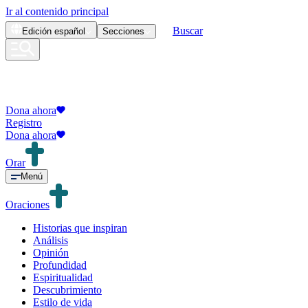
Ir al contenido principal
Buscar
Edición
español
Secciones
Dona ahora
Registro
Dona ahora
Orar
Menú
Oraciones
Historias que inspiran
Análisis
Opinión
Profundidad
Espiritualidad
Descubrimiento
Estilo de vida