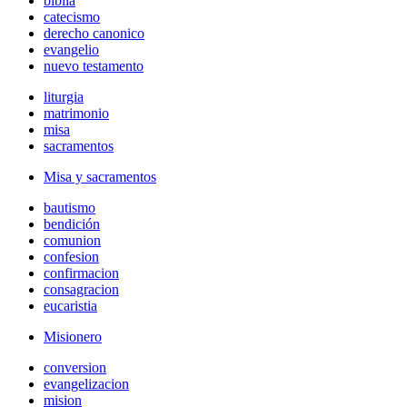
biblia
catecismo
derecho canonico
evangelio
nuevo testamento
liturgia
matrimonio
misa
sacramentos
Misa y sacramentos
bautismo
bendición
comunion
confesion
confirmacion
consagracion
eucaristia
Misionero
conversion
evangelizacion
mision