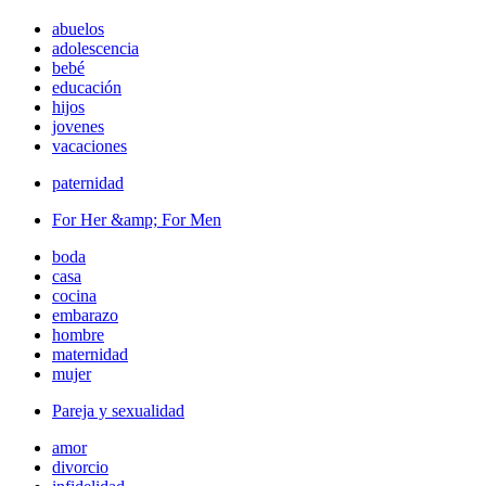
abuelos
adolescencia
bebé
educación
hijos
jovenes
vacaciones
paternidad
For Her &amp; For Men
boda
casa
cocina
embarazo
hombre
maternidad
mujer
Pareja y sexualidad
amor
divorcio