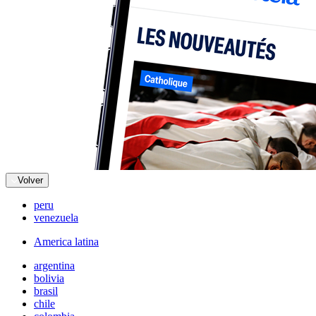
Volver
peru
venezuela
America latina
argentina
bolivia
brasil
chile