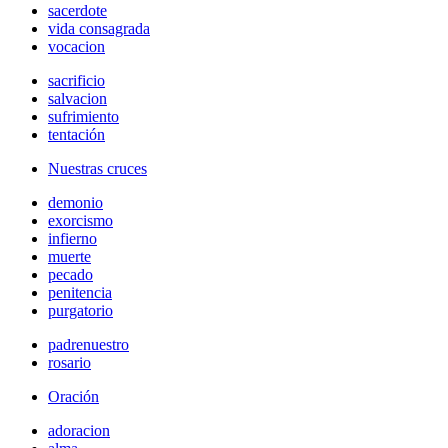
sacerdote
vida consagrada
vocacion
sacrificio
salvacion
sufrimiento
tentación
Nuestras cruces
demonio
exorcismo
infierno
muerte
pecado
penitencia
purgatorio
padrenuestro
rosario
Oración
adoracion