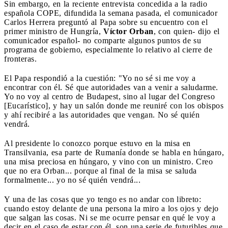
Sin embargo, en la reciente entrevista concedida a la radio
española COPE, difundida la semana pasada, el comunicador
Carlos Herrera preguntó al Papa sobre su encuentro con el
primer ministro de Hungría,
Víctor Orban
, con quien- dijo el
comunicador español- no comparte algunos puntos de su
programa de gobierno, especialmente lo relativo al cierre de
fronteras.
El Papa respondió a la cuestión: "Yo no sé si me voy a
encontrar con él. Sé que autoridades van a venir a saludarme.
Yo no voy al centro de Budapest, sino al lugar del Congreso
[Eucarístico], y hay un salón donde me reuniré con los obispos
y ahí recibiré a las autoridades que vengan. No sé quién
vendrá.
Al presidente lo conozco porque estuvo en la misa en
Transilvania, esa parte de Rumanía donde se habla en húngaro,
una misa preciosa en húngaro, y vino con un ministro. Creo
que no era Orban... porque al final de la misa se saluda
formalmente... yo no sé quién vendrá...
Y una de las cosas que yo tengo es no andar con libreto:
cuando estoy delante de una persona la miro a los ojos y dejo
que salgan las cosas. Ni se me ocurre pensar en qué le voy a
decir en el caso de estar con él, son una serie de futuribles que