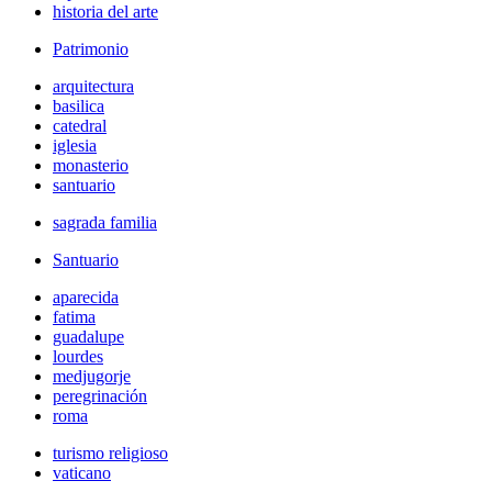
historia del arte
Patrimonio
arquitectura
basilica
catedral
iglesia
monasterio
santuario
sagrada familia
Santuario
aparecida
fatima
guadalupe
lourdes
medjugorje
peregrinación
roma
turismo religioso
vaticano