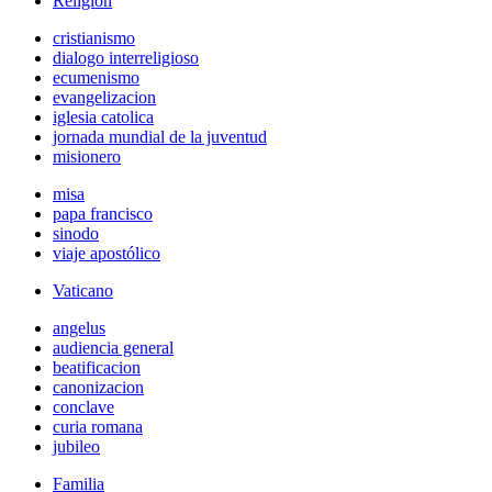
Religión
cristianismo
dialogo interreligioso
ecumenismo
evangelizacion
iglesia catolica
jornada mundial de la juventud
misionero
misa
papa francisco
sinodo
viaje apostólico
Vaticano
angelus
audiencia general
beatificacion
canonizacion
conclave
curia romana
jubileo
Familia