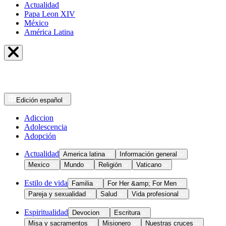
Actualidad
Papa Leon XIV
México
América Latina
Edición
español
Adiccion
Adolescencia
Adopción
Actualidad
America latina
Información general
Mexico
Mundo
Religión
Vaticano
Estilo de vida
Familia
For Her &amp; For Men
Pareja y sexualidad
Salud
Vida profesional
Espiritualidad
Devocion
Escritura
Misa y sacramentos
Misionero
Nuestras cruces