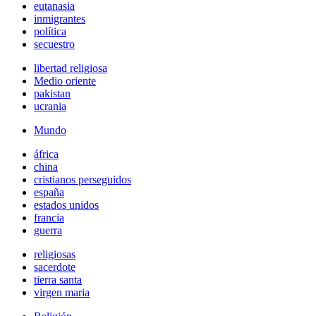
eutanasia
inmigrantes
política
secuestro
libertad religiosa
Medio oriente
pakistan
ucrania
Mundo
áfrica
china
cristianos perseguidos
españa
estados unidos
francia
guerra
religiosas
sacerdote
tierra santa
virgen maria