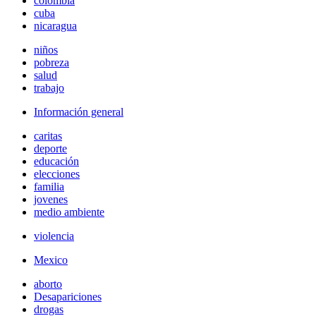
colombia
cuba
nicaragua
niños
pobreza
salud
trabajo
Información general
caritas
deporte
educación
elecciones
familia
jovenes
medio ambiente
violencia
Mexico
aborto
Desapariciones
drogas