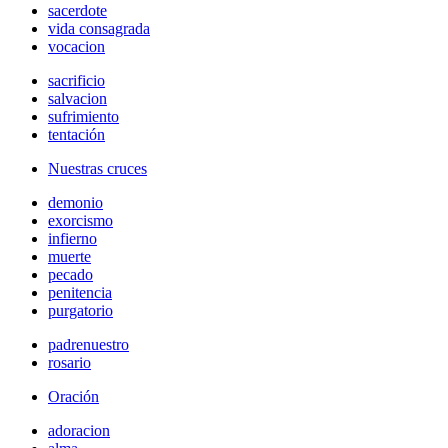
sacerdote
vida consagrada
vocacion
sacrificio
salvacion
sufrimiento
tentación
Nuestras cruces
demonio
exorcismo
infierno
muerte
pecado
penitencia
purgatorio
padrenuestro
rosario
Oración
adoracion