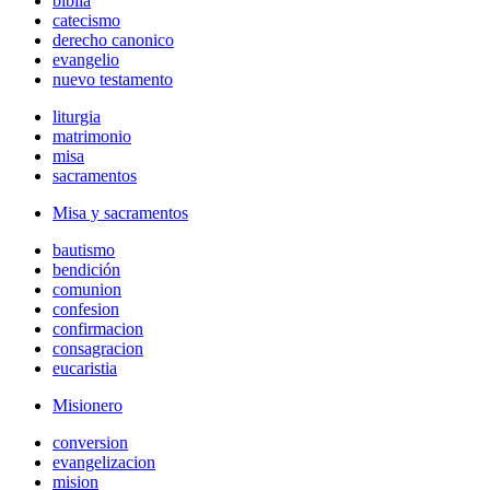
biblia
catecismo
derecho canonico
evangelio
nuevo testamento
liturgia
matrimonio
misa
sacramentos
Misa y sacramentos
bautismo
bendición
comunion
confesion
confirmacion
consagracion
eucaristia
Misionero
conversion
evangelizacion
mision