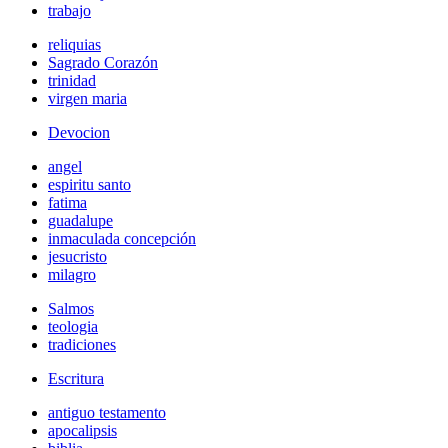
trabajo
reliquias
Sagrado Corazón
trinidad
virgen maria
Devocion
angel
espiritu santo
fatima
guadalupe
inmaculada concepción
jesucristo
milagro
Salmos
teologia
tradiciones
Escritura
antiguo testamento
apocalipsis