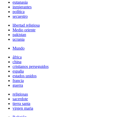
eutanasia
inmigrantes
política
secuestro
libertad religiosa
Medio oriente
pakistan
ucrania
Mundo
áfrica
china
cristianos perseguidos
españa
estados unidos
francia
guerra
religiosas
sacerdote
tierra santa
virgen maria