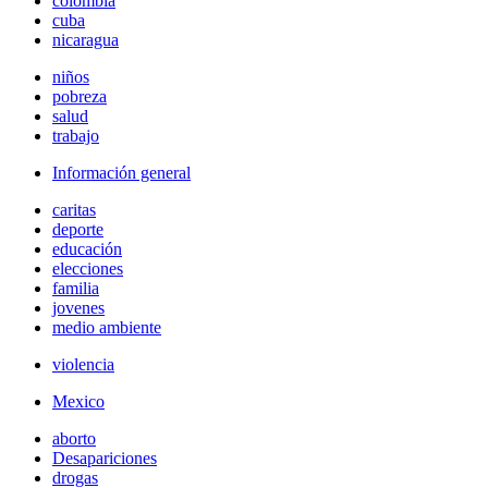
colombia
cuba
nicaragua
niños
pobreza
salud
trabajo
Información general
caritas
deporte
educación
elecciones
familia
jovenes
medio ambiente
violencia
Mexico
aborto
Desapariciones
drogas