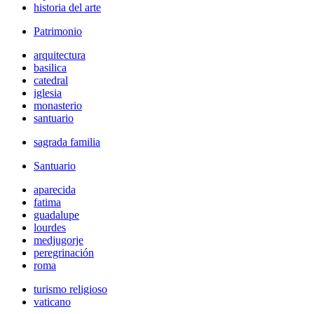
historia del arte
Patrimonio
arquitectura
basilica
catedral
iglesia
monasterio
santuario
sagrada familia
Santuario
aparecida
fatima
guadalupe
lourdes
medjugorje
peregrinación
roma
turismo religioso
vaticano