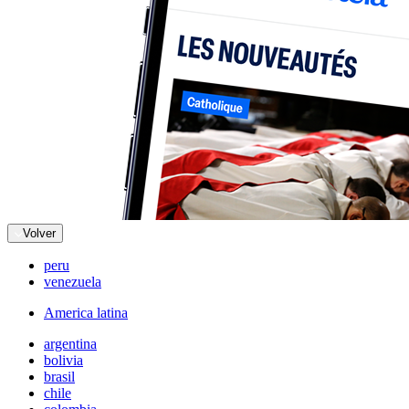
Volver
peru
venezuela
America latina
argentina
bolivia
brasil
chile