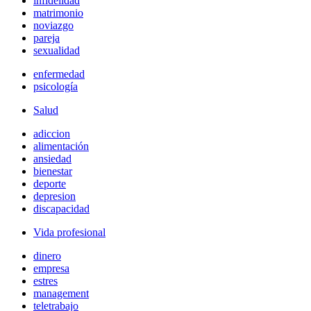
infidelidad
matrimonio
noviazgo
pareja
sexualidad
enfermedad
psicología
Salud
adiccion
alimentación
ansiedad
bienestar
deporte
depresion
discapacidad
Vida profesional
dinero
empresa
estres
management
teletrabajo