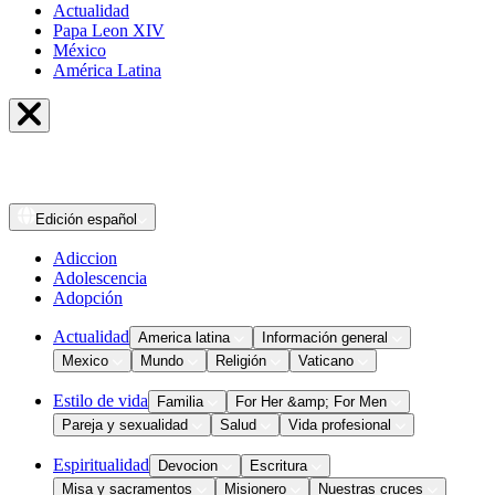
Actualidad
Papa Leon XIV
México
América Latina
Edición
español
Adiccion
Adolescencia
Adopción
Actualidad
America latina
Información general
Mexico
Mundo
Religión
Vaticano
Estilo de vida
Familia
For Her &amp; For Men
Pareja y sexualidad
Salud
Vida profesional
Espiritualidad
Devocion
Escritura
Misa y sacramentos
Misionero
Nuestras cruces