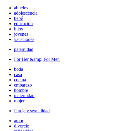
abuelos
adolescencia
bebé
educación
hijos
jovenes
vacaciones
paternidad
For Her &amp; For Men
boda
casa
cocina
embarazo
hombre
maternidad
mujer
Pareja y sexualidad
amor
divorcio