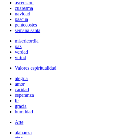
ascension
cuaresma
navidad
pascua
pentecostes
semana santa
misericordia
paz
verdad
virtud
Valores espiritualidad
alegria
amor
caridad
esperanza
fe
gracia
humildad
Arte
alabanza