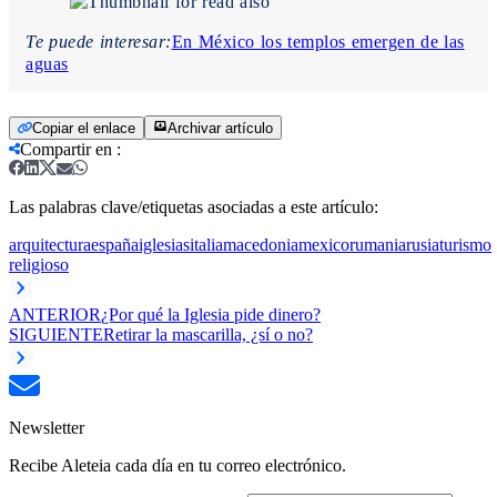
Te puede interesar:
En México los templos emergen de las
aguas
Copiar el enlace
Archivar artículo
Compartir en
:
Las palabras clave/etiquetas asociadas a este artículo:
arquitectura
españa
iglesias
italia
macedonia
mexico
rumania
rusia
turismo
religioso
ANTERIOR
¿Por qué la Iglesia pide dinero?
SIGUIENTE
Retirar la mascarilla, ¿sí o no?
Newsletter
Recibe Aleteia cada día en tu correo electrónico.