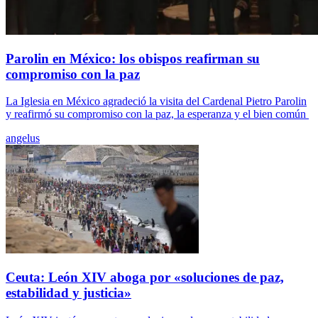
Parolin en México: los obispos reafirman su
compromiso con la paz
La Iglesia en México agradeció la visita del Cardenal Pietro Parolin
y reafirmó su compromiso con la paz, la esperanza y el bien común
angelus
Ceuta: León XIV aboga por «soluciones de paz,
estabilidad y justicia»