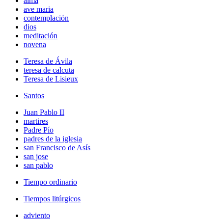
alma
ave maria
contemplación
dios
meditación
novena
Teresa de Ávila
teresa de calcuta
Teresa de Lisieux
Santos
Juan Pablo II
martires
Padre Pío
padres de la iglesia
san Francisco de Asís
san jose
san pablo
Tiempo ordinario
Tiempos litúrgicos
adviento