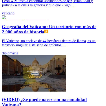
León XIV instó a encontrar «soluciones de paz, estabilidad y
justicia» a la crisis migratoria y dijo que «Sigo...
vaticano
Geografía del Vaticano: Un territorio con más de
2.000 años de historia
El Vaticano, un enclave de 44 hectáreas dentro de Roma, es un
territorio singular. Esta serie de artículos,...
diplomacia
(VIDEO) ¿Se puede nacer con nacionalidad
Vaticana?