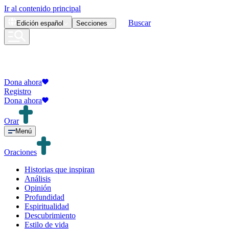
Ir al contenido principal
Buscar
Edición
español
Secciones
Dona ahora
Registro
Dona ahora
Orar
Menú
Oraciones
Historias que inspiran
Análisis
Opinión
Profundidad
Espiritualidad
Descubrimiento
Estilo de vida