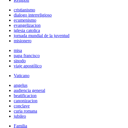
Religión
cristianismo
dialogo interreligioso
ecumenismo
evangelizacion
iglesia catolica
jornada mundial de la juventud
misionero
misa
papa francisco
sinodo
viaje apostólico
Vaticano
angelus
audiencia general
beatificacion
canonizacion
conclave
curia romana
jubileo
Familia