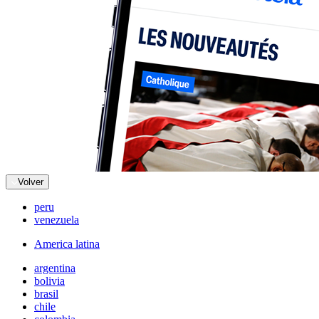
Volver
peru
venezuela
America latina
argentina
bolivia
brasil
chile