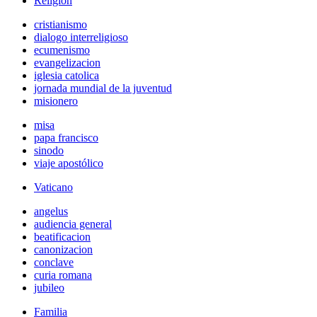
Religión
cristianismo
dialogo interreligioso
ecumenismo
evangelizacion
iglesia catolica
jornada mundial de la juventud
misionero
misa
papa francisco
sinodo
viaje apostólico
Vaticano
angelus
audiencia general
beatificacion
canonizacion
conclave
curia romana
jubileo
Familia