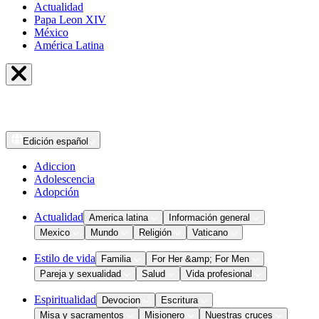
Actualidad
Papa Leon XIV
México
América Latina
Edición
español
Adiccion
Adolescencia
Adopción
Actualidad
America latina
Información general
Mexico
Mundo
Religión
Vaticano
Estilo de vida
Familia
For Her &amp; For Men
Pareja y sexualidad
Salud
Vida profesional
Espiritualidad
Devocion
Escritura
Misa y sacramentos
Misionero
Nuestras cruces