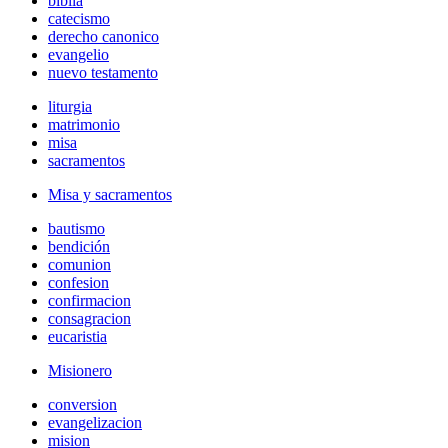
biblia
catecismo
derecho canonico
evangelio
nuevo testamento
liturgia
matrimonio
misa
sacramentos
Misa y sacramentos
bautismo
bendición
comunion
confesion
confirmacion
consagracion
eucaristia
Misionero
conversion
evangelizacion
mision