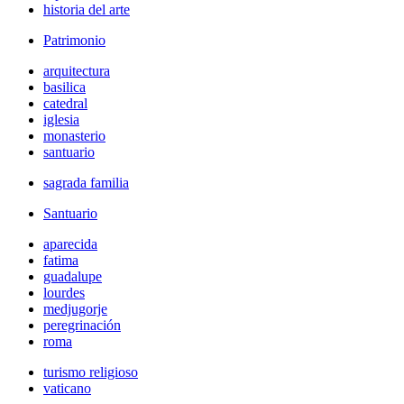
historia del arte
Patrimonio
arquitectura
basilica
catedral
iglesia
monasterio
santuario
sagrada familia
Santuario
aparecida
fatima
guadalupe
lourdes
medjugorje
peregrinación
roma
turismo religioso
vaticano