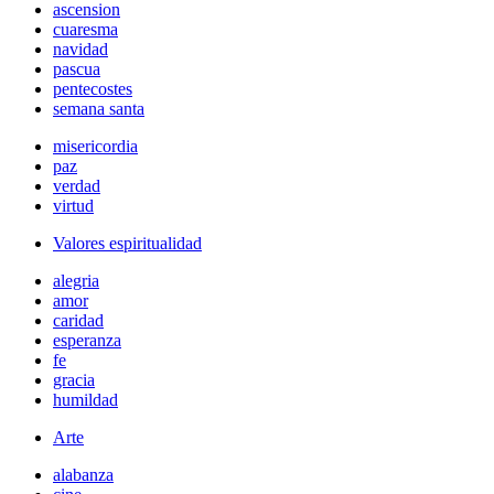
ascension
cuaresma
navidad
pascua
pentecostes
semana santa
misericordia
paz
verdad
virtud
Valores espiritualidad
alegria
amor
caridad
esperanza
fe
gracia
humildad
Arte
alabanza