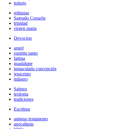
trabajo
reliquias
Sagrado Corazón
trinidad
virgen maria
Devocion
angel
espiritu santo
fatima
guadalupe
inmaculada concepción
jesucristo
milagro
Salmos
teologia
tradiciones
Escritura
antiguo testamento
apocalipsis