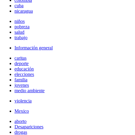
colombia
cuba
nicaragua
niños
pobreza
salud
trabajo
Información general
caritas
deporte
educación
elecciones
familia
jovenes
medio ambiente
violencia
Mexico
aborto
Desapariciones
drogas