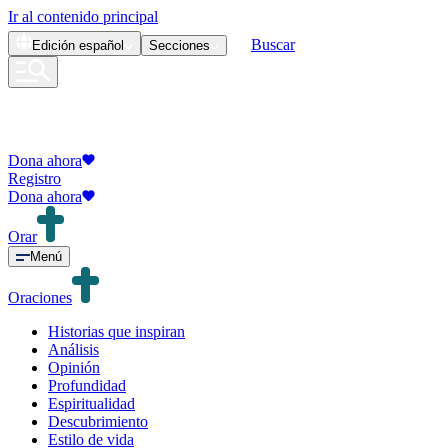
Ir al contenido principal
Buscar
Edición
español
Secciones
Dona ahora
Registro
Dona ahora
Orar
Menú
Oraciones
Historias que inspiran
Análisis
Opinión
Profundidad
Espiritualidad
Descubrimiento
Estilo de vida