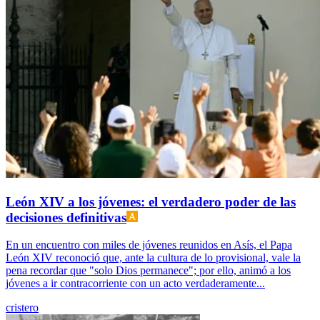
León XIV a los jóvenes: el verdadero poder de las
decisiones definitivas
En un encuentro con miles de jóvenes reunidos en Asís, el Papa
León XIV reconoció que, ante la cultura de lo provisional, vale la
pena recordar que "solo Dios permanece"; por ello, animó a los
jóvenes a ir contracorriente con un acto verdaderamente...
cristero