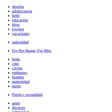
abuelos
adolescencia
bebé
educación
hijos
jovenes
vacaciones
paternidad
For Her &amp; For Men
boda
casa
cocina
embarazo
hombre
maternidad
mujer
Pareja y sexualidad
amor
divorcio