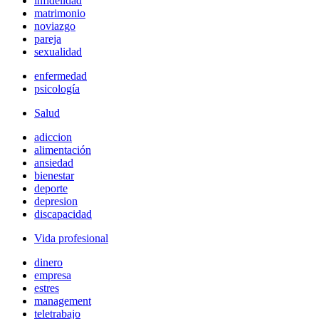
infidelidad
matrimonio
noviazgo
pareja
sexualidad
enfermedad
psicología
Salud
adiccion
alimentación
ansiedad
bienestar
deporte
depresion
discapacidad
Vida profesional
dinero
empresa
estres
management
teletrabajo