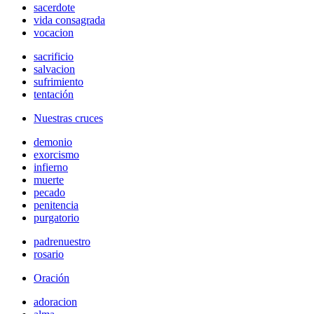
sacerdote
vida consagrada
vocacion
sacrificio
salvacion
sufrimiento
tentación
Nuestras cruces
demonio
exorcismo
infierno
muerte
pecado
penitencia
purgatorio
padrenuestro
rosario
Oración
adoracion