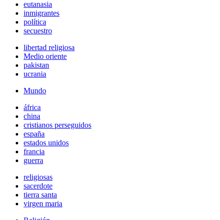
eutanasia
inmigrantes
política
secuestro
libertad religiosa
Medio oriente
pakistan
ucrania
Mundo
áfrica
china
cristianos perseguidos
españa
estados unidos
francia
guerra
religiosas
sacerdote
tierra santa
virgen maria