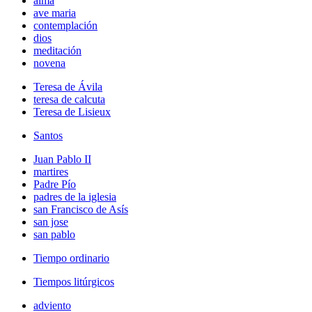
alma
ave maria
contemplación
dios
meditación
novena
Teresa de Ávila
teresa de calcuta
Teresa de Lisieux
Santos
Juan Pablo II
martires
Padre Pío
padres de la iglesia
san Francisco de Asís
san jose
san pablo
Tiempo ordinario
Tiempos litúrgicos
adviento