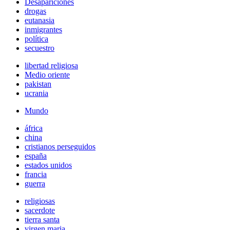
Desapariciones
drogas
eutanasia
inmigrantes
política
secuestro
libertad religiosa
Medio oriente
pakistan
ucrania
Mundo
áfrica
china
cristianos perseguidos
españa
estados unidos
francia
guerra
religiosas
sacerdote
tierra santa
virgen maria