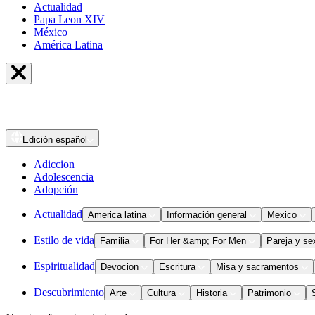
Actualidad
Papa Leon XIV
México
América Latina
Edición
español
Adiccion
Adolescencia
Adopción
Actualidad
America latina
Información general
Mexico
Estilo de vida
Familia
For Her &amp; For Men
Pareja y se
Espiritualidad
Devocion
Escritura
Misa y sacramentos
Descubrimiento
Arte
Cultura
Historia
Patrimonio