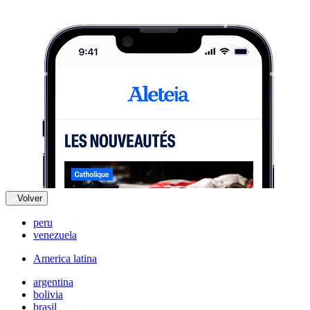
Volver
peru
venezuela
America latina
argentina
bolivia
brasil