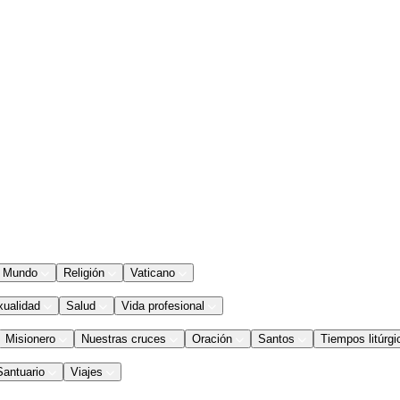
Mundo
Religión
Vaticano
xualidad
Salud
Vida profesional
Misionero
Nuestras cruces
Oración
Santos
Tiempos litúrgi
Santuario
Viajes