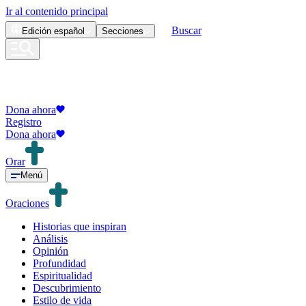
Ir al contenido principal
Buscar
Edición
español
Secciones
Dona ahora
Registro
Dona ahora
Orar
Menú
Oraciones
Historias que inspiran
Análisis
Opinión
Profundidad
Espiritualidad
Descubrimiento
Estilo de vida