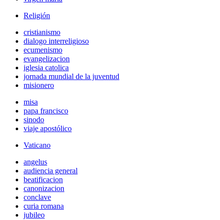
Religión
cristianismo
dialogo interreligioso
ecumenismo
evangelizacion
iglesia catolica
jornada mundial de la juventud
misionero
misa
papa francisco
sinodo
viaje apostólico
Vaticano
angelus
audiencia general
beatificacion
canonizacion
conclave
curia romana
jubileo