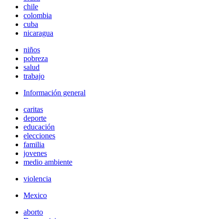
chile
colombia
cuba
nicaragua
niños
pobreza
salud
trabajo
Información general
caritas
deporte
educación
elecciones
familia
jovenes
medio ambiente
violencia
Mexico
aborto