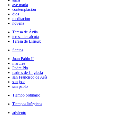
alma
ave maria
contemplación
dios
meditación
novena
Teresa de Ávila
teresa de calcuta
Teresa de Lisieux
Santos
Juan Pablo II
martires
Padre Pío
padres de la iglesia
san Francisco de Asís
san jose
san pablo
Tiempo ordinario
Tiempos litúrgicos
adviento