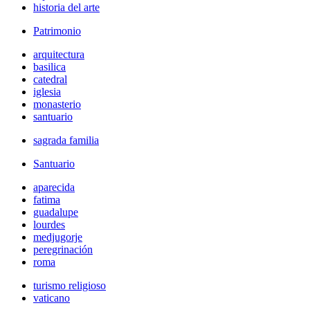
historia del arte
Patrimonio
arquitectura
basilica
catedral
iglesia
monasterio
santuario
sagrada familia
Santuario
aparecida
fatima
guadalupe
lourdes
medjugorje
peregrinación
roma
turismo religioso
vaticano