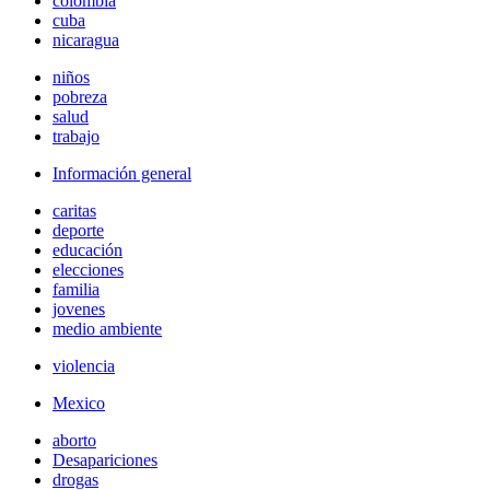
colombia
cuba
nicaragua
niños
pobreza
salud
trabajo
Información general
caritas
deporte
educación
elecciones
familia
jovenes
medio ambiente
violencia
Mexico
aborto
Desapariciones
drogas