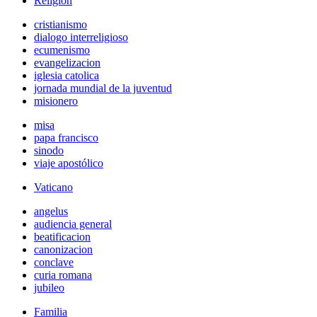
Religión
cristianismo
dialogo interreligioso
ecumenismo
evangelizacion
iglesia catolica
jornada mundial de la juventud
misionero
misa
papa francisco
sinodo
viaje apostólico
Vaticano
angelus
audiencia general
beatificacion
canonizacion
conclave
curia romana
jubileo
Familia