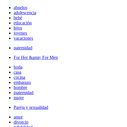
abuelos
adolescencia
bebé
educación
hijos
jovenes
vacaciones
paternidad
For Her &amp; For Men
boda
casa
cocina
embarazo
hombre
maternidad
mujer
Pareja y sexualidad
amor
divorcio