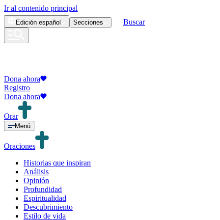
Ir al contenido principal
Buscar
Edición
español
Secciones
Dona ahora
Registro
Dona ahora
Orar
Menú
Oraciones
Historias que inspiran
Análisis
Opinión
Profundidad
Espiritualidad
Descubrimiento
Estilo de vida