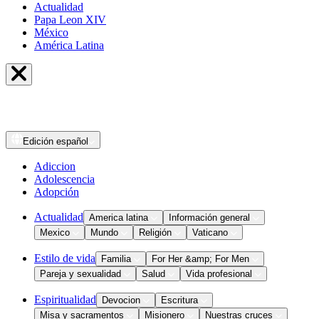
Actualidad
Papa Leon XIV
México
América Latina
Edición
español
Adiccion
Adolescencia
Adopción
Actualidad
America latina
Información general
Mexico
Mundo
Religión
Vaticano
Estilo de vida
Familia
For Her &amp; For Men
Pareja y sexualidad
Salud
Vida profesional
Espiritualidad
Devocion
Escritura
Misa y sacramentos
Misionero
Nuestras cruces