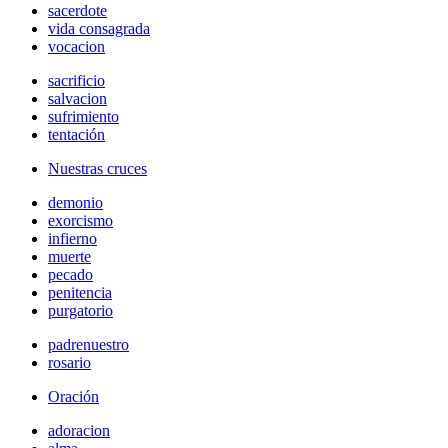
sacerdote
vida consagrada
vocacion
sacrificio
salvacion
sufrimiento
tentación
Nuestras cruces
demonio
exorcismo
infierno
muerte
pecado
penitencia
purgatorio
padrenuestro
rosario
Oración
adoracion