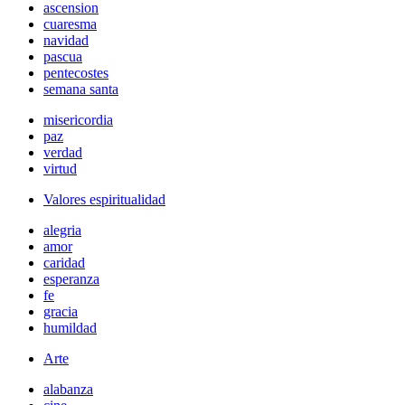
ascension
cuaresma
navidad
pascua
pentecostes
semana santa
misericordia
paz
verdad
virtud
Valores espiritualidad
alegria
amor
caridad
esperanza
fe
gracia
humildad
Arte
alabanza