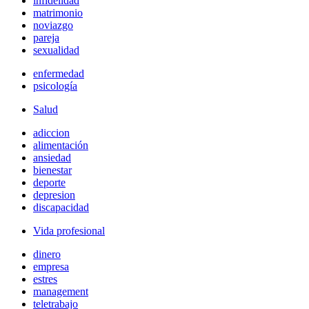
infidelidad
matrimonio
noviazgo
pareja
sexualidad
enfermedad
psicología
Salud
adiccion
alimentación
ansiedad
bienestar
deporte
depresion
discapacidad
Vida profesional
dinero
empresa
estres
management
teletrabajo