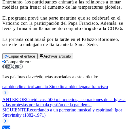
Entretanto, los participantes animará a las religiones a tomar
medidas para frenar el aumento de las temperaturas globales.
El programa prevé una parte matutina que se celebrará en el
Vaticano con la participación del Papa Francisco. Además, se
leerá y firmará un llamamiento conjunto dirigido a la COP26.
La jornada continuará por la tarde en el Palazzo Borromeo,
sede de la embajada de Italia ante la Santa Sede.
Copiar el enlace
Archivar artículo
Compartir en
:
Las palabras clave/etiquetas asociadas a este artículo:
cambio climatico
Laudato Si
medio ambiente
papa francisco
ANTERIOR
Covid: casi 500 mil muertos, las oraciones de la Iglesia
y las protestas por la mala gestión de la pandemia
SIGUIENTE
Recordando a un peregrino musical y espiritual: Igor
Stravinsky (1882-1971)