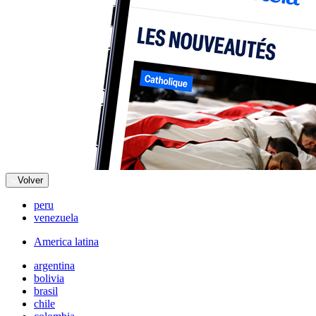
Volver
peru
venezuela
America latina
argentina
bolivia
brasil
chile