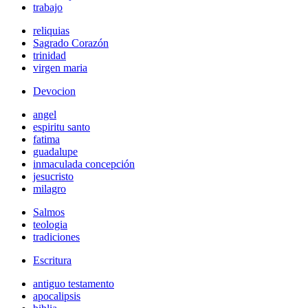
trabajo
reliquias
Sagrado Corazón
trinidad
virgen maria
Devocion
angel
espiritu santo
fatima
guadalupe
inmaculada concepción
jesucristo
milagro
Salmos
teologia
tradiciones
Escritura
antiguo testamento
apocalipsis