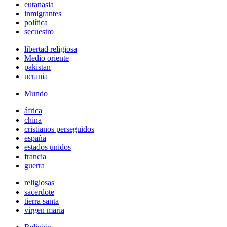
eutanasia
inmigrantes
política
secuestro
libertad religiosa
Medio oriente
pakistan
ucrania
Mundo
áfrica
china
cristianos perseguidos
españa
estados unidos
francia
guerra
religiosas
sacerdote
tierra santa
virgen maria