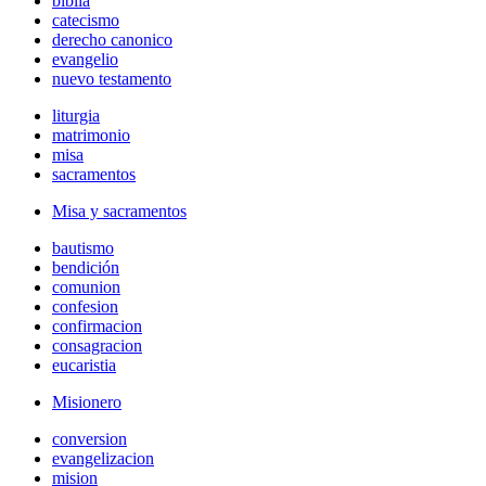
biblia
catecismo
derecho canonico
evangelio
nuevo testamento
liturgia
matrimonio
misa
sacramentos
Misa y sacramentos
bautismo
bendición
comunion
confesion
confirmacion
consagracion
eucaristia
Misionero
conversion
evangelizacion
mision