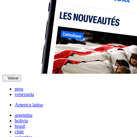
Volver
peru
venezuela
America latina
argentina
bolivia
brasil
chile