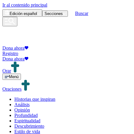
Ir al contenido principal
Buscar
Edición
español
Secciones
Dona ahora
Registro
Dona ahora
Orar
Menú
Oraciones
Historias que inspiran
Análisis
Opinión
Profundidad
Espiritualidad
Descubrimiento
Estilo de vida