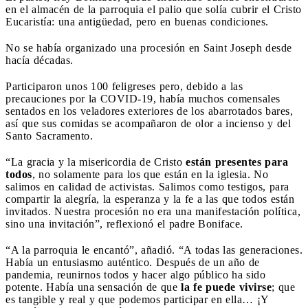
en el almacén de la parroquia el palio que solía cubrir el Cristo
Eucaristía: una antigüedad, pero en buenas condiciones.
No se había organizado una procesión en Saint Joseph desde
hacía décadas.
Participaron unos 100 feligreses pero, debido a las
precauciones por la COVID-19, había muchos comensales
sentados en los veladores exteriores de los abarrotados bares,
así que sus comidas se acompañaron de olor a incienso y del
Santo Sacramento.
“La gracia y la misericordia de Cristo
están presentes para
todos
, no solamente para los que están en la iglesia. No
salimos en calidad de activistas. Salimos como testigos, para
compartir la alegría, la esperanza y la fe a las que todos están
invitados. Nuestra procesión no era una manifestación política,
sino una invitación”, reflexionó el padre Boniface.
“A la parroquia le encantó”, añadió. “A todas las generaciones.
Había un entusiasmo auténtico. Después de un año de
pandemia, reunirnos todos y hacer algo público ha sido
potente. Había una sensación de que
la fe puede vivirse
; que
es tangible y real y que podemos participar en ella… ¡Y