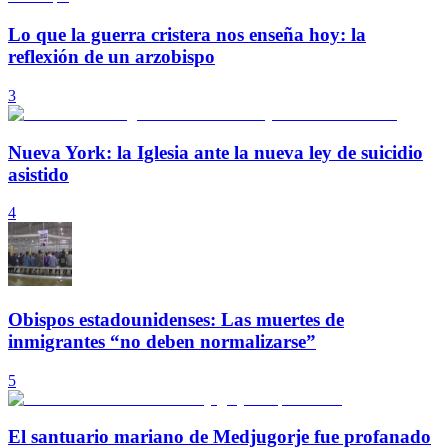
Lo que la guerra cristera nos enseña hoy: la
reflexión de un arzobispo
3
Nueva York: la Iglesia ante la nueva ley de suicidio
asistido
4
Obispos estadounidenses: Las muertes de
inmigrantes “no deben normalizarse”
5
El santuario mariano de Medjugorje fue profanado