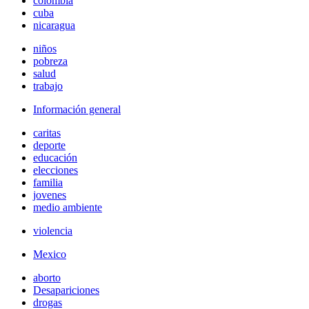
colombia
cuba
nicaragua
niños
pobreza
salud
trabajo
Información general
caritas
deporte
educación
elecciones
familia
jovenes
medio ambiente
violencia
Mexico
aborto
Desapariciones
drogas