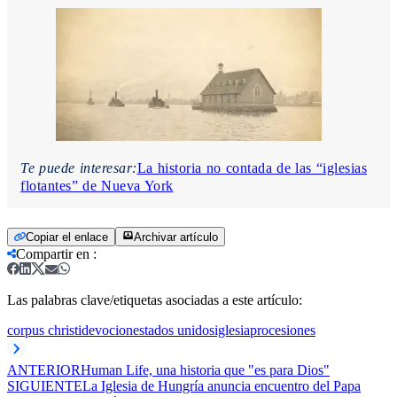
Te puede interesar:
La historia no contada de las “iglesias
flotantes” de Nueva York
Copiar el enlace
Archivar artículo
Compartir en
:
Las palabras clave/etiquetas asociadas a este artículo:
corpus christi
devocion
estados unidos
iglesia
procesiones
ANTERIOR
Human Life, una historia que "es para Dios"
SIGUIENTE
La Iglesia de Hungría anuncia encuentro del Papa