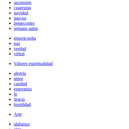
ascension
cuaresma
navidad
pascua
pentecostes
semana santa
misericordia
paz
verdad
virtud
Valores espiritualidad
alegria
amor
caridad
esperanza
fe
gracia
humildad
Arte
alabanza