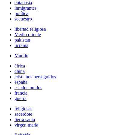
eutanasia
inmigrantes
política
secuestro
libertad religiosa
Medio oriente
pakistan
ucrania
Mundo
áfrica
china
cristianos perseguidos
españa
estados unidos
francia
guerra
religiosas
sacerdote
tierra santa
virgen maria