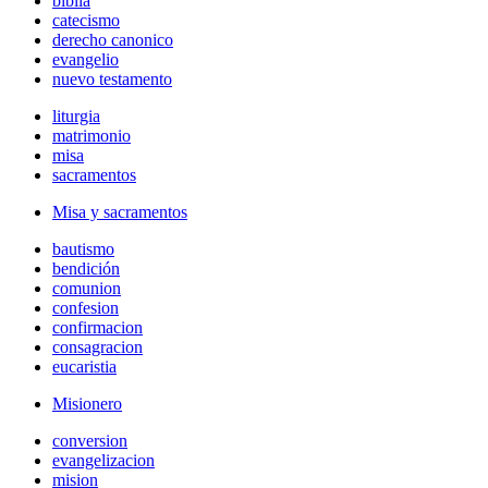
biblia
catecismo
derecho canonico
evangelio
nuevo testamento
liturgia
matrimonio
misa
sacramentos
Misa y sacramentos
bautismo
bendición
comunion
confesion
confirmacion
consagracion
eucaristia
Misionero
conversion
evangelizacion
mision