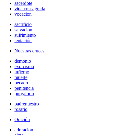
sacerdote
vida consagrada
vocacion
sacrificio
salvacion
sufrimiento
tentación
Nuestras cruces
demonio
exorcismo
infierno
muerte
pecado
penitencia
purgatorio
padrenuestro
rosario
Oración
adoracion