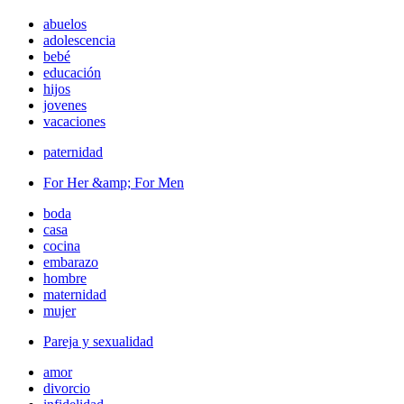
abuelos
adolescencia
bebé
educación
hijos
jovenes
vacaciones
paternidad
For Her &amp; For Men
boda
casa
cocina
embarazo
hombre
maternidad
mujer
Pareja y sexualidad
amor
divorcio