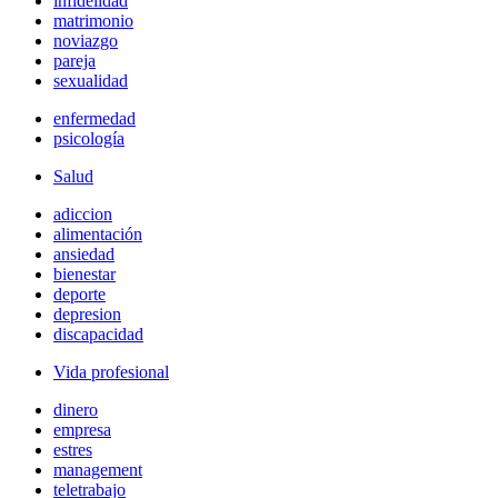
infidelidad
matrimonio
noviazgo
pareja
sexualidad
enfermedad
psicología
Salud
adiccion
alimentación
ansiedad
bienestar
deporte
depresion
discapacidad
Vida profesional
dinero
empresa
estres
management
teletrabajo