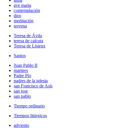
alma
ave maria
contemplación
dios
meditación
novena
Teresa de Ávila
teresa de calcuta
Teresa de Lisieux
Santos
Juan Pablo II
martires
Padre Pío
padres de la iglesia
san Francisco de Asís
san jose
san pablo
Tiempo ordinario
Tiempos litúrgicos
adviento