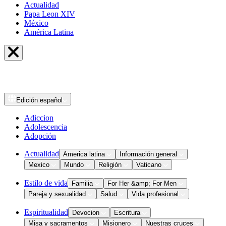
Actualidad
Papa Leon XIV
México
América Latina
Edición
español
Adiccion
Adolescencia
Adopción
Actualidad
America latina
Información general
Mexico
Mundo
Religión
Vaticano
Estilo de vida
Familia
For Her &amp; For Men
Pareja y sexualidad
Salud
Vida profesional
Espiritualidad
Devocion
Escritura
Misa y sacramentos
Misionero
Nuestras cruces