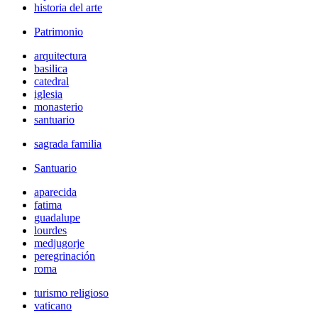
historia del arte
Patrimonio
arquitectura
basilica
catedral
iglesia
monasterio
santuario
sagrada familia
Santuario
aparecida
fatima
guadalupe
lourdes
medjugorje
peregrinación
roma
turismo religioso
vaticano