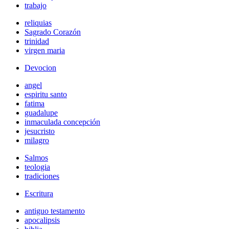
trabajo
reliquias
Sagrado Corazón
trinidad
virgen maria
Devocion
angel
espiritu santo
fatima
guadalupe
inmaculada concepción
jesucristo
milagro
Salmos
teologia
tradiciones
Escritura
antiguo testamento
apocalipsis