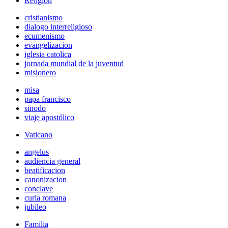
Religión
cristianismo
dialogo interreligioso
ecumenismo
evangelizacion
iglesia catolica
jornada mundial de la juventud
misionero
misa
papa francisco
sinodo
viaje apostólico
Vaticano
angelus
audiencia general
beatificacion
canonizacion
conclave
curia romana
jubileo
Familia