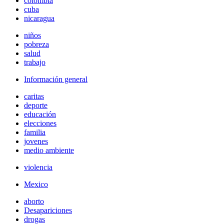
colombia
cuba
nicaragua
niños
pobreza
salud
trabajo
Información general
caritas
deporte
educación
elecciones
familia
jovenes
medio ambiente
violencia
Mexico
aborto
Desapariciones
drogas