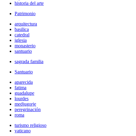
historia del arte
Patrimonio
arquitectura
basilica
catedral
iglesia
monasterio
santuario
sagrada familia
Santuario
aparecida
fatima
guadalupe
lourdes
medjugorje
peregrinación
roma
turismo religioso
vaticano