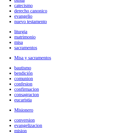
biblia
catecismo
derecho canonico
evangelio
nuevo testamento
liturgia
matrimonio
misa
sacramentos
Misa y sacramentos
bautismo
bendición
comunion
confesion
confirmacion
consagracion
eucaristia
Misionero
conversion
evangelizacion
mision