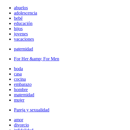
abuelos
adolescencia
bebé
educación
hijos
jovenes
vacaciones
paternidad
For Her &amp; For Men
boda
casa
cocina
embarazo
hombre
maternidad
mujer
Pareja y sexualidad
amor
divorcio