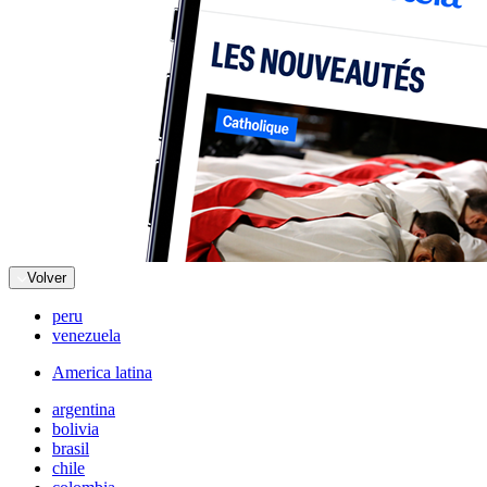
Volver
peru
venezuela
America latina
argentina
bolivia
brasil
chile