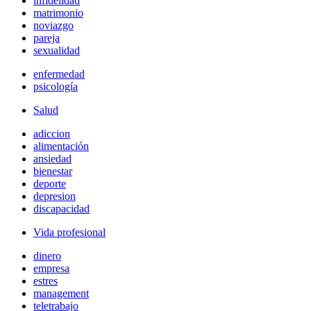
infidelidad
matrimonio
noviazgo
pareja
sexualidad
enfermedad
psicología
Salud
adiccion
alimentación
ansiedad
bienestar
deporte
depresion
discapacidad
Vida profesional
dinero
empresa
estres
management
teletrabajo