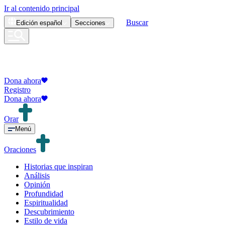
Ir al contenido principal
Buscar
Edición
español
Secciones
Dona ahora
Registro
Dona ahora
Orar
Menú
Oraciones
Historias que inspiran
Análisis
Opinión
Profundidad
Espiritualidad
Descubrimiento
Estilo de vida