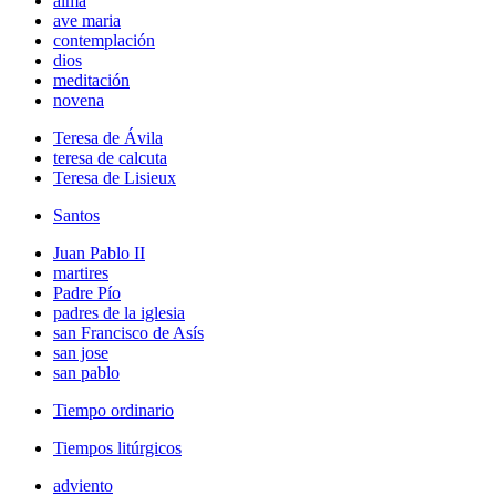
alma
ave maria
contemplación
dios
meditación
novena
Teresa de Ávila
teresa de calcuta
Teresa de Lisieux
Santos
Juan Pablo II
martires
Padre Pío
padres de la iglesia
san Francisco de Asís
san jose
san pablo
Tiempo ordinario
Tiempos litúrgicos
adviento