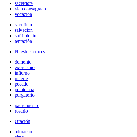
sacerdote
vida consagrada
vocacion
sacrificio
salvacion
sufrimiento
tentación
Nuestras cruces
demonio
exorcismo
infierno
muerte
pecado
penitencia
purgatorio
padrenuestro
rosario
Oración
adoracion