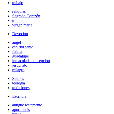
trabajo
reliquias
Sagrado Corazón
trinidad
virgen maria
Devocion
angel
espiritu santo
fatima
guadalupe
inmaculada concepción
jesucristo
milagro
Salmos
teologia
tradiciones
Escritura
antiguo testamento
apocalipsis