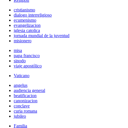
Religión
cristianismo
dialogo interreligioso
ecumenismo
evangelizacion
iglesia catolica
jornada mundial de la juventud
misionero
misa
papa francisco
sinodo
viaje apostólico
Vaticano
angelus
audiencia general
beatificacion
canonizacion
conclave
curia romana
jubileo
Familia