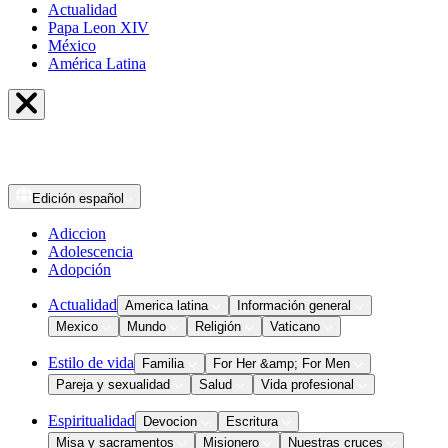
Actualidad
Papa Leon XIV
México
América Latina
Edición
español
Adiccion
Adolescencia
Adopción
Actualidad
America latina
Información general
Mexico
Mundo
Religión
Vaticano
Estilo de vida
Familia
For Her &amp; For Men
Pareja y sexualidad
Salud
Vida profesional
Espiritualidad
Devocion
Escritura
Misa y sacramentos
Misionero
Nuestras cruces