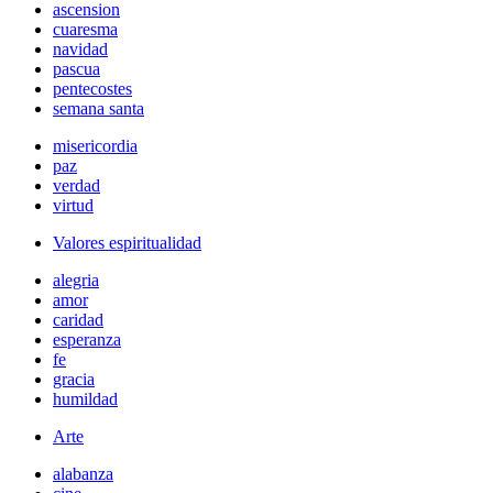
ascension
cuaresma
navidad
pascua
pentecostes
semana santa
misericordia
paz
verdad
virtud
Valores espiritualidad
alegria
amor
caridad
esperanza
fe
gracia
humildad
Arte
alabanza