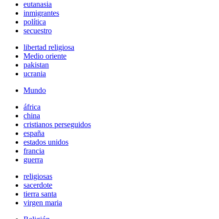
eutanasia
inmigrantes
política
secuestro
libertad religiosa
Medio oriente
pakistan
ucrania
Mundo
áfrica
china
cristianos perseguidos
españa
estados unidos
francia
guerra
religiosas
sacerdote
tierra santa
virgen maria