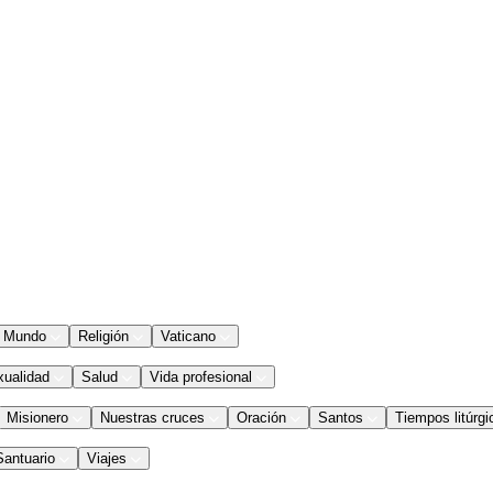
Mundo
Religión
Vaticano
xualidad
Salud
Vida profesional
Misionero
Nuestras cruces
Oración
Santos
Tiempos litúrgi
Santuario
Viajes