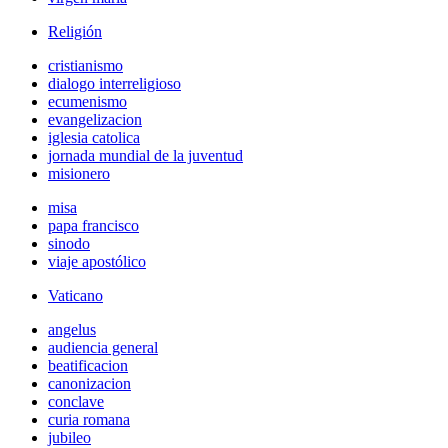
Religión
cristianismo
dialogo interreligioso
ecumenismo
evangelizacion
iglesia catolica
jornada mundial de la juventud
misionero
misa
papa francisco
sinodo
viaje apostólico
Vaticano
angelus
audiencia general
beatificacion
canonizacion
conclave
curia romana
jubileo