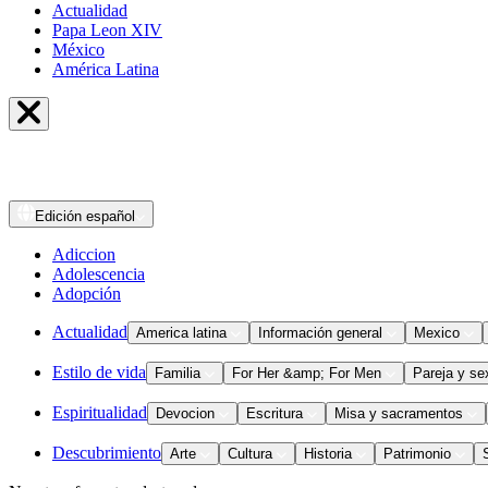
Actualidad
Papa Leon XIV
México
América Latina
Edición
español
Adiccion
Adolescencia
Adopción
Actualidad
America latina
Información general
Mexico
Estilo de vida
Familia
For Her &amp; For Men
Pareja y se
Espiritualidad
Devocion
Escritura
Misa y sacramentos
Descubrimiento
Arte
Cultura
Historia
Patrimonio