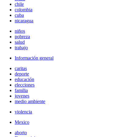
chile
colombia
cuba
nicaragua
niños
pobreza
salud
trabajo
Información general
caritas
deporte
educación
elecciones
familia
jovenes
medio ambiente
violencia
Mexico
aborto