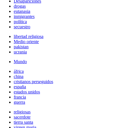
Desapariciones
drogas
eutanasia
inmigrantes
política
secuestro
libertad religiosa
Medio oriente
pakistan
ucrania
Mundo
áfrica
china
cristianos perseguidos
españa
estados unidos
francia
guerra
religiosas
sacerdote
tierra santa
virgen maria