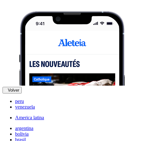
Volver
peru
venezuela
America latina
argentina
bolivia
brasil