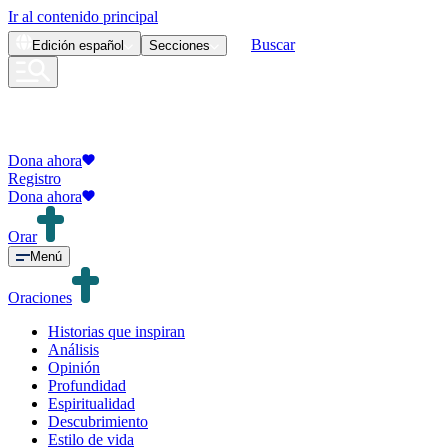
Ir al contenido principal
Buscar
Edición
español
Secciones
Dona ahora
Registro
Dona ahora
Orar
Menú
Oraciones
Historias que inspiran
Análisis
Opinión
Profundidad
Espiritualidad
Descubrimiento
Estilo de vida