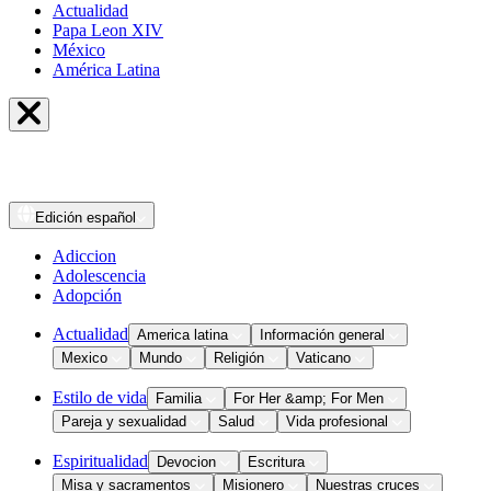
Actualidad
Papa Leon XIV
México
América Latina
Edición
español
Adiccion
Adolescencia
Adopción
Actualidad
America latina
Información general
Mexico
Mundo
Religión
Vaticano
Estilo de vida
Familia
For Her &amp; For Men
Pareja y sexualidad
Salud
Vida profesional
Espiritualidad
Devocion
Escritura
Misa y sacramentos
Misionero
Nuestras cruces