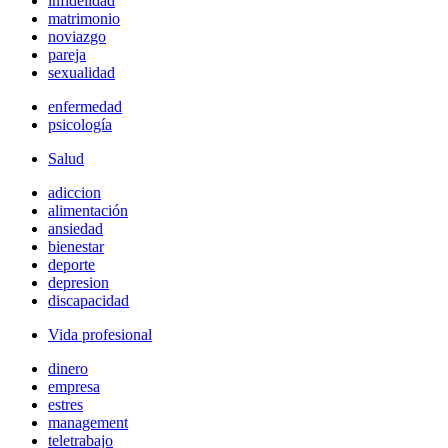
infidelidad
matrimonio
noviazgo
pareja
sexualidad
enfermedad
psicología
Salud
adiccion
alimentación
ansiedad
bienestar
deporte
depresion
discapacidad
Vida profesional
dinero
empresa
estres
management
teletrabajo