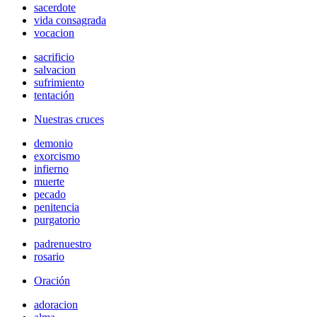
sacerdote
vida consagrada
vocacion
sacrificio
salvacion
sufrimiento
tentación
Nuestras cruces
demonio
exorcismo
infierno
muerte
pecado
penitencia
purgatorio
padrenuestro
rosario
Oración
adoracion