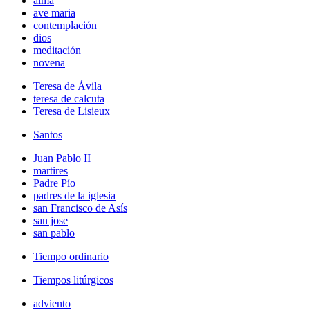
alma
ave maria
contemplación
dios
meditación
novena
Teresa de Ávila
teresa de calcuta
Teresa de Lisieux
Santos
Juan Pablo II
martires
Padre Pío
padres de la iglesia
san Francisco de Asís
san jose
san pablo
Tiempo ordinario
Tiempos litúrgicos
adviento