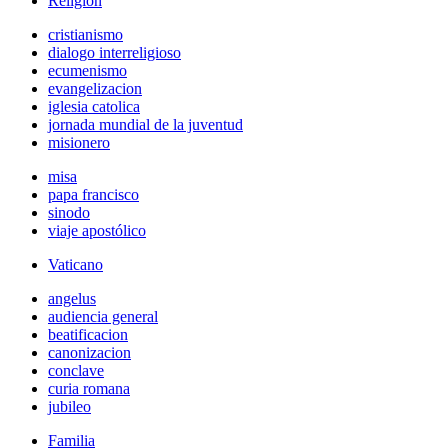
Religión
cristianismo
dialogo interreligioso
ecumenismo
evangelizacion
iglesia catolica
jornada mundial de la juventud
misionero
misa
papa francisco
sinodo
viaje apostólico
Vaticano
angelus
audiencia general
beatificacion
canonizacion
conclave
curia romana
jubileo
Familia