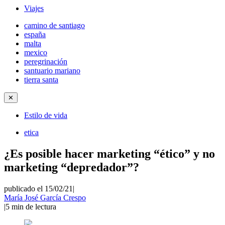
Viajes
camino de santiago
españa
malta
mexico
peregrinación
santuario mariano
tierra santa
✕
Estilo de vida
etica
¿Es posible hacer marketing “ético” y no
marketing “depredador”?
publicado el 15/02/21
|
María José García Crespo
|
5
min de lectura