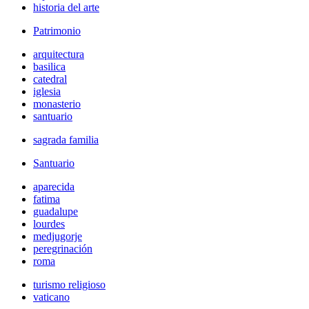
historia del arte
Patrimonio
arquitectura
basilica
catedral
iglesia
monasterio
santuario
sagrada familia
Santuario
aparecida
fatima
guadalupe
lourdes
medjugorje
peregrinación
roma
turismo religioso
vaticano