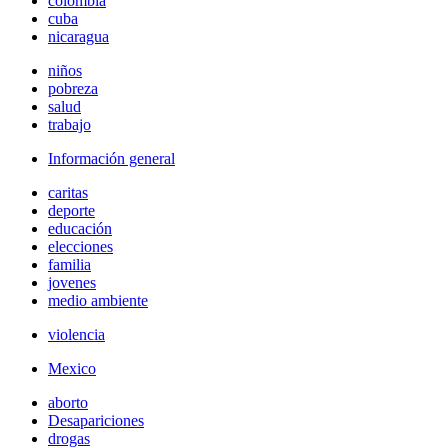
colombia
cuba
nicaragua
niños
pobreza
salud
trabajo
Información general
caritas
deporte
educación
elecciones
familia
jovenes
medio ambiente
violencia
Mexico
aborto
Desapariciones
drogas