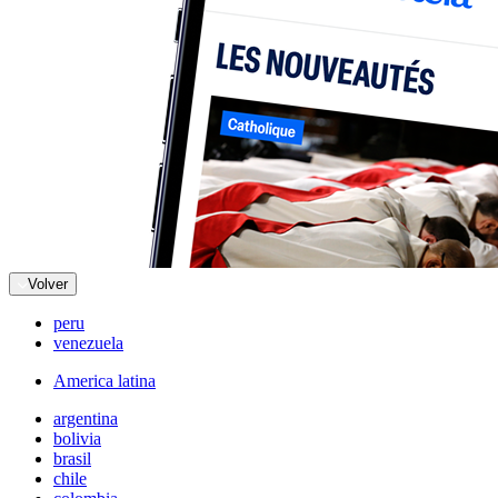
Volver
peru
venezuela
America latina
argentina
bolivia
brasil
chile