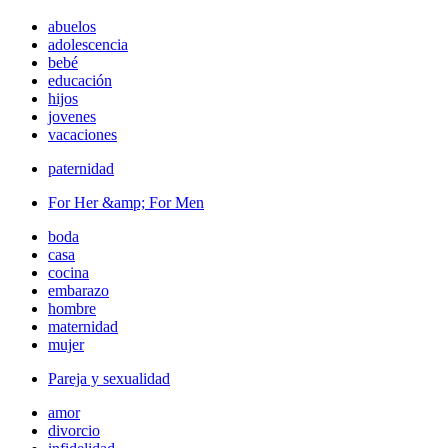
abuelos
adolescencia
bebé
educación
hijos
jovenes
vacaciones
paternidad
For Her &amp; For Men
boda
casa
cocina
embarazo
hombre
maternidad
mujer
Pareja y sexualidad
amor
divorcio