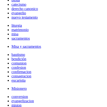
biblia
catecismo
derecho canonico
evangelio
nuevo testamento
liturgia
matrimonio
misa
sacramentos
Misa y sacramentos
bautismo
bendición
comunion
confesion
confirmacion
consagracion
eucaristia
Misionero
conversion
evangelizacion
mision