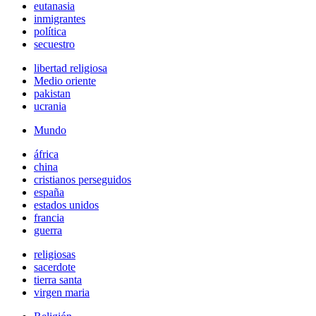
eutanasia
inmigrantes
política
secuestro
libertad religiosa
Medio oriente
pakistan
ucrania
Mundo
áfrica
china
cristianos perseguidos
españa
estados unidos
francia
guerra
religiosas
sacerdote
tierra santa
virgen maria