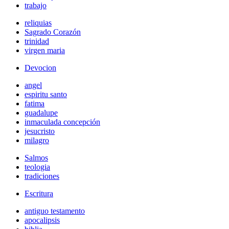
trabajo
reliquias
Sagrado Corazón
trinidad
virgen maria
Devocion
angel
espiritu santo
fatima
guadalupe
inmaculada concepción
jesucristo
milagro
Salmos
teologia
tradiciones
Escritura
antiguo testamento
apocalipsis